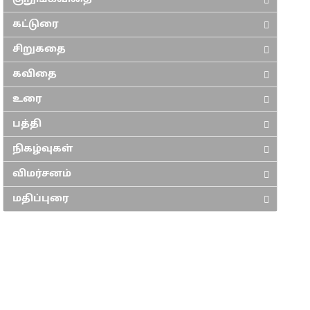
கட்டுரை
சிறுகதை
கவிதை
உரை
பத்தி
நிகழ்வுகள்
விமர்சனம்
மதிப்புரை