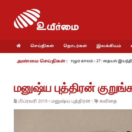
செய்திகள்
தொடர்கள்
இலக்கியம்
அண்மை செய்திகள் :
- அ.ராமசாமி
நாம் வாழும் காலம் – 27 : தையல் இயந்திரத்தின் கண்டு
மனுஷ்ய புத்திரன் குறு
பிப்ரவரி 2019
-
மனுஷ்ய புத்திரன்
·
கவிதை