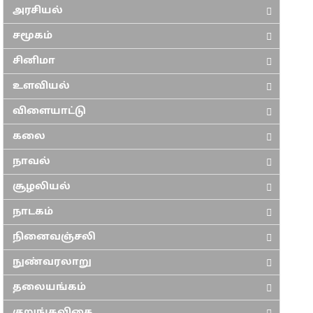
அரசியல்
சமூகம்
சினிமா
உளவியல்
விளையாட்டு
கலை
நாவல்
சூழலியல்
நாடகம்
நினைவஞ்சலி
நுண்வரலாறு
தலையங்கம்
குறுங்கவிதை