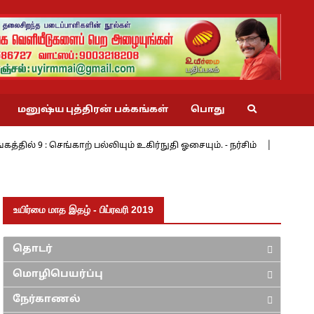
மனுஷ்ய புத்திரன் பக்கங்கள்
பொது
்காற் பல்லியும் உகிர்நுதி ஓசையும். - நர்சிம்
மேற்கின் மேற்கே 
உயிர்மை மாத இதழ் - பிப்ரவரி 2019
தொடர்
மொழிபெயர்ப்பு
நேர்காணல்