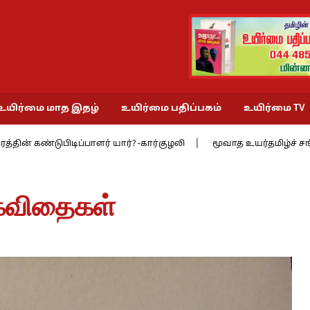
உயிர்மை மாத இதழ்
உயிர்மை பதிப்பகம்
உயிர்மை TV
பிடிப்பாளர் யார்? -கார்குழலி
மூவாத உயர்தமிழ்ச் சங்கத்தில் 9 : செங
ங்கவிதைகள்