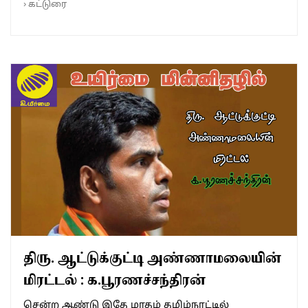
›
கட்டுரை
திரு. ஆட்டுக்குட்டி அண்ணாமலையின்
மிரட்டல் : க.பூரணச்சந்திரன்
சென்ற ஆண்டு இதே மாதம் தமிழ்நாட்டில்