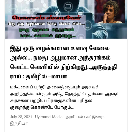
இது ஒரு வழக்கமான உளவு வேலை
அல்ல… நமது ஆழமான அந்தரங்கம்
வெட்ட வெளியில் நிற்கிறது..அருந்ததி
ராய் : தமிழில் –மாயா
மக்களைப் பற்றி அனைத்தையும் அரசுகள்
அறிந்துகொள்ளும் அதே நேரத்தில், தம்மை ஆளும்
அரசுகள் பற்றிய பிரஜைகளின் புரிதல்
குறைந்துகொண்டே போகும்…
July 28, 2021
-
Uyirmmai Media
·
அரசியல்
›
கட்டுரை
›
இந்தியா