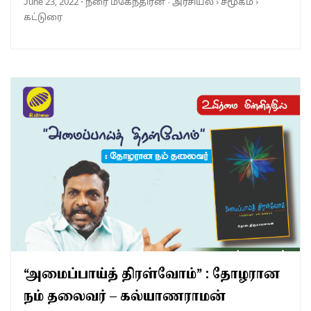
June 23, 2022
-
நீரை மகேந்திரன்
·
அரசியல்
›
சமூகம்
›
கட்டுரை
“அமைப்பாய்த் திரள்வோம்” : தோழரான
நம் தலைவர் – கல்யாணராமன்