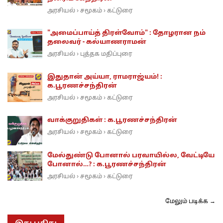
அரசியல்
சமூகம்
கட்டுரை
›
›
"அமைப்பாய்த் திரள்வோம்" : தோழரான நம்
தலைவர் - கல்யாணராமன்
அரசியல்
புத்தக மதிப்புரை
›
இதுதான் அய்யா, ராமராஜ்யம்! :
க.பூரணச்சந்திரன்
அரசியல்
சமூகம்
கட்டுரை
›
›
வாக்குறுதிகள் : க.பூரணச்சந்திரன்
அரசியல்
சமூகம்
கட்டுரை
›
›
மேல்துண்டு போனால் பரவாயில்ல, வேட்டியே
போனால்…? : க.பூரணச்சந்திரன்
அரசியல்
சமூகம்
கட்டுரை
›
›
மேலும் படிக்க →