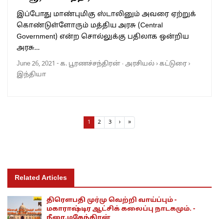
இப்போது மாண்புமிகு ஸ்டாலினும் அவரை ஏற்றுக்
கொண்டுள்ளோரும் மத்திய அரசு (Central
Government) என்ற சொல்லுக்கு பதிலாக ஒன்றிய
அரசு…
June 26, 2021
-
க. பூரணச்சந்திரன்
·
அரசியல்
›
கட்டுரை
›
இந்தியா
Page navigation
Current Page
Page
Page
1
2
3
›
»
Related Articles
திரெளபதி முர்மு வெற்றி வாய்ப்பும் -
மகாராஷ்டிர ஆட்சிக் கலைப்பு நாடகமும். -
நீரை.மகேந்திரன்