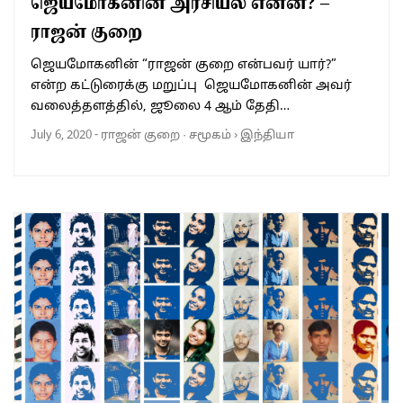
ஜெயமோகனின் அரசியல் என்ன? –
ராஜன் குறை
ஜெயமோகனின் “ராஜன் குறை என்பவர் யார்?”
என்ற கட்டுரைக்கு மறுப்பு ஜெயமோகனின் அவர்
வலைத்தளத்தில், ஜூலை 4 ஆம் தேதி…
July 6, 2020
-
ராஜன் குறை
·
சமூகம்
›
இந்தியா