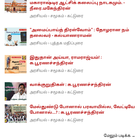
மகாராஷ்டிர ஆட்சிக் கலைப்பு நாடகமும். -
நீரை.மகேந்திரன்
அரசியல்
சமூகம்
கட்டுரை
›
›
"அமைப்பாய்த் திரள்வோம்" : தோழரான நம்
தலைவர் - கல்யாணராமன்
அரசியல்
புத்தக மதிப்புரை
›
இதுதான் அய்யா, ராமராஜ்யம்! :
க.பூரணச்சந்திரன்
அரசியல்
சமூகம்
கட்டுரை
›
›
வாக்குறுதிகள் : க.பூரணச்சந்திரன்
அரசியல்
சமூகம்
கட்டுரை
›
›
மேல்துண்டு போனால் பரவாயில்ல, வேட்டியே
போனால்…? : க.பூரணச்சந்திரன்
அரசியல்
சமூகம்
கட்டுரை
›
›
மேலும் படிக்க →