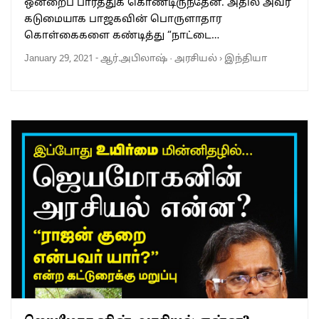
ஒன்றைப் பார்த்துக் கொண்டிருந்தேன். அதில் அவர்
கடுமையாக பாஜகவின் பொருளாதார
கொள்கைகளை கண்டித்து “நாட்டை…
January 29, 2021
-
ஆர்.அபிலாஷ்
·
அரசியல்
›
இந்தியா