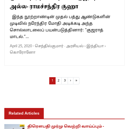
அல்ல- ராமச்சந்திர குஹா
இந்த நூற்றாண்டின் முதல் பத்து ஆண்டுகளின்
முடிவில் நரேந்திர மோதி அடிக்கடி அந்த
சொல்லாடலைப் பயன்படுத்தினார்: “குஜராத்
மாடல்.”…
April 25, 2020
-
செந்தில்குமார்
·
அரசியல்
›
இந்தியா
›
கொரோனோ
Page navigation
Current Page
Page
Page
1
2
3
›
»
Related Articles
திரெளபதி முர்மு வெற்றி வாய்ப்பும் -