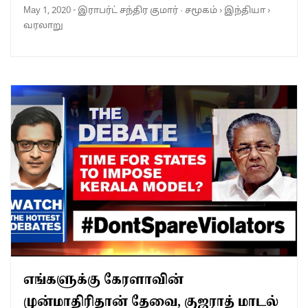
May 1, 2020
-
இராபர்ட் சந்திர குமார்
·
சமூகம்
›
இந்தியா
›
வரலாறு
எங்களுக்கு கேரளாவின்
முன்மாதிரிதான் தேவை, குஜராத் மாடல்