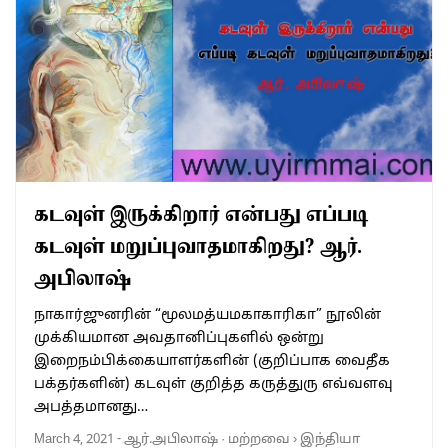
கடவுள் இருக்கிறார் என்பது எப்படி
கடவுள் மறுப்புவாதமாகிறது? ஆர்.
அபிலாஷ்
நாகார்ஜுனரின் “மூலமத்யமகாகாரிகா” நூலின்
முக்கியமான அவதானிப்புகளில் ஒன்று
இறைநம்பிக்கையாளர்களின் (குறிப்பாக வைதீக
பக்தர்களின்) கடவுள் குறித்த கருத்துரு எவ்வளவு
அபத்தமானது…
March 4, 2021
-
ஆர்.அபிலாஷ்
·
மற்றவை
›
இந்தியா