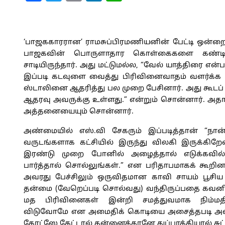
‘பாஜககாரரான’ ராமசுப்பிரமணியனின் பேட்டி ஒன்றைப
பாஜகவின் பொருளாதார கொள்கைகளை கண்டித்து 
சாடியிருந்தார். அது மட்டுமல்ல, “வேல் யாத்திரை 
இப்படி கடவுளை வைத்து பிரிவினைவாதம் வளர்க்க
ஸ்டாலினை ஆதரித்து பல முறை பேசினார். அது கூடப்
ஆதரவு அவருக்கு உள்ளது.” என்றும் சொன்னார். அ
அத்தனையையும் சொன்னார்.
அண்மையில் எஸ்.வி சேகரும் இப்படித்தான் “நான
வருடங்களாக கட்சியில் இருந்து விலகி இருக்கிற
இரண்டு முறை போனில் அழைத்தால் எடுக்கவில்
பார்த்தால் சொல்லுங்கள்.” என பரிதாபமாகக் கூறினா
அவரது பேச்சிலும் ஒருவிதமான காவி சாயம் பூசிய 
தன்மை (வேறெப்படி சொல்வது) வந்திருப்பதை கவனித
மத பிரிவினைகள் இன்றி சமத்துவமாக நிம்ம
விடுவோமே என அமைதிக் கொடியை அசைத்தபடி அவ
கோட்ஸே கேட்டால் தன்னைத்தானே துப்பாக்கியால் சுட்ட