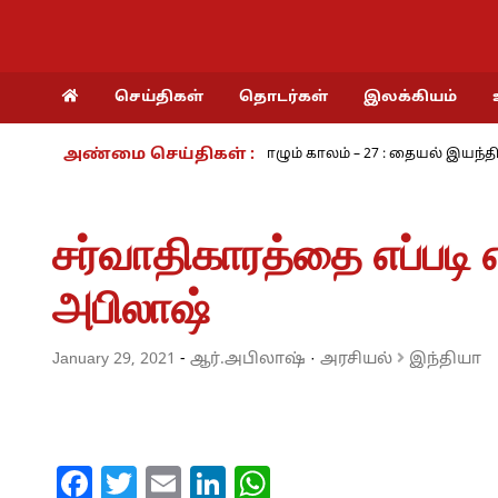
செய்திகள்
தொடர்கள்
இலக்கியம்
அண்மை செய்திகள் :
் - அ.ராமசாமி
நாம் வாழும் காலம் – 27 : தையல் இயந்திரத்தின் கண்
சர்வாதிகாரத்தை எப்படி 
அபிலாஷ்
January 29, 2021
-
ஆர்.அபிலாஷ்
·
அரசியல்
இந்தியா
Facebook
Twitter
Email
LinkedIn
WhatsApp