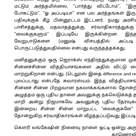
மட்டும் அர்த்தமில்லை, “பார்த்து விட்டோம்”, “இரு
போகட்டும்”, “ஓ அப்படியா” என பல அர்த்தங்கள் இரு
பதிவுக்குக் கீழ் பின்னூட்டம் இட்டனர். நமது அரசி
பாசிசத்துக்கு, மதவாதத்துக்கு, சர்வாதிகாரத்துக்க
“லைக்குகளும்” இப்படியே இருக்கின்றன. இந்
வேறுபாடுகளை (மனுஷ் விசயத்தில் அப்படி 
பொருட்படுத்துவதில்லை என்பது வருந்தத்தக்கது.
மனிதனுக்கும் ஒரு ஜெராக்ஸ் எந்திரத்துக்குமான 
சின்னச்சின்ன வித்தியாசங்களை அதில் விட்டு 
மாற்றுகிறான் என்பது. (டெலூஸ் இதை difference and rep
புலப்படாது என்பதே சுவாரஸ்யம். இந்த வித்தியாச
சின்னச் சின்ன பிறழ்வான நகலாக்கங்களால் தோன்றி
அழுத்தம் ஒரு புதிய தாளை அவனுக்கு நகலெடுக்கத் த
மாறி அன்று நிஜமாகவே அவனுக்கு புதிய தேர்வுகள
இன்றைய சின்ன சின்ன மாறுபட்ட “லைக்குகளே”
தோன்றுகிற சர்வாதிகாரங்கள் வீழ்த்தப்படுவது இப்படி
கௌரி லங்கேஷின் நினைவு நாளை ஒட்டி ஒன்று அருந்
காணொலி 