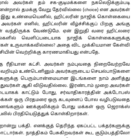
ால் அவர்கள் தம் சக-குடிமக்களை நகலெடுக்கும்படி
ஏனென்றால் தமக்கு வேறு தேர்வில்லை (choice) என அவர்கள்
். இது உண்மையெனில், ஹிட்லரின் நாஜிக் கொள்கையை
வர்கள் எனில், ஹிட்லரின் வீழ்ச்சிக்குப் பிறகு அங்கு
்கள் வந்திருக்க வேண்டுமே. ஏன் இறுதி வரை ஹிட்லரை
ர்தல்களில் வெளிப்படையாக நாஜிக் கொள்கைகளுக்கு
கள் உருவாக்கவில்லை? அதை விட முக்கியமான கேள்வி
சியின் வெற்றிக்கு காரணமாகியது என்பதே.
த ரீதியான கட்சி. அவர்கள் நம்புவதை நிறைவேற்றவே
ண வெறியும் உண்டெனினும் அவர்களுடைய செயல்பாடுகளை
வர்களுக்கு பெரும்பான்மையான இடங்களை நாம் அளித்து
த்துவர்கள் ஆகி விடுவதில்லை. இரண்டாம் முறை அவர்கள்
ையாகக் காட்டும் போது, சர்வாதிகாரத்தின் அக்டோபஸ்
 மக்கள் ஒரு பிரதமரை ஒரு கடவுளைப் போல வழிபடுவதை
னங்களும் ஊக்குவிக்கும் போது மக்கள் ஒரு ஜெராக்ஸ்
ல் பிரதியெடுத்துக் கொள்கிறார்கள்.
்று பக்தி. எனக்குத் தெரிந்த ஏகப்பட்ட பக்தர்களுக்கு
்டார்கள். நாத்திகம் பேசுகிறவர்கள் கூட குடும்பத்திலோ