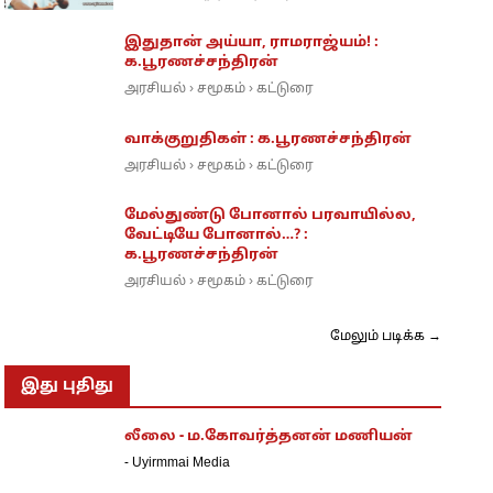
இதுதான் அய்யா, ராமராஜ்யம்! :
க.பூரணச்சந்திரன்
அரசியல்
சமூகம்
கட்டுரை
›
›
வாக்குறுதிகள் : க.பூரணச்சந்திரன்
அரசியல்
சமூகம்
கட்டுரை
›
›
மேல்துண்டு போனால் பரவாயில்ல,
வேட்டியே போனால்…? :
க.பூரணச்சந்திரன்
அரசியல்
சமூகம்
கட்டுரை
›
›
மேலும் படிக்க →
இது புதிது
லீலை - ம.கோவர்த்தனன் மணியன்
-
Uyirmmai Media