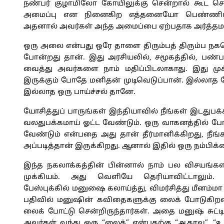
நண்பர் குழாமிலோ கோயிலுக்கு சென்றால் கூட செல்
அமைப்பு என நினைகிற எத்தனையோ பெண்ணியவா
அதனால் அவர்கள் அந்த அமைப்பை ஏற்பதாக அர்த்தம
ஒரு அலை என்பது ஒரே தாளை திரும்பத் திரும்ப நக
போன்றது தான். இது அரசியலில், சமூகத்தில், பண்
வைத்து அவர்களை நாம் மதிப்பிடலாகாது. இது முக
இருக்கும் போதே மனிதன் முடிவெடுப்பான். இல்லாத
இல்லாத ஒரு பாய்ச்சல் தானே.
யோசித்துப் பாருங்கள் இந்தியாவில் நீங்கள் இடதுபக்
வலதுபக்கமாய் ஓட்ட வேண்டும். ஒரு வாகனத்தில் போய
வேண்டும் என்பதை அது தான் தீர்மானிக்கிறது, நீ
அப்படித்தான் இருக்கிறது. ஆனால் இதில் ஒரு நம்பிக்
இந்த நகலாக்கத்தின் பின்னால் நாம் பல விசயங்க
முக்கியம். அது வெளியே தெரியாவிட்டாலும்.
பேஸ்புக்கில் மனுஷை கலாய்த்து, விமர்சித்து மீனம்ம
பதிவில் மனுஷின் கவிதைகளுக்கு லைக் போடுகிறவ
லைக் போட்டு சென்றிருந்தார்கள். அதை மனுஷ் சுட்டிக
அவர்கள் வந்து ஒரு “லைக்” என்பதற்கு “ஆதரவு”, “