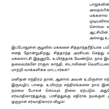
பாஜகவின்
அவநம்பிக
மக்களால
முடியவில்
சொல்ல வ
ஆட்சியின
அல்லது உ
இப்போதுள்ள சூழலில் மக்களை சித்தாந்தரீதியாக பயி
எனத் தோன்றுகிறது. சித்தாந்த அரசியல் செத்து 
மக்களாட்சி இதனூடே உயிர்த்தாக வேண்டும். நாம் இவ்
தலைவர்களே ராகுல் காந்தி, ஸ்டாலினை வெளிப்படை
மாற்றி வாக்களிக்க மாட்டார்கள்?
மனிதன் எந்திரம் தான், ஆனால் அவன் உயிருள்ள எந்த
இருவழிப் பாதை. உயிரற்ற எந்திரங்களை நாம் இன்
நம்மை போலச் செய்யும் நிலை ஏற்படும். அது
சர்வாதிகாரத்துக்கு, பாசித்துக்கு எதிராக நமக்கு
ஒருநாள் சர்வாதிகாரம் வீழும்!