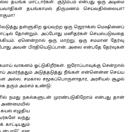
ல தயங்க மாட்டார்கள். குடும்பம் என்பது ஒரு அடிமை
திகள் தயங்காமல் திருமணம் செய்வதில்லையா?
ாகுமா?
லெடுத்து தள்ளுகிற ஓய்வற்ற ஒரு ஜெராக்ஸ் மெஷினைப்
பாட்டில் தோன்றும். அப்போது மனிதர்கள் செயல்படுவதை
்கியம். ஏனென்றால் ஒரு மாற்று, ஒரு சமமான தேர்வு
 போது அவன் பிரதியெடுப்பான். அலை என்பதே தேர்வுகள்
கமாய் வாகனம் ஓட்டுகிறீர்கள். ஐரோப்பாவுக்கு சென்றால்
் அமர்ந்ததும் அடுத்தடுத்து நீங்கள் என்னென்ன செய்ய
ங்கள அல்ல. சமகால சமூகப்பொருளாதார, அரசியல் சூழல்
கை தரும் அம்சம் உண்டு:
ளில் நமது நகல்களுடன் முரண்படுகிறோம் என்பது தான்
 அண்மையில்
ா கயல் எழுதிய
ர்களே வந்து
் காட்டியதும்
உடன்பாடு” என