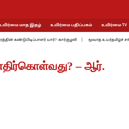
உயிர்மை மாத இதழ்
உயிர்மை பதிப்பகம்
உயிர்மை TV
டுபிடிப்பாளர் யார்? -கார்குழலி
மூவாத உயர்தமிழ்ச் சங்கத்தில் 9 : 
எதிர்கொள்வது? – ஆர்.