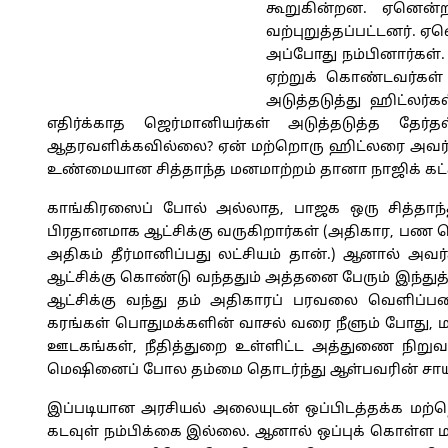
கூறுகின்றன. ஏனென்ற
வற்புறுத்தப்பட்டனர். 
அப்போது நம்பினார்கள
ஏற்றுக் கொண்டவர்கள் அ
அடுத்தடுத்து ஹிட்லர
எதிர்க்காத ஜெர்மானியர்கள் அடுத்தடுத்த தே
ஆதரவளிக்கவில்லை? ஏன் மற்றொரு ஹிட்லரை அவர்
உண்மையான சித்தாந்த மனமாற்றம் தானா நாஜிக் கட்
காங்கிரஸைப் போல் அல்லாத, பாஜக ஒரு சித்தாந்
பிரதானமாக ஆட்சிக்கு வருகிறார்கள் (அதிகார, ப
அதிகம் தீர்மானிப்பது லட்சியம் தான்.) ஆனால் அ
ஆட்சிக்கு கொண்டு வந்ததும் அத்தனை பேரும் இந்து
ஆட்சிக்கு வந்து தம் அதிகாரப் பரவலை வெளிப்பட
கரங்கள் பொதுமக்களின் வாசல் வரை நீளும் போது,
ஊடகங்கள், நீதித்துறை உள்ளிட்ட அத்துணை நிறுவ
மெஷினைப் போல தம்மை தொடர்ந்து ஆள்பவரின் சாயலி
இப்படியான அரசியல் அலையுடன் ஒப்பிடத்தக்க மற்றொன
கடவுள் நம்பிக்கை இல்லை. ஆனால் ஒப்புக் கொள்ள மாட