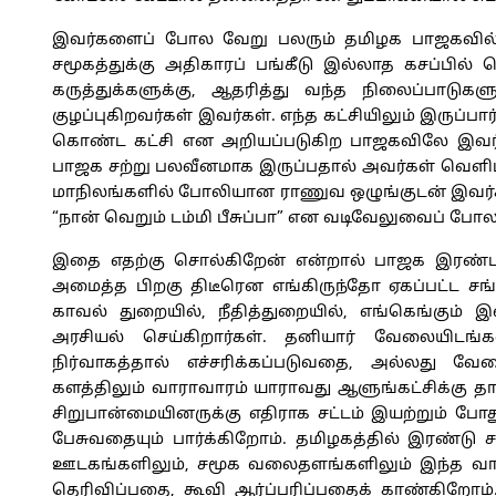
இவர்களைப் போல வேறு பலரும் தமிழக பாஜகவில் இர
சமூகத்துக்கு அதிகாரப் பங்கீடு இல்லாத கசப்பில
கருத்துக்களுக்கு, ஆதரித்து வந்த நிலைப்பாடுகளுக
குழப்புகிறவர்கள் இவர்கள். எந்த கட்சியிலும் இருப்ப
கொண்ட கட்சி என அறியப்படுகிற பாஜகவிலே இவர்கள
பாஜக சற்று பலவீனமாக இருப்பதால் அவர்கள் வெளி
மாநிலங்களில் போலியான ராணுவ ஒழுங்குடன் இவர்கள
“நான் வெறும் டம்மி பீசுப்பா” என வடிவேலுவைப் போல 
இதை எதற்கு சொல்கிறேன் என்றால் பாஜக இரண்டா
அமைத்த பிறகு திடீரென எங்கிருந்தோ ஏகப்பட்ட சங்
காவல் துறையில், நீதித்துறையில், எங்கெங்கும
அரசியல் செய்கிறார்கள். தனியார் வேலையிடங்க
நிர்வாகத்தால் எச்சரிக்கப்படுவதை, அல்லது வே
களத்திலும் வாராவாரம் யாராவது ஆளுங்கட்சிக்கு தா
சிறுபான்மையினருக்கு எதிராக சட்டம் இயற்றும் ப
பேசுவதையும் பார்க்கிறோம். தமிழகத்தில் இரண்டு
ஊடகங்களிலும், சமூக வலைதளங்களிலும் இந்த வாக
தெரிவிப்பதை, கூவி ஆர்ப்பரிப்பதைக் காண்கிறோம்.