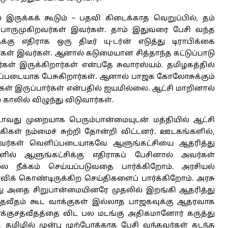
ுக்கக் கூடும் – பதவி கிடைக்காத வெறுப்பில், தம்
் பொருமுகிறவர்கள் இவர்கள். தாம் இதுவரை பேசி வந்த
்கு எதிராக ஒரு திடீர் யு-டர்ன் எடுத்து டிராபிக்கை
ார்கள் இவர்கள். ஆனால் கடுமையான சித்தாந்த கட்டுப்பாடு
் இருக்கிறார்கள் என்பதே சுவாரஸ்யம். தமிழகத்தில்
ப்படையாக பேசுகிறார்கள். ஆனால் பாஜக கோலோசுக்கும்
் இருப்பார்கள் என்பதில் ஐயமில்லை. ஆட்சி மாறினால்
காலில் விழுந்து விடுவார்கள்.
வது முறையாக பெரும்பான்மையுடன் மத்தியில் ஆட்சி
கிகள் நம்மைச் சுற்றி தோன்றி விட்டனர். ஊடகங்களில்,
் இவர்கள் வெளிப்படையாகவே ஆளுங்கட்சியை ஆதரித்து
ளில் ஆளுங்கட்சிக்கு எதிராகப் பேசினால் அவர்கள்
லை நீக்கம் செய்யப்படுவதை பார்க்கிறோம். அரசியல்
விக் கொண்டிருக்கிற செய்திகளைப் பார்க்கிறோம். அரசு
ோது அதை சிறுபான்மையினரே முதலில் இறங்கி ஆதரித்து
 சதவீதம் கூட வாக்குகள் இல்லாத பாஜகவுக்கு ஆதரவாக
்குசதவீதத்தை விட பல மடங்கு அதிகமானோர் கருத்து
 தமிழில் முன்பு முற்போக்காக பேசி வந்தவர்கள் கடந்த