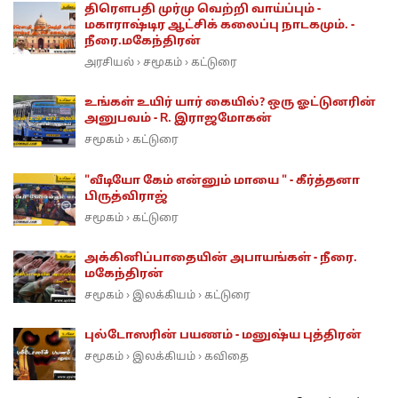
திரெளபதி முர்மு வெற்றி வாய்ப்பும் -
மகாராஷ்டிர ஆட்சிக் கலைப்பு நாடகமும். -
நீரை.மகேந்திரன்
அரசியல்
சமூகம்
கட்டுரை
›
›
உங்கள் உயிர் யார் கையில்? ஒரு ஓட்டுனரின்
அனுபவம் - R. இராஜமோகன்
சமூகம்
கட்டுரை
›
"வீடியோ கேம் என்னும் மாயை " - கீர்த்தனா
பிருத்விராஜ்
சமூகம்
கட்டுரை
›
அக்கினிப்பாதையின் அபாயங்கள் - நீரை.
மகேந்திரன்
சமூகம்
இலக்கியம்
கட்டுரை
›
›
புல்டோஸரின் பயணம் - மனுஷ்ய புத்திரன்
சமூகம்
இலக்கியம்
கவிதை
›
›