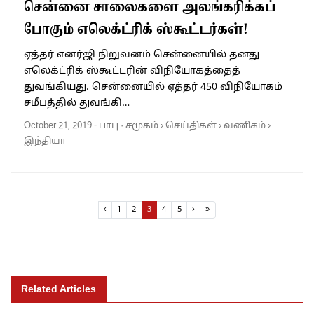
சென்னை சாலைகளை அலங்கரிக்கப்
போகும் எலெக்ட்ரிக் ஸ்கூட்டர்கள்!
ஏத்தர் எனர்ஜி நிறுவனம் சென்னையில் தனது
எலெக்ட்ரிக் ஸ்கூட்டரின் விநியோகத்தைத்
துவங்கியது. சென்னையில் ஏத்தர் 450 விநியோகம்
சமீபத்தில் துவங்கி…
October 21, 2019
-
பாபு
·
சமூகம்
›
செய்திகள்
›
வணிகம்
›
இந்தியா
Page navigation
Page
Page
Current Page
Page
Page
‹
1
2
3
4
5
›
»
Related Articles