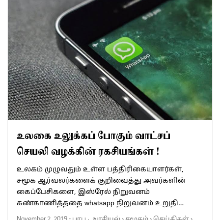
உலகை உலுக்கப் போகும் வாட்சப்
செயலி வழக்கின் ரகசியங்கள் !
உலகம் முழுவதும் உள்ள பத்திரிகையாளர்கள்,
சமூக ஆர்வலர்களைக் குறிவைத்து அவர்களின்
கைப்பேசிகளை, இஸ்ரேல் நிறுவனம்
கண்காணித்ததை whatsapp நிறுவனம் உறுதி…
November 2, 2019
-
பாபு
·
அரசியல்
›
சமூகம்
›
செய்திகள்
›