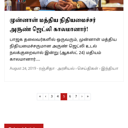
முன்னாள் மத்திய நிதியமைச்சர்
அருண் ஜெட்லி காலமானார்!
பாஜக தலைவர்களில் ஒருவரும், முன்னாள் மத்திய
நிதியமைச்சருமான அருண் ஜெட்லி உடல்
நலக்குறைவால் இன்று (ஆகஸ்ட் 24) மதியம்
காலமானார்.…
August 24, 2019
-
ரஞ்சிதா
·
அரசியல்
›
செய்திகள்
›
இந்தியா
Page navigation
Page
Page
Current Page
Page
Page
«
‹
3
4
5
6
7
›
»