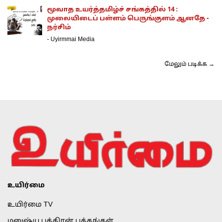
மூவாத உயர்த்தமிழ்ச் சங்கத்தில் 14 :
முலையிடைப் பள்ளம் பெருங்குளம் ஆனதே -
நர்சிம்
-
Uyirmmai Media
மேலும் படிக்க →
உயிர்மை
உயிர்மை TV
மனுஷ்ய புத்திரன் பக்கங்கள்