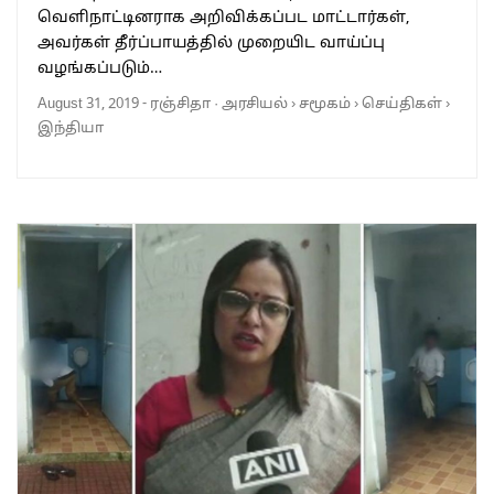
வெளிநாட்டினராக அறிவிக்கப்பட மாட்டார்கள்,
அவர்கள் தீ்ர்ப்பாயத்தில் முறையிட வாய்ப்பு
வழங்கப்படும்…
August 31, 2019
-
ரஞ்சிதா
·
அரசியல்
›
சமூகம்
›
செய்திகள்
›
இந்தியா