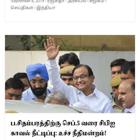
September 4, 2019
-
ரஞ்சிதா
·
அரசியல்
›
சமூகம்
›
செய்திகள்
›
இந்தியா
ப.சிதம்பரத்திற்கு செப்.5 வரை சிபிஐ
காவல் நீட்டிப்பு: உச்ச நீதிமன்றம்!