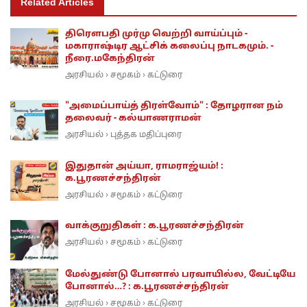
Related Articles
திரெளபதி முர்மு வெற்றி வாய்ப்பும் -
மகாராஷ்டிர ஆட்சிக் கலைப்பு நாடகமும். -
நீரை.மகேந்திரன்
அரசியல்
சமூகம்
கட்டுரை
›
›
"அமைப்பாய்த் திரள்வோம்" : தோழரான நம்
தலைவர் - கல்யாணராமன்
அரசியல்
புத்தக மதிப்புரை
›
இதுதான் அய்யா, ராமராஜ்யம்! :
க.பூரணச்சந்திரன்
அரசியல்
சமூகம்
கட்டுரை
›
›
வாக்குறுதிகள் : க.பூரணச்சந்திரன்
அரசியல்
சமூகம்
கட்டுரை
›
›
மேல்துண்டு போனால் பரவாயில்ல, வேட்டியே
போனால்…? : க.பூரணச்சந்திரன்
அரசியல்
சமூகம்
கட்டுரை
›
›