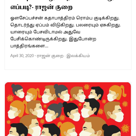
எப்படி?- ராஜன் குறை
ஓளசேப்பச்சன் கதாபாத்திரம் ரொம்ப குடிக்கிறது.
தொடர்ந்து ஏப்பம் விடுகிறது. பலரையும் ஏசுகிறது.
யாரையும் பேசவிடாமல் அதுவே
பேசிக்கொண்டிருக்கிறது. இதுபோன்ற
பாத்திரங்களை…
April 30, 2020
-
ராஜன் குறை
·
இலக்கியம்