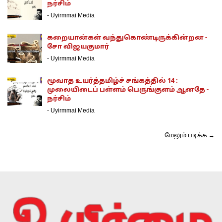
நர்சிம்
-
Uyirmmai Media
கறையான்கள் வந்துகொண்டிருக்கின்றன -
சோ விஜயகுமார்
-
Uyirmmai Media
மூவாத உயர்த்தமிழ்ச் சங்கத்தில் 14 :
முலையிடைப் பள்ளம் பெருங்குளம் ஆனதே -
நர்சிம்
-
Uyirmmai Media
மேலும் படிக்க →