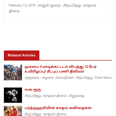
February 13, 2019
-
ராஜன் குறை
·
சிறப்பிதழ்
›
காதலர்
தினம்
Related Articles
மும்பை 4 மாடிக்கட்டடம் விபத்து 12 பேர்
உயிரிழப்பு! மீட்புப் பணி தீவிரம்!
மற்றவை
சமூகம்
செய்திகள்
சிறப்பிதழ்
Flash News
›
›
›
›
லவ் குரு
சிறப்பிதழ்
காதலர் தினம்
சிறுகதை
›
›
பர்த்ருஹரியின் காதல் கவிதைகள்
சிறப்பிதழ்
காதலர் தினம்
›