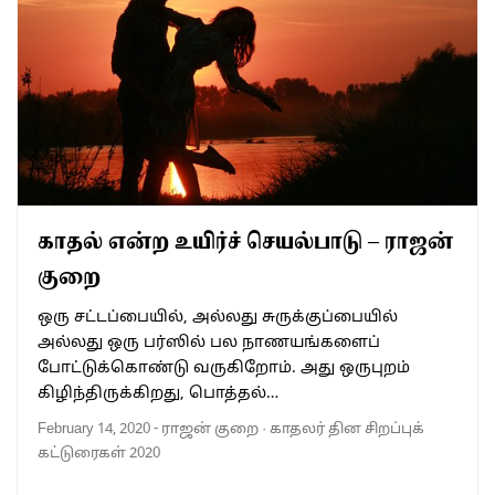
காதல் என்ற உயிர்ச் செயல்பாடு – ராஜன்
குறை
ஒரு சட்டப்பையில், அல்லது சுருக்குப்பையில்
அல்லது ஒரு பர்ஸில் பல நாணயங்களைப்
போட்டுக்கொண்டு வருகிறோம். அது ஒருபுறம்
கிழிந்திருக்கிறது, பொத்தல்…
February 14, 2020
-
ராஜன் குறை
·
காதலர் தின சிறப்புக்
கட்டுரைகள் 2020