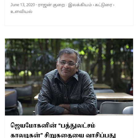
June 13, 2020
-
ராஜன் குறை
·
இலக்கியம்
›
கட்டுரை
›
உளவியல்
ஜெயமோகனின் “பத்துலட்சம்
காலடிகள்” சிறுகதையை வாசிப்பது