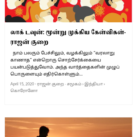
லாக் டவுன்: மூன்று முக்கிய கேள்விகள்-
ராஜன் குறை
நாம் பலரும் பேச்சிலும், வழக்கிலும் “வரலாறு
காணாத” என்றொரு சொற்சேர்க்கையை
பயன்படுத்துவோம். அந்த வார்த்தைகளின் முழுப்
பொருளையும் எதிர்கொள்ளும்…
April 15, 2020
-
ராஜன் குறை
·
சமூகம்
›
இந்தியா
›
கொரோனோ