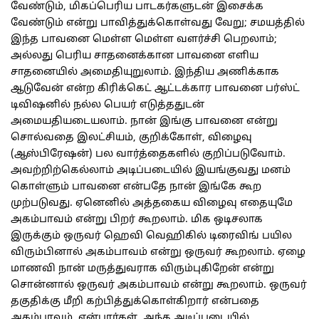
வேண்டும், மிகப்பெரிய பாடகர்களுடன் இசைக்க
வேண்டும் என்று பாவித்துக்கொள்வது வேறு; சமயத்தில்
இந்த பாவனை மெள்ள மெள்ள வளர்ச்சி பெறலாம்;
அல்லது பெரிய சாதனைக்கான பாவனை எளிய
சாதனையில் அமைதியுறுலாம். இந்திய அணிக்காக
ஆடுவேன் என்ற கிரிக்கெட் ஆட்டக்கார பாவனை பர்ஸ்ட்
டிவிஷனில் நல்ல பெயர் எடுத்ததுடன்
அமையதியடையலாம். நான் இங்கு பாவனை என்று
சொல்வதை இலட்சியம், குறிக்கோள், விழைவு
(ஆஸ்பிரேஷன்) பல வார்த்தைகளில் குறிப்படுவோம்.
அவற்றிற்கெல்லாம் அடிப்படையில் இயங்குவது மனம்
கொள்ளும் பாவனை என்பதே நான் இங்கே கூற
முற்படுவது. ஏனெனில் அத்தகைய விழைவு எதையுமே
அகம்பாவம் என்று பிறர் கூறலாம். மிக ஒடிசலாக
இருக்கும் ஒருவர் ஹெவி வெஹிகில் டிரைவிங் பயில
விரும்பினால் அகம்பாவம் என்று ஒருவர் கூறலாம். ஏழை
மாணவி நான் மருத்துவராக விரும்புகிறேன் என்று
சொன்னால் ஒருவர் அகம்பாவம் என்று கூறலாம். ஒருவர்
தகுதிக்கு மீறி கற்பித்துக்கொள்கிறார் என்பதை
அகம்பாவம் என்பார்கள். அந்த அடிப்படையில்