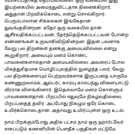
யோசிப்பதாகத் தெரியவில்லை. ஒரு வகையில் இது
இயற்கையில் அமைந்துவிட்டதாக நினைக்கிறார்.
அதுதான் பிறவிக்கொடை என்று சொல்கிறார்.
பெரும்பாலான சிக்கல்கள் இங்கேதான்
துவங்குகின்றன. ஏதோ ஒரு வகையில் தான்
ஆசீர்வதிக்கப்பட்டவன், தேர்ந்தெடுக்கப்பட்டவன் போன்ற
எண்ணங்கள் உருவாகிவிடுகின்றன. இதன் பலனாக
வேறு பல திறன்கள் தனக்கு அமையவில்லை என்று
கூறுகிறார். அவையும் மனம் கொண்ட
பாவனைகளால்தான் அமையவில்லை. அவரைப் போல
மிகத்துரிதமாக மொழிப்புலத்தில் நுழைந்த பலர், வேறு
பல திறன்களையும் பெற்றவர்களாக இருப்பதை யாருமே
கண்ணுறலாம்க. ஆல்பர்ட் காம்யு கால்பந்து விளையாட்டு
வீரராக விளங்கினார். இதெல்லாமே மனம் கொள்ளும்
பாவனைகள்தான். பிறப்பில் எதுவுமே நிகழ்வதில்லை,
பிறப்பதைத் தவிர. அப்போது நிகழும் ஒரே கொடை
உயிர்க்கொடைதான். அதாவது உயிர்ப்புள்ள ஒரு உடல்.
நாம் பிறக்கும்போது அதிக பட்சம் நாம் ஒரு ஹார்ட்வேர்
எனப்படும் கணனியின் பெளதீக பகுதிகள் மட்டுமே.