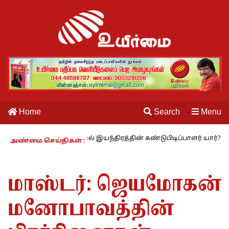
Home
Search
Menu
·
27 : தையல் இயந்திரத்தின் கண்டுபிடிப்பாளர் யார்? -கார்குழலி
மூவா
அண்மை செய்திகள் :
மாஸ்டர்: ஜெயமோகன்
மனோபாவத்தின்