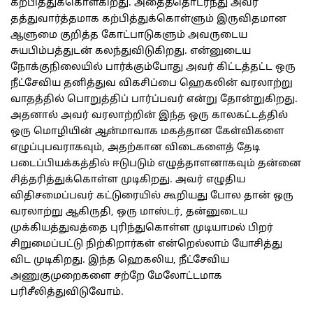
கற்பித்துக்கொள்கிறது. அதைத்தொடர்ந்து அவர்
தத்துவார்த்தமாக கற்பித்துக்கொள்ளும் இருவிதமான
ஆளுமை குறித்த கோட்பாடுகளும் அவருடைய
சுயபிம்பத்துடன் கலந்துவிடுகிறது. என்னுடைய
நோக்குநிலையில் பார்க்கும்போது அவர் கிட்டத்தட்ட ஒரு
நீட்சேவிய தனித்துவ விகசிப்பை ஹெகலின் வரலாற்று
வாதத்தில் பொறுத்திப் பார்ப்பவர் என்று தோன்றுகிறது.
அதனால் அவர் வரலாற்றின் இந்த ஒரு காலகட்டத்தில்
ஒரு மொழியின் ஆன்மாவாக மகத்தான கேள்விகளை
எழுப்புபவராகவும், அதற்கான விடைகளைத் தேடி
படைப்பியக்கத்தில் ஈடுபடும் எழுத்தாளனாகவும் தன்னை
சித்தரித்துக்கொள்ள முடிகிறது. அவர் எழுதிய
விதிசமைப்பவர் கட்டுரையில் கூறியது போல தான் ஒரு
வரலாற்று ஆகிருதி, ஒரு மாஸ்டர், தன்னுடைய
முக்கியத்துவத்தை புரிந்துகொள்ள முடியாமல் பிறர்
சிறுமைப்பட்டு நிற்கிறார்கள் என்றெல்லாம் யோசித்து
விட முடிகிறது. இந்த ஹெகலிய, நீட்சேவிய
அணுகுமுறைகளை சற்றே மேலோட்டமாக
பரிசீலித்துவிடுவோம்.