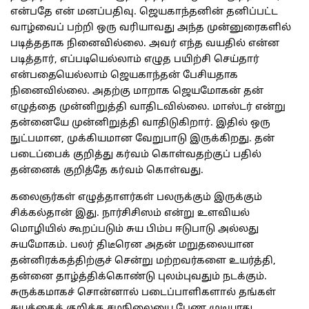
என்பதே என் மனப்பதிவு. ஜெயகாந்தனின் தனிப்பட்ட
வாழ்வைப் பற்றி ஒரு வரியாவது அந்த முன்னுரைகளில்
படித்ததாக நினைவில்லை. அவர் எந்த வயதில் என்ன
படித்தார், எப்படியெல்லாம் எழுத பயிற்சி செய்தார்
என்பதையெல்லாம் ஜெயகாந்தன் பேசியதாக
நினைவில்லை. அதற்கு மாறாக ஜெயமோகன் தன்
எழுத்தை முன்னிறுத்தி வாதிடவில்லை. மாஸ்டர் என்று
தன்னையே முன்னிறுத்தி வாதிடுகிறார். இதில் ஒரு
நுட்பமான, முக்கியமான வேறுபாடு இருக்கிறது. தன்
படைப்பைக் குறித்து கர்வம் கொள்வதற்குப் பதில்
தன்னைக் குறித்தே கர்வம் கொள்வது.
கலைஞர்கள் எழுத்தாளர்கள் பலருக்கும் இருக்கும்
சிக்கல்தான் இது. நார்சிசிஸம் என்று உளவியல்
மொழியில் கூறப்படும் சுய பிம்ப ஈடுபாடு அல்லது
சுயமோகம். பலர் திடீரென அதன் மறுதலையான
தன்னிரக்கத்திற்குச் சென்று மற்றவர்களை உயர்த்தி,
தன்னை தாழ்த்திக்கொண்டு புலம்புவதும் நடக்கும்.
சுருக்கமாகச் சொன்னால் படைப்பாளிகளால் தங்கள்
சுயத்தைக் குறித்த சமநிலையை பேண முடியாது