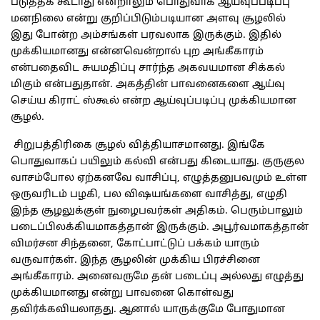
படுத்தக் கூடாது என்றாலும் பொதுவாக ஆய்வுப்படிப்பு
மனநிலை என்று குறிப்பிடும்படியான அளவு சூழலில்
இது போன்ற அம்சங்கள் பரவலாக இருக்கும். இதில்
முக்கியமானது என்னவென்றால் புற அங்கீகாரம்
என்பதைவிட சுயமதிப்பு சார்ந்த அகவயமான சிக்கல்
மிகும் என்பதுதான். அகத்தின் பாவனைகளை ஆய்வு
செய்ய கிராட் ஸ்கூல் என்ற ஆய்வுப்படிப்பு முக்கியமான
சூழல்.
சிறுபத்திரிகை சூழல் வித்தியாசமானது. இங்கே
பொதுவாகப் பயிலும் கல்வி என்பது கிடையாது. குருகுல
வாசம்போல ஏற்கனவே வாசிப்பு, எழுத்தனுபவமும் உள்ள
ஒருவரிடம் பழகி, பல விஷயங்களை வாசித்து, எழுதி
இந்த சூழலுக்குள் நுழைபவர்கள் அதிகம். பெரும்பாலும்
படைப்பிலக்கியமாகத்தான் இருக்கும். அபூர்வமாகத்தான்
விமர்சன சிந்தனை, கோட்பாட்டுப் பக்கம் யாரும்
வருவார்கள். இந்த சூழலின் முக்கிய பிரச்சினை
அங்கீகாரம். அனைவருமே தன் படைப்பு அல்லது எழுத்து
முக்கியமானது என்று பாவனை கொள்வது
தவிர்க்கவியலாதது. ஆனால் யாருக்குமே போதுமான