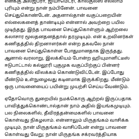
எனக்கு அல்ஜீப்ரா, ஜியாமெட்ரி, கால்குலஸ் எல்லாம்
புரியும் என்று நான் நம்பினேன். பாவனை
செய்துகொண்டேன். அதனால்தான் வகுப்பறையின்
எல்லைகளைத் தாண்டியும் என்னால் அவற்றை பயில
முடிந்தது. இந்த பாவனை செய்துகொள்ளும் ஆற்றலை
கலாசார மூலதனதனத்தால் தரமுடியும். என் உறவினர்கள்
கணிதத்தில் திறனாளர்கள் என்ற தகவலே நான்
பாவனை செய்துகொள்ள போதுமானதாக இருந்தது.
ஆனால் வரலாறு, இலக்கியம் போன்ற ஹியுமானிட்டீஸ்
ஈடுபாட்டால் கல்லூரி புகுமுக வகுப்பிற்குப் பின்னர்
கணிதத்தில் விலக்கம் கொண்டுவிட்டேன். இப்போது
மீண்டும் உள்நுழைவது கடினமாக இருக்கிறது. மீண்டும்
ஒரு பாவனையைப் பயின்று முயற்சி செய்ய வேண்டும்.
ஏதோவொரு துறையில் நமக்கொரு ஆற்றல் இருப்பதாக
பாவித்துக்கொண்டால்தான் நாம் அதில் இயங்கமுடியும்.
பல நிலைகளில், தீவிரத்தன்மைகளில் பாவனை
கொள்வது நிகழலாம். என்னாலும் மிருதங்கம் வாசிக்க
முடியும், நான் மிருதங்கம் வாசிப்பேன் என்று பாவனை
கொள்வது வேறு; நான் மிருதங்க சக்ரவர்த்தியாக