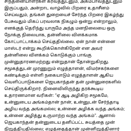
சிந்தனையாளர்கள் கர்வத்துடனும், அகம்பாவத்துடனும்
இருப்பதும், அன்றாட வாழ்வில் பிறரை உதாசீனம்
செய்வதும், தங்கள் துறையைச் சேர்ந்த பிறரை இகழ்ந்து
பேசுவதும் மிகப் பரவலாக நிகழும் ஒன்று என்றாலும்,
எனக்குத் தெரிந்து யாருமே அந்த மனநிலையை ஒரு
நோக்கு நிலையாக, தன்னிலை விளக்கமாக
கோட்பாட்டாக்கம் செய்ததில்லை. ஏன் நான் என்னை
மாஸ்டர் என்று கூறிக்கொள்கிறேன் என அவர்
தன்னிலை விளக்கம் கொடுக்கும் பாங்கு
முன்னுதாரணமற்றது என்றுதான் தோன்றுகிறது.
சமூகத்துடன் முரணுறும் எழுத்தாளன், விமர்சகர்களை
கண்டிக்கும் எள்ளி நகையாடும் எழுத்தாளன் ஆகிய
வெளிப்பாடுகளை ஜெயகாந்தன் தன் முன்னுரைகளில்
செய்திருக்கிறார். நினைவிலிருந்து தரக்கூடிய
உதாரணமான வரிகள்: “ஏ ஆடி அழிகிற சமூகமே,
உன்னுடைய அங்கம்தான் நான், உன்னுடன் சேர்ந்தாடி
அழிய வந்த அங்கமல்ல; உன்னை அழிக்க வந்த அங்கம்;
உன்னை அழித்து உருமாற்ற வந்த அங்கம்”. ஆனால்
ஜெயகாந்தன் தன்னுடைய தனிப்பட்ட சுயத்தை முன்
நிறுத்தியதில்லை; எழுத்தைத்தான் முன்னிறுத்தினார்