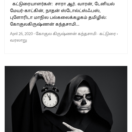
கட்டுரையாளர்கள்: சாரா ஆர். வாரன், டேனியல்
மேயர்-காட்கின், நாதன் ஸ்டோல்ட்ஸ்ஃபஸ்,
புளோரிடா மாநில பல்கலைக்கழகம் தமிழில்:
கோகுலகிருஷ்ணன் கந்தசாமி…
April 26, 2020
-
கோகுல கிருஷ்ணன் கந்தசாமி
·
கட்டுரை
›
வரலாறு