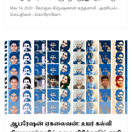
May 14, 2020
-
கோகுல கிருஷ்ணன் கந்தசாமி
·
அரசியல்
›
செய்திகள்
›
கொரோனோ
ஆபரேஷன் ஏகலைவன்: உயர் கல்வி