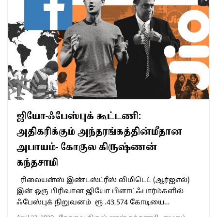
ஜியோ-ஃபேஸ்புக் கூட்டணி:
அதிகரிக்கும் அந்தரங்கத்தின்மீதான
அபாயம்- கோகுல கிருஷ்ணன்
கந்தசாமி
ரிலையன்ஸ் இண்டஸ்ட்ரீஸ் லிமிடெட் (ஆர்ஐஎல்)
இன் ஒரு பிரிவான ஜியோ பிளாட்ஃபார்ம்களில்
ஃபேஸ்புக் நிறுவனம் ரூ .43,574 கோடியை…