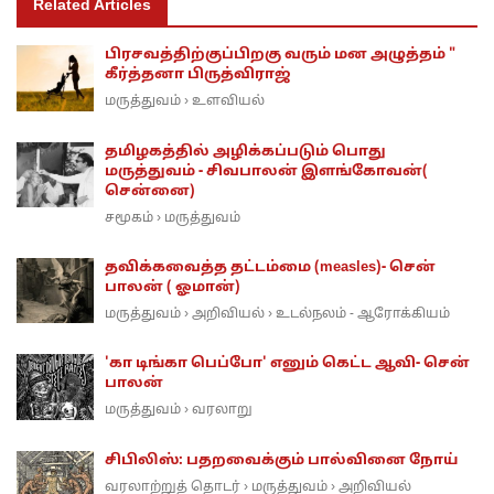
Related Articles
பிரசவத்திற்குப்பிறகு வரும் மன அழுத்தம் "
கீர்த்தனா பிருத்விராஜ்
மருத்துவம்
உளவியல்
›
தமிழகத்தில் அழிக்கப்படும் பொது
மருத்துவம் - சிவபாலன் இளங்கோவன்(
சென்னை)
சமூகம்
மருத்துவம்
›
தவிக்கவைத்த தட்டம்மை (measles)- சென்
பாலன் ( ஓமான்)
மருத்துவம்
அறிவியல்
உடல்நலம் - ஆரோக்கியம்
›
›
'கா டிங்கா பெப்போ' எனும் கெட்ட ஆவி- சென்
பாலன்
மருத்துவம்
வரலாறு
›
சிபிலிஸ்: பதறவைக்கும் பால்வினை நோய்
வரலாற்றுத் தொடர்
மருத்துவம்
அறிவியல்
›
›