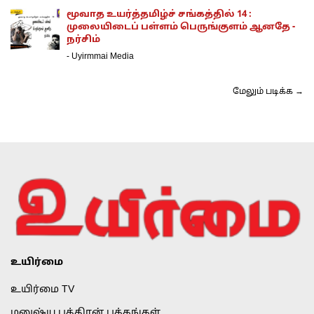
மூவாத உயர்த்தமிழ்ச் சங்கத்தில் 14 :
முலையிடைப் பள்ளம் பெருங்குளம் ஆனதே -
நர்சிம்
-
Uyirmmai Media
மேலும் படிக்க →
உயிர்மை
உயிர்மை TV
மனுஷ்ய புத்திரன் பக்கங்கள்