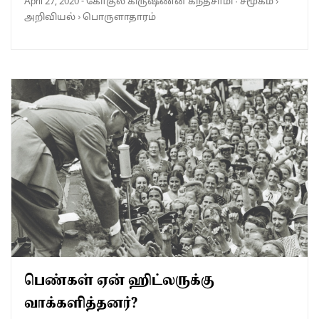
April 27, 2020
-
கோகுல கிருஷ்ணன் கந்தசாமி
·
சமூகம்
›
அறிவியல்
›
பொருளாதாரம்
பெண்கள் ஏன் ஹிட்லருக்கு
வாக்களித்தனர்?