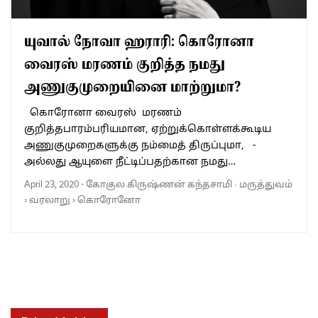
யுவால் நோவா ஹராரி: கொரோனா
வைரஸ் மரணம் குறித்த நமது
அணுகுமுறையினை மாற்றுமா?
கொரோனா வைரஸ் மரணம்
குறித்தபாரம்பரியமான, ஏற்றுக்கொள்ளக்கூடிய
அணுகுமுறைகளுக்கு நம்மைத் திருப்புமா, -
அல்லது ஆயுளை நீட்டிப்பதற்கான நமது…
April 23, 2020
-
கோகுல கிருஷ்ணன் கந்தசாமி
·
மருத்துவம்
›
வரலாறு
›
கொரோனோ