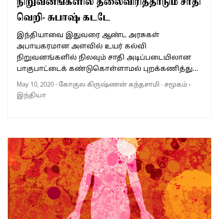
நிறுவனங்களில் தலைவிரித்தாடும் சாதி
வெறி- சுபாஷ் கடடே
இந்தியாவை இதுவரை ஆண்ட அரசுகள்
அபாயகரமான அளவில் உயர் கல்வி
நிறுவனங்களில் நிலவும் சாதி அடிப்படையிலான
பாகுபாட்டைக் கண்டுகொள்ளாமல் புறக்கணித்து…
May 10, 2020
-
கோகுல கிருஷ்ணன் கந்தசாமி
·
சமூகம்
›
இந்தியா