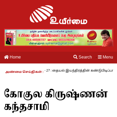
Home
Search
Menu
·
ாம் வாழும் காலம் – 27 : தையல் இயந்திரத்தின் கண்டுபிடிப்பாளர் யார்? 
அண்மை செய்திகள் :
கோகுல கிருஷ்ணன்
கந்தசாமி