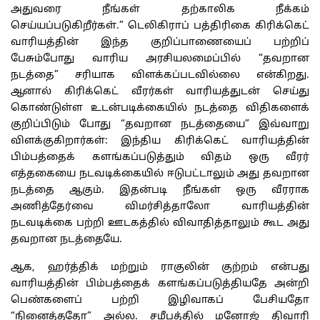
அதுவரை நீங்கள் தற்காலிக நீக்கம்
செய்யப்படுகிறீர்கள்.” டெலிகிராப் பத்திரிகை கிரிக்கெட்
வாரியத்தின் இந்த குறிப்பாணையைப் பற்றிப்
பேசும்போது வாரிய அரசியலமைப்பில் “தவறான
நடத்தை” சரியாக விளக்கப்படவில்லை என்கிறது.
ஆனால் கிரிக்கெட் வீரர்கள் வாரியத்துடன் செய்து
கொண்டுள்ள உடன்படிக்கையில் நடத்தை விதிகளைக்
குறிப்பிடும் போது “தவறான நடத்தையை” இவ்வாறு
விளக்குகிறார்கள்: இந்திய கிரிக்கெட் வாரியத்தின்
பிம்பத்தைக் களங்கப்படுத்தும் விதம் ஒரு வீரர்
எத்தகையை நடவடிக்கையில் ஈடுபட்டாலும் அது தவறான
நடத்தை ஆகும். இதன்படி நீங்கள் ஒரு வீரராக
அணித்தேர்வை விமர்சித்தாலோ வாரியத்தின்
நடவடிக்கை பற்றி ஊடகத்தில் விவாதித்தாலும் கூட அது
தவறான நடத்தையே.
ஆக, ஹர்த்திக் மற்றும் ராகுலின் குற்றம் என்பது
வாரியத்தின் பிம்பத்தைக் களங்கப்படுத்தியதே அன்றி
பெண்களைப் பற்றி இழிவாகப் பேசியதோ
“நினைத்ததோ” அல்ல. சமீபத்தில் மனோஜ் திவாரி