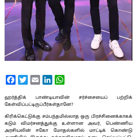
Facebook
Twitter
Email
LinkedIn
WhatsApp
ஹர்த்திக் பாண்டியாவின் சர்ச்சையைப் பற்றிக்
கேள்விப்பட்டிருப்பீர்கள்தானே?
கிரிக்கெட்டுக்கு சம்பந்தமில்லாத ஒரு பிரச்சினைக்காகக்
கடும் விமர்சனத்துக்கு உள்ளான அவர், பெண்ணிய
அரசியலின் ஈகோ மோதல்களில் மாட்டிக் கொண்டு