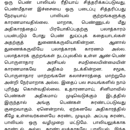
ஒரு பெண் பாலியல் ரீதியாய் சித்தரிக்கப்படுவது,
பெண்மீதான இச்சையை ஒரு படைப்பு சித்தரிப்பது
நேரடியாய் பாலியல் குற்றங்களுக்கு
காரணமாவதில்லை. மாறாக, பெண்ணுடல் மீது
அதிகாரத்தைப் பிரயோகிப்பதற்கு பலாத்காரம்
பயன்படும் போது பெண் துய்ப்புக் கதையாடல்கள்
அதற்குத் துணைக்கருவியாகின்றன. ஆனால்
துணைக்கருவியே பலாத்காரக் காரணம் அல்ல.
பலாத்காரக் குற்றங்கள் நடப்புலகில் உள்ள ஆண்-பெண்
பொருளாதார அரசியல் சமநிலையின்மையின்
காரணமாகவே அதிகம் நடக்கின்றன. சமூக,
பொருளாதார மாற்றங்களே கலாச்சாரத்தை மாற்றுமே
அன்றி நேர்மாறாக அல்ல. இதைப் பல சமயங்களில் நாம்
புரிந்து கொள்வதில்லை. உதாரணமாய், சினிமாவில்
பெண்கள் அதிகமாய் முடிவெடுக்கும் இடத்தில்
இருந்தால் அங்கு பெண்கள் சுரண்டப்படுவது
குறைவாகும். ஏனென்றால், ஏற்கனவே அதிகாரத்தில்
கீழே உள்ளவர்களையே சுரண்ட முடியும். அப்படி சுரண்ட
பாலியல் ஒரு வழிமுறை மட்டுமே. பாலியலுக்காக
சுரண்டல் அல்ல, சுரண்டலுக்காகவே பாலியல். இந்த