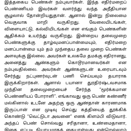
இத்தகைய பெண்கள் நம்புவார்கள். இந்த எதிர்மறைப்
பெண்ணியம் இவர்கள் வளர்ந்து வந்த அநீதியான
சூழலால் தோன்றியதுதான். ஆனால் இன்று நிலைமை
வெகுவாக மாறி வருகிறது. வேலையிடங்கள்,
விளையாட்டு, கல்வியிடங்கள் என எங்கும் பெண்களின்
ஆதிக்கம் உயர்ந்து வருகிறது. இன்றைய தலைமுறை
பெண்களுக்கு தாழ்வுமனப்பான்மையும், எதிர்மறை
மனப்பான்மை யும் தம் முந்தைய தலை முறை பெண்கள்
அளவுக்கு இல்லை. அவர்கள் உலகமே தமக்கு எதிரானது,
அனைத்து ஆண்களும் கொடூரமானவர்கள் என
நம்புவதில்லை. அவர்கள் ஆண்களுடன் உரையாடவும்
சேர்ந்து நட்புணர்வுடன் பணி செய்யவும் தயாராக
இருக்கிறார்கள். ஆனால் டயானா துரதிர்ஷ்டவசமாக
முந்தின தலைமுறையைச் சேர்ந்த “மூர்க்கமான
பெண்ணியப் போராளி”. எங்காவது ஒரு பெண் கண்ணீர்
மல்கினால் உடனே அதற்கு ஒரு ஆண்தான் காரணமாக
இருப்பான் என முடிவு செய்து கத்தியைத் தூக்கிக்
கொண்டு “வெட்டுடா அவனை” எனக் கிளம்பி விடுவார்.
அந்தப் பெண் சொல்வது சரிதானா, உண்மைதானா,
இதை எப்படி நியாயமாகக் கையாள்வது என்றெல்லாம்