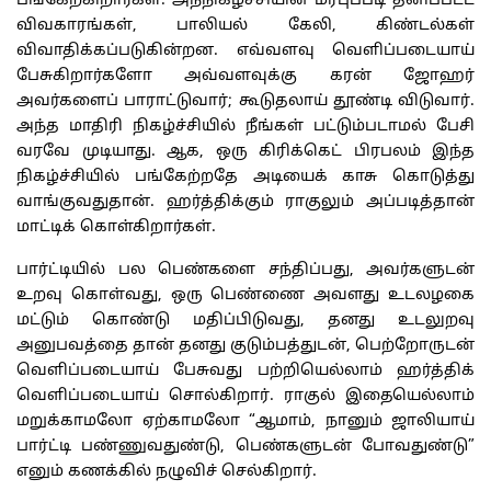
பங்கேற்கிறார்கள். அந்நிகழ்ச்சியின் மரபுப்படி தனிப்பட்ட
விவகாரங்கள், பாலியல் கேலி, கிண்டல்கள்
விவாதிக்கப்படுகின்றன. எவ்வளவு வெளிப்படையாய்
பேசுகிறார்களோ அவ்வளவுக்கு கரன் ஜோஹர்
அவர்களைப் பாராட்டுவார்; கூடுதலாய் தூண்டி விடுவார்.
அந்த மாதிரி நிகழ்ச்சியில் நீங்கள் பட்டும்படாமல் பேசி
வரவே முடியாது. ஆக, ஒரு கிரிக்கெட் பிரபலம் இந்த
நிகழ்ச்சியில் பங்கேற்றதே அடியைக் காசு கொடுத்து
வாங்குவதுதான். ஹர்த்திக்கும் ராகுலும் அப்படித்தான்
மாட்டிக் கொள்கிறார்கள்.
பார்ட்டியில் பல பெண்களை சந்திப்பது, அவர்களுடன்
உறவு கொள்வது, ஒரு பெண்ணை அவளது உடலழகை
மட்டும் கொண்டு மதிப்பிடுவது, தனது உடலுறவு
அனுபவத்தை தான் தனது குடும்பத்துடன், பெற்றோருடன்
வெளிப்படையாய் பேசுவது பற்றியெல்லாம் ஹர்த்திக்
வெளிப்படையாய் சொல்கிறார். ராகுல் இதையெல்லாம்
மறுக்காமலோ ஏற்காமலோ “ஆமாம், நானும் ஜாலியாய்
பார்ட்டி பண்ணுவதுண்டு, பெண்களுடன் போவதுண்டு”
எனும் கணக்கில் நழுவிச் செல்கிறார்.