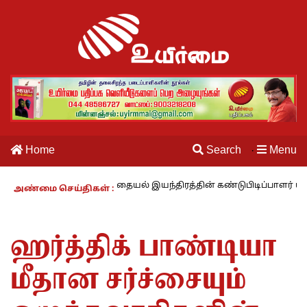
Home
Search
Menu
·
ம் – 27 : தையல் இயந்திரத்தின் கண்டுபிடிப்பாளர் யார்? -கார்குழலி
அண்மை செய்திகள் :
ஹர்த்திக் பாண்டியா
மீதான சர்ச்சையும்