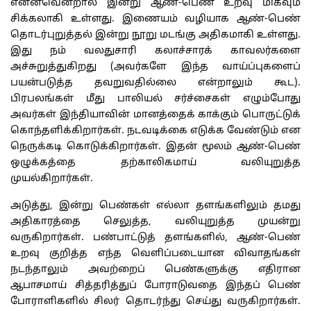
என்னவென்றால் இன்று ஆண்-பெண் உறவு மிகவும்
சிக்கலாகி உள்ளது. இணையம் வழியாக ஆண்-பெண்
தொடர்புறுத்தல் இன்று நூறு மடங்கு அதிகமாகி உள்ளது.
இது நம் வலதுசாரி கலாச்சாரக் காவலர்களை
அச்சுறுத்துகிறது (அவர்களே இந்த வாய்ப்புகளைப்
பயன்படுத்த தவறுவதில்லை என்றாலும் கூட).
பிரபலங்கள் மீது பாலியல் சர்ச்சைகள் எழும்போது
அவர்கள் இந்தியாவின் மானத்தைக் காக்கும் பொருட்டுக்
கொந்தளிக்கிறார்கள். நடவடிக்கை எடுக்க வேண்டும் என
நெருக்கடி கொடுக்கிறார்கள். இதன் மூலம் ஆண்-பெண்
ஒழுக்கத்தை தற்காலிகமாய் வலியுறுத்த
முயல்கிறார்கள்.
அடுத்து, இன்று பெண்கள் எல்லா தளங்களிலும் தமது
அதிகாரத்தை செலுத்த, வலியுறுத்த முயன்று
வருகிறார்கள். பண்பாட்டுத் தளங்களில், ஆண்-பெண்
உறவு குறித்த எந்த வெளிப்படையான விவாதங்கள்
நடந்தாலும் அவற்றைப் பெண்களுக்கு எதிரான
ஆபாசமாய் சித்தரித்துப் போராடுவதை இந்தப் பெண்
போராளிகளில் சிலர் தொடர்ந்து செய்து வருகிறார்கள்.