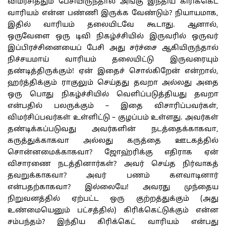
விமர்சித்தும் பேசியிருந்தால் அங்கு இந்திய கிரிக்கெட்
வாரியம் என்ன பண்ணி இருக்க வேண்டும்? நியாயமாக,
இதில் வாரியம் தலையிடவே கூடாது. ஆனால்,
ஒருவேளை ஒரு டிவி நிகழ்ச்சியில் இருவரில் ஒருவர்
இப்பிரச்சினையைப் பேசி அது சர்ச்சை ஆகியிருந்தால்
நிச்சயமாய் வாரியம் தலையிட்டு இருவரையும்
தண்டித்திருக்கும்! ஏன் இதைச் சொல்கிறேன் என்றால்,
ஹர்த்திக்கும் ராகுலும் செய்தது தவறா அல்லது அதை
ஒரு பொது நிகழ்ச்சியில் வெளிப்படுத்தியது தவறா
என்பதில் பலருக்கும் – இதை விசாரிப்பவர்கள்,
விமர்சிப்பவர்கள் உள்ளிட்டு – குழப்பம் உள்ளது. அவர்கள்
தண்டிக்கப்படுவது அவர்களின் நடத்தைக்காகவா,
கருத்துக்காகவா அல்லது கருத்தை ஊடகத்தில்
சொன்னமைக்காகவா? ஜோஹ்ரிக்கு எதிராக ஏன்
விசாரணை நடத்தினார்கள்? அவர் செய்த நிர்வாகத்
தவறுக்காகவா? அவர் பணம் களவாடினார்
என்பதற்காகவா? இல்லையே! அவரது முந்தைய
நிறுவனத்தில் ஏற்பட்ட ஒரு குற்றத்துக்கும் (அது
உண்மையெனும் பட்சத்தில்) கிரிக்கெட்டுக்கும் என்ன
சம்பந்தம்? இந்திய கிரிக்கெட் வாரியம் என்பது