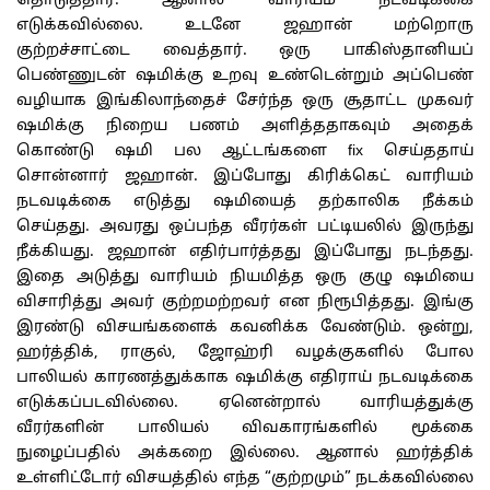
தொடுத்தார். ஆனால் வாரியம் நடவடிக்கை
எடுக்கவில்லை. உடனே ஜஹான் மற்றொரு
குற்றச்சாட்டை வைத்தார். ஒரு பாகிஸ்தானியப்
பெண்ணுடன் ஷமிக்கு உறவு உண்டென்றும் அப்பெண்
வழியாக இங்கிலாந்தைச் சேர்ந்த ஒரு சூதாட்ட முகவர்
ஷமிக்கு நிறைய பணம் அளித்ததாகவும் அதைக்
கொண்டு ஷமி பல ஆட்டங்களை fix செய்ததாய்
சொன்னார் ஜஹான். இப்போது கிரிக்கெட் வாரியம்
நடவடிக்கை எடுத்து ஷமியைத் தற்காலிக நீக்கம்
செய்தது. அவரது ஒப்பந்த வீரர்கள் பட்டியலில் இருந்து
நீக்கியது. ஜஹான் எதிர்பார்த்தது இப்போது நடந்தது.
இதை அடுத்து வாரியம் நியமித்த ஒரு குழு ஷமியை
விசாரித்து அவர் குற்றமற்றவர் என நிரூபித்தது. இங்கு
இரண்டு விசயங்களைக் கவனிக்க வேண்டும். ஒன்று,
ஹர்த்திக், ராகுல், ஜோஹ்ரி வழக்குகளில் போல
பாலியல் காரணத்துக்காக ஷமிக்கு எதிராய் நடவடிக்கை
எடுக்கப்படவில்லை. ஏனென்றால் வாரியத்துக்கு
வீரர்களின் பாலியல் விவகாரங்களில் மூக்கை
நுழைப்பதில் அக்கறை இல்லை. ஆனால் ஹர்த்திக்
உள்ளிட்டோர் விசயத்தில் எந்த “குற்றமும்” நடக்கவில்லை