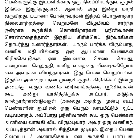
பெண்களுக்கு இடமளிக்காத ஒரு நிலப்பிரபுத்துவ சூழல்
இங்கே இருந்ததுதான். ஆனால் அது இன்று மாறி
வருகிறது. டயானா போன்றவர்கள் இந்தப் பொருளாதார
நிலைமாற்றத்தை வெறுமனே விழுமியம் சார்ந்த
ஒன்றாக சுருக்கிக் கொள்கிறார்கள். ஸ்ரீனிவாசன்
சொன்னதைத்தான் இந்திய கிரிக்கெட் நிர்வாகிகள்
தொடர்ந்து உணர்ந்தார்கள். யாரும் பார்க்க விரும்பாத,
வணிக மதிப்பில்லாத ஒரு ஆட்டமான பெண்கள்
கிரிக்கெட்டுக்கு ஏன் இவ்வளவு செலவு செய்து,
உழைப்பை செலுத்தி, மனித வளத்தை வீணடிக்கிறோம்
என அவர்கள் வியந்தார்கள். இது பெண் வெறுப்பல்ல.
இதுவே அன்றைய நடைமுறைச் சூழல். கிரிக்கெட் இன்று
அடைந்து வரும் வணிக விரிவாக்கத்தை ஸ்ரீனிவாசன்
கூட அன்று ஊகித்திருக்க மாட்டார். அடுத்த
கால்நூற்றாண்டுக்குள் (அல்லது அதற்கு முன்பு கூட)
பெண்களின் ஐ.பி.எல் ஒரு பெரும் லாபமீட்டும் ஆட்ட
வடிவமாகும். அப்போது ஸ்ரீனிவாசன் கூட ஒரு பெண்கள்
அணியை வாங்கி விட விரும்புவார். அவர் ஒரு வணிகர்.
அப்படித்தான் அவரால் சிந்திக்க முடியும். இதைப் பெண்
வெறுப்பு / ஆணாதிக்கம் என சுருக்கிப் பார்ப்பது