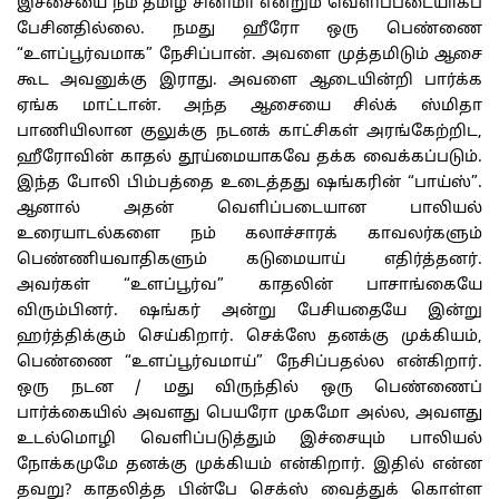
இச்சையை நம் தமிழ் சினிமா என்றும் வெளிப்படையாகப்
பேசினதில்லை. நமது ஹீரோ ஒரு பெண்ணை
“உளப்பூர்வமாக” நேசிப்பான். அவளை முத்தமிடும் ஆசை
கூட அவனுக்கு இராது. அவளை ஆடையின்றி பார்க்க
ஏங்க மாட்டான். அந்த ஆசையை சில்க் ஸ்மிதா
பாணியிலான குலுக்கு நடனக் காட்சிகள் அரங்கேற்றிட,
ஹீரோவின் காதல் தூய்மையாகவே தக்க வைக்கப்படும்.
இந்த போலி பிம்பத்தை உடைத்தது ஷங்கரின் “பாய்ஸ்”.
ஆனால் அதன் வெளிப்படையான பாலியல்
உரையாடல்களை நம் கலாச்சாரக் காவலர்களும்
பெண்ணியவாதிகளும் கடுமையாய் எதிர்த்தனர்.
அவர்கள் “உளப்பூர்வ” காதலின் பாசாங்கையே
விரும்பினர். ஷங்கர் அன்று பேசியதையே இன்று
ஹர்த்திக்கும் செய்கிறார். செக்ஸே தனக்கு முக்கியம்,
பெண்ணை “உளப்பூர்வமாய்” நேசிப்பதல்ல என்கிறார்.
ஒரு நடன / மது விருந்தில் ஒரு பெண்ணைப்
பார்க்கையில் அவளது பெயரோ முகமோ அல்ல, அவளது
உடல்மொழி வெளிப்படுத்தும் இச்சையும் பாலியல்
நோக்கமுமே தனக்கு முக்கியம் என்கிறார். இதில் என்ன
தவறு? காதலித்த பின்பே செக்ஸ் வைத்துக் கொள்ள