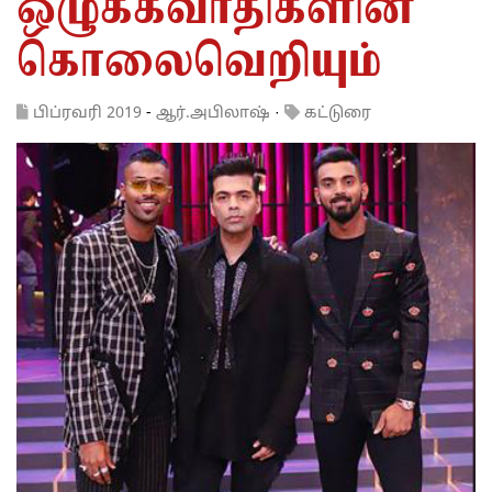
ஒழுக்கவாதிகளின்
கொலைவெறியும்
பிப்ரவரி 2019
-
ஆர்.அபிலாஷ்
·
கட்டுரை