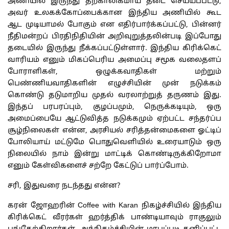
அணியில் இருந்து தற்காலிகமாய் தடை செய்யப்பட்டு,
அவர் உலகக்கோப்பைக்கான இந்திய அணியில் கூட
ஆட முடியாமல் போகும் என எதிர்பார்க்கப்பட்டு, பின்னர்
நீதிமன்றப் பிரதிநிதியின் அறிவுறுத்தலின்படி இப்போது
தடையில் இருந்து நீக்கப்பட்டுள்ளார். இந்திய கிரிக்கெட்
வாரியம் எனும் மிகப்பெரிய அமைப்பு சமூக வலைதளப்
போராளிகள், ஒழுக்கவாதிகள் மற்றும்
பெண்ணியவாதிகளின் எழுச்சியின் முன் நடுக்கம்
கொண்டு தடுமாறிய முதல் வரலாற்றுத் தருணம் இது.
இந்தப் பரபரப்பும், குழப்பமும், நெருக்கடியும், ஒரு
அமைப்பையே ஆட்டுவித்த நடுக்கமும் ஏற்பட்ட சந்தர்ப்ப
சூழ்நிலைகள் என்ன, அரசியல் சரித்தன்மைகளை ஓட்டிப்
போலியாய் மட்டுமே பொதுவெளியில் உரையாடும் ஒரு
நிலையில் நாம் இன்று மாட்டிக் கொண்டிருக்கிறோமா
எனும் கேள்விகளைச் சற்றே கேட்டுப் பார்ப்போம்.
சரி, இதுவரை நடந்தது என்ன?
கரன் ஜோஹரின் Coffee with Karan நிகழ்ச்சியில் இந்திய
கிரிக்கெட் வீரர்கள் ஹர்த்திக் பாண்டியாவும் ராகுலும்