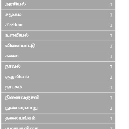
அரசியல்
சமூகம்
சினிமா
உளவியல்
விளையாட்டு
கலை
நாவல்
சூழலியல்
நாடகம்
நினைவஞ்சலி
நுண்வரலாறு
தலையங்கம்
குறுங்கவிதை