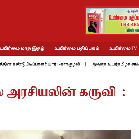
உயிர்மை மாத இதழ்
உயிர்மை பதிப்பகம்
உயிர்மை TV
ிப்பாளர் யார்? -கார்குழலி
மூவாத உயர்தமிழ்ச் சங்கத்தில் 9 : செங்க
 அரசியலின் கருவி :