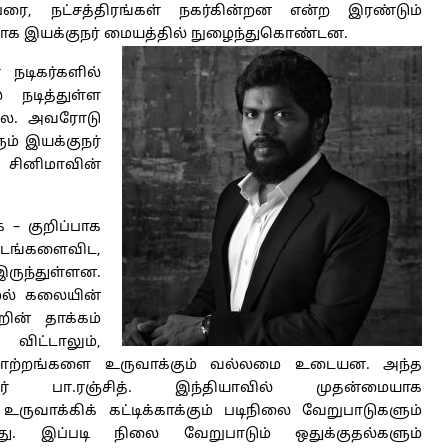
ை, நட்சத்திரங்கள் நகர்கின்றன என்ற இரண்டும்
ாக இயக்குநர் மையத்தில் நுழைந்துகொண்டன.
 நடிகர்களில்
 நடித்துள்ள
லை. அவரோடு
ும் இயக்குநர்
் சினிமாவின்
 – குறிப்பாக
 படங்களைவிட,
ருந்துள்ளன.
மல் கலையின்
றின் தாக்கம்
ட்டாலும்,
 மாற்றங்களை உருவாக்கும் வல்லமை உடையன. அந்த
் பா.ரஞ்சித். இந்தியாவில் முதன்மையாக
ருவாக்கிக் கட்டிக்காக்கும் படிநிலை வேறுபாடுகளும்
ு. இப்படி நிலை வேறுபாடும் ஒதுக்குதல்களும்