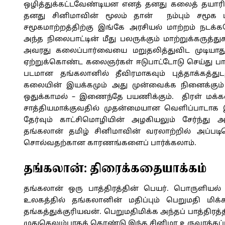
ஒழித்துக்கட்டவேண்டியன எனத் தனது கலைத் தயாரிப
தனது சினிமாவின் மூலம் தான் நம்பும் சமூக ம
சமூகமாற்றத்திற்கு இங்கே அரசியல் மாற்றம் நடக்
அந்த நிலைபாட்டின் மீது பலருக்கும் மாற்றுக்கரு
அவரது கலைப்பார்வையை மறுதலித்துவிட முடிய
ஏற்றுக்கொண்ட கலைஞர்கள் ஈடுபாட்டோடு செய்து பா
படமான தங்கலானில் தீவிரமாகவும் புத்தாக்கத்துடனு
கலையின் இயக்கமும் அது முன்வைக்க நினைக்க
ஒதுக்காமல் – இணைந்தே பயணிக்கும். திரள் மக்
சாத்தியமாக்குவதில் முதன்மையான வெளிப்பாடாக இ
தேர்வும் காட்சிமொழியின் அழகியலும் சேர்ந்த
தங்கலான் தமிழ் சினிமாவின் வரலாற்றில் அப்பட
சொல்வதற்கான காரணங்களைப் பார்க்கலாம்.
தங்கலான்: திரைக்கதையாக்கம்
தங்கலான் ஒரு பாத்திரத்தின் பெயர். பொருளியல
உலகத்தில் தங்கலானின் மதிப்பும் பெறுமதி மிக
தங்கத்துக்குரியவன். பெறுமதிமிக்க அந்தப் பாத்த
முதுகெலும்பாகக் கொண்டு இந்த சினிமா உருவாக்கப்பட