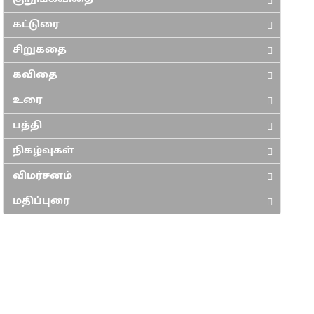
கட்டுரை
சிறுகதை
கவிதை
உரை
பத்தி
நிகழ்வுகள்
விமர்சனம்
மதிப்புரை