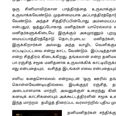
ஒரு சினிமாவிற்கான பாத்திரத்தை உருவாக்கு
உருவாக்கவேண்டும். முதன்மையாக அப்பாத்திரத்தோடு 
வேண்டும். அந்தச் சித்திரிப்பின்போது அம்மையப்
என்பதும், ஒத்துப்போகாத மனிதர்கள் யாரெல்லாம் 
மனிதர்களுக்கிடையே இருக்கும் அகமுரணும் புறம
மையப்பாத்திரத்தோடு தொடர்புடைய மனிதர்
இருக்கிறார்கள் அல்லது அந்த வாழிட வெளிக்கு
எப்படிப்பட்டவை என்று காட்ட வேண்டும். இப்படித்தான்
என்ற சித்திரம் கிடைக்கிறது. தங்கலான் என்ற தனிம
பா.ரஞ்சித் சமூக மனிதனாக உருவாக்கிக் காட்டியிருக
எது என்பதையும், வசித்த இடங்கள் எவை என்பதையும
எளிய கதைசொல்லல் என்றவுடன் ‘ஒரு ஊரில் தங்
கொள்ளவேண்டியதில்லை. இயக்குநர் ரஞ்சித், 
அடையாளமாக மாற்றி, அவனுக்குள் உறைந்து கிடை
கனவுக் காட்சிகளையும் அக்கூட்டத்திரளின் சமூக உ
இந்த மாற்றம் தமிழ்த் திரைப்பட வரலாற்றில் புதிய ம
தனிமனிதர்கள் சந்திக்