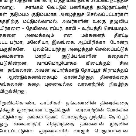
க மாநிலத்தின் கோலார் பகுதியில் தங்க வேட்டை நடத்திச்
ாறு. சுரங்கம் வெட்டும் பணிக்குத் தமிழ்நாட்டின்/
் குடும்பம் குடும்பமாக அழைத்துச் செல்லப்பட்டார்கள்
்கத்திற்கு மட்டுமல்லாமல், அவர்களின் உலகு தழுவிய
களை – தேயிலை, ரப்பர், காபி – உற்பத்தி செய்யவும்,
ைகளை அமைக்கவும் என மக்களைத் திரட்டி
்பட்ட பர்மா, மலேசியா, இலங்கை, ஆப்பிரிக்கா போன்ற
 பகுதிகளே. புலம்பெயர்த்து அழைத்துச் செல்லப்பட்டுக்
தடிமைகளாக மாறிய குடும்பங்களின் கதைகள்
டுகின்றன. வாய்மொழியாகக் கிடைக்கும் சில
்கலான். அவன் வடார்க்காடு தோப்பூர் கிராமத்துப்
் ஆண்டுக்கணக்கையும் காண்பித்துத் திரைக்கதை
து தங்கலான் கதை புனைவல்ல; வரலாற்றில் நிகழ்ந்த
ருக்கிறது.
ுவிக்கொண்ட காட்சிகள் தங்கலானின் திரைக்கதை
ிக்கும் குறைவான பகுதிக்குள் வரலாற்றின் போக்கில்
ட்டுள்ளது. தங்கம் தேடிப் போவதற்கு முந்திய தோப்பூர்
 ஒரு வகைமாதிரி சித்திரத்தை தங்கலான் முதலில்
 போடப்பட்டுள்ள குடிசைகளில் வாழும் பெரும்பாலான