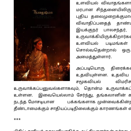
உளவியல் விவாதங்களாகப
மரபான சிந்தனையிலிருக்
புதிய தலைமுறைக்குமா
விவாதிப்பதைத் தாண
இயக்குநர் பாலசந்தர்
உருவாக்கியிருக்கிறார
உளவியல் படிமங்கள்
சொல்வதென்றால் ஒரு
அமைத்துள்ளார்.
அப்படியொரு திரைக்கத
உதவியுள்ளன. உதவிய ப
சமூகவியல் விமர
உருவாக்கப்பனுவல்களாகவும், தொன்ம உருவாக்க
உள்ளன. இவையெல்லாம் சேர்ந்து, தங்கலானின் க
நடந்த மோசடியான பக்கங்களாக முன்வைக்கின்ற
தீண்டாமைக்கும் சாதியப்படிநிலைக்கும் காரணங்கள் 
***