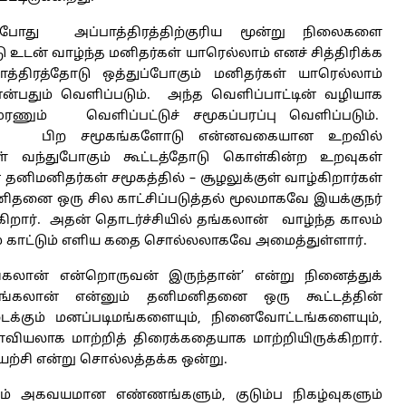
ம்போது அப்பாத்திரத்திற்குரிய மூன்று நிலைகளை
உடன் வாழ்ந்த மனிதர்கள் யாரெல்லாம் எனச் சித்திரிக்க
பாத்திரத்தோடு ஒத்துப்போகும் மனிதர்கள் யாரெல்லாம்
என்பதும் வெளிப்படும். அந்த வெளிப்பாட்டின் வழியாக
ுரணும் வெளிப்பட்டுச் சமூகப்பரப்பு வெளிப்படும்.
கள், பிற சமூகங்களோடு என்னவகையான உறவில்
ள் வந்துபோகும் கூட்டத்தோடு கொள்கின்ற உறவுகள்
 தனிமனிதர்கள் சமூகத்தில் – சூழலுக்குள் வாழ்கிறார்கள்
னிதனை ஒரு சில காட்சிப்படுத்தல் மூலமாகவே இயக்குநர்
்கிறார். அதன் தொடர்ச்சியில் தங்கலான் வாழ்ந்த காலம்
் காட்டும் எளிய கதை சொல்லலாகவே அமைத்துள்ளார்.
கலான் என்றொருவன் இருந்தான்’ என்று நினைத்துக்
தங்கலான் என்னும் தனிமனிதனை ஒரு கூட்டத்தின்
க்கும் மனப்படிமங்களையும், நினைவோட்டங்களையும்,
ளவியலாக மாற்றித் திரைக்கதையாக மாற்றியிருக்கிறார்.
ுயற்சி என்று சொல்லத்தக்க ஒன்று.
கும் அகவயமான எண்ணங்களும், குடும்ப நிகழ்வுகளும்