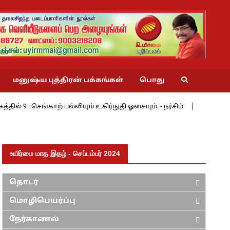
மனுஷ்ய புத்திரன் பக்கங்கள்
பொது
ாற் பல்லியும் உகிர்நுதி ஓசையும். - நர்சிம்
மேற்கின் மேற்கே 3 :
உயிர்மை மாத இதழ் - செப்டம்பர் 2024
தொடர்
மொழிபெயர்ப்பு
நேர்காணல்