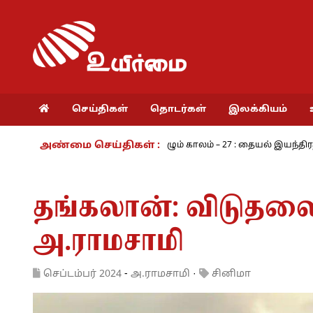
செய்திகள்
தொடர்கள்
இலக்கியம்
அண்மை செய்திகள் :
.ராமசாமி
நாம் வாழும் காலம் – 27 : தையல் இயந்திரத்தின் கண்டுபிட
தங்கலான்: விடுதலை
அ.ராமசாமி
செப்டம்பர் 2024
-
அ.ராமசாமி
·
சினிமா