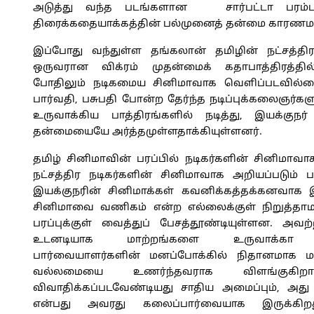
அடுத்து வந்த படங்களான சார்பட்டா பரம்பர
திரைக்கதையாக்கத்தின் பல்முனைத் தன்மை காரணம
இப்போது வந்துள்ள தங்கலான் தமிழின் நட்சத்திர
ஒருவரான விக்ரம் முதன்மைக் கதாபாத்திரத்தில்
போதிலும் நடிகமைய சினிமாவாக வெளிப்படவில்
பார்வதி, பசுபதி போன்ற தேர்ந்த நடிப்புக்கலைஞர்கள
உருவாக்கிய பாத்திரங்களில் நடித்து, இயக்குநர
தன்மையையே அர்த்தமுள்ளதாக்கியுள்ளனர்.
தமிழ் சினிமாவின் பரப்பில் நடிகர்களின் சினிமாவாக
நட்சத்திர நடிகர்களின் சினிமாவாக அறியப்படும்
இயக்குநரின் சினிமாக்கள் கவனிக்கத்தக்கனவாக இ
சினிமாவை வணிகம் என்ற எல்லைக்குள் நிறுத்தா
பரப்புக்குள் வைத்துப் பேசத்தூண்டியுள்ளன. அவற்
உடனடியாக மாற்றங்களை உருவாக்கா வி
பார்வையாளர்களின் மனப்போக்கில் நிதானமாக
வல்லமையை உணர்ந்தவராக விளங்குகிறார
விவாதிக்கப்படவேண்டியது சாதிய அமைப்பும், அது உ
என்பது அவரது கலைப்பார்வையாக இருக்கிறத