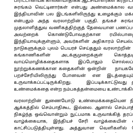
பிரிட்டானியக் காலனியாதிக்க ஆட்சியாளர்கள் கர்நாட
சுரங்கம் வெட்டினார்கள் என்பது அண்மைக்கால வரல
இந்தியாவின் பல இடங்களிலிருந்து உழைக்கும் மக்கள
என்பதும் அந்த வரலாற்றின் பகுதி. தங்கச் சுரங
முதலாளித்துவ வணிகத்திற்குத் தேவையான பணப்பயிர்
அவற்றைக் கொண்டுபோவதற்கான ரயில்பாத
இந்தியாவுக்குள்ளும், அவர்களின் அதிகாரம் செயல
நாடுகளுக்கும் புலம் பெயரச் செய்ததும் வரலாற்றின்
கங்காணிகளின் அடக்குமுறைக்குள் கொத்
வாய்மொழிக்கதைகளாக இப்போதும் சொல்லப்ப
நூற்றுக்கணக்கான கதைகளின் ஒன்றின் நாயகனே தங
பறச்சேரியிலிருந்து போனவன் என இடத்தையும
உருவாக்கப்பட்டிருக்கிறது. இப்படிக்காட்டுவ
உண்மைக்கதை என்ற நம்பகத்தன்மையை உண்டாக்கியி
வரலாற்றின் துணையோடு உண்மைக்கதையென நிற
ஆக்கத்தில் செம்பாதிகூட இல்லை. ஆனால் செம்பாத
நிகழ்ந்த ஒவ்வொன்றும் நுட்பமாக உருவாக்கித் தரப்ப
வாழ்க்கையாக, இந்தியச் சேரி வாழ்க்கையின்
காட்சிப்படுத்தியுள்ளது. அத்துவான வெளிகளில்