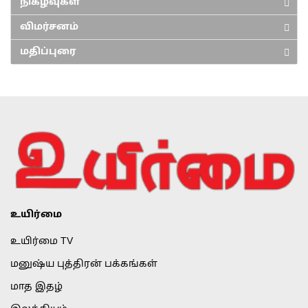
நிகழ்வுகள்
விமர்சனம்
மதிப்புரை
உயிர்மை
உயிர்மை TV
மனுஷ்ய புத்திரன் பக்கங்கள்
மாத இதழ்