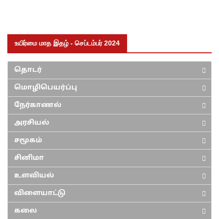
உயிர்மை மாத இதழ் - செப்டம்பர் 2024
தொடர்
மொழிபெயர்ப்பு
நேர்காணல்
அரசியல்
சமூகம்
சினிமா
உளவியல்
விளையாட்டு
கலை