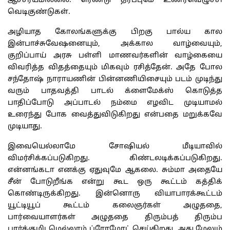
ஆச்சர்யமில்லை. ரெண்டு தரப்புமே உணர்வெழுச்சி
வெடிகுண்டுகள்.
அழியாத கோலங்களுக்கு பிறகு பால்ய கால
இன்பாச்சுவேஷனையும், அக்கால வாழ்வையும்,
குறிப்பாய் அரசு பள்ளி மாணவர்களின் வாழ்கையை
விவரித்த விதத்தையும் மிகவும் ரசித்தேன். அதே போல
சந்தோஷ் நாராயணின் பின்னணியிசையும் படம் முடிந்து
வரும் பாதவத்தி பாடல் க்ளைமேக்ஸ் கொடுத்த
பாதிப்போடு அப்பாடல் நம்மை எழவிட முடியாமல்
உரைந்து போக வைத்துவிடுகிறது என்பதை மறுக்கவே
முடியாது.
இவையெல்லாமே சோஷியல் மீடியாவில்
விமர்சிக்கப்படுகிறது. கிண்டலடிக்கப்படுகிறது.
என்னங்கடா எனக்கு ஏதுவுமே ஆகலை. சும்மா அதையே
சீன் போடுறீங்க என்று கூட ஒரு கூட்டம் கத்திக்
கொண்டிருக்கிறது. இன்னொரு வியாபாரக்கூட்டம்
யூட்டியூப் கூட்டம் கலைஞர்கள் அழுததை,
பார்வையாளர்கள் அழுததை திரும்பத் திரும்ப
பார்க்குமிடமெல்லாம் ப்ரோமோட் செய்கிறது. அது மேலும்