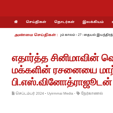
செய்திகள்
தொடர்கள்
இலக்கியம்
அண்மை செய்திகள் :
ம் - அ.ராமசாமி
நாம் வாழும் காலம் – 27 : தையல் இயந்திரத்தின் கண்
எதார்த்த சினிமாவின் வெ
மக்களின் ரசனையை மாற்ற 
பி.எஸ்.வினோத்ராஜூடன் 
செப்டம்பர் 2024
-
Uyirmmai Media
·
நேர்காணல்