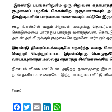
இரண்டு படங்களிலுமே ஒரு சிறுவன் கதாபாத்திர
சூழலைப் பழகிக் கொள்கிற ஒருவனாகவும் அதே
நிகழ்வுகளின் பார்வையாளனாகவும் மட்டுமே இருக்க
கூழாங்கல்லில் வரும் சிறுவன் கதைக்கு தொடர்ப
கொடுமையை பார்த்துப் பார்த்து வளர்ந்தவன். கொட்டு
அவன் அங்கிருக்கும் சூழலை வெறுமனே பார்க்கும் ஒரு
இரண்டு திரைப்படங்களுமே எதார்த்த கதை சொல்
வெற்றி பெற்றுள்ளன. இதன்பிறகு பொழுதுபோ
வாய்ப்புள்ளதா அல்லது எதார்த்த சினிமாவையே 
நிச்சயம் விலக மாட்டேன். அடுத்த தலைமுறை இயக்கு
நான் தனியாக உணரவோ இந்த பாதையை விட்டு வில
Tags:
Facebook
Twitter
Email
LinkedIn
WhatsApp