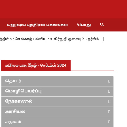
மனுஷ்ய புத்திரன் பக்கங்கள்
பொது
செங்காற் பல்லியும் உகிர்நுதி ஓசையும். - நர்சிம்
மேற்கின் மேற்க
உயிர்மை மாத இதழ் - செப்டம்பர் 2024
தொடர்
மொழிபெயர்ப்பு
நேர்காணல்
அரசியல்
சமூகம்