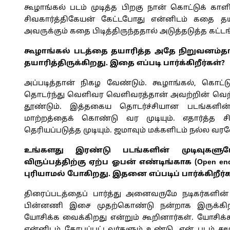
கூழாங்கல் படம் முடித்த பிறகு நான் கொட்டுக் 
சிவகார்த்திகேயன் கேட்டபோது என்னிடம் கதை 
அவருக்கும் கதை பிடித்திருந்ததால் அடுத்தடுத்த கட்ட
கூழாங்கல் படத்தை தயாரித்த அதே நிறுவனம்
தயாரித்திருக்கிறது. இதை எப்படி பார்க்கிறீர்கள்?
அப்படித்தான் நிகழ வேண்டும். கூழாங்கல், கொட்
தொடர்ந்து வெளிவர வெளிவரத்தான் அவற்றின் வெற்ற
தூண்டும். இத்தகைய தொடர்ச்சியான படங்களின
மாற்றத்தைக் கொண்டு வர முடியும். எதார்த்த 
தெரியப்படுத்த முடியும். ஜமாவும் மக்களிடம் நல்ல வ
உங்களது இரண்டு படங்களின் முடிவுகள
விருப்பத்திற்கு ஏற்ப ஓபன் எண்டிங்காக (Open 
புரியாமல் போகிறது. இதனை எப்படிப் பார்க்கிறீர்க
திரைப்படத்தைப் பார்த்து அனைவருமே நடிகர்களின்
பின்னணி இசை முதற்கொண்டு நன்றாக இருக்கிறது
யோசிக்க வைக்கிறது என்றும் கூறினார்கள். யோசிக்
என்னிடம் கோபப்பட்டவர்களும் உண்டு. என் படம் 