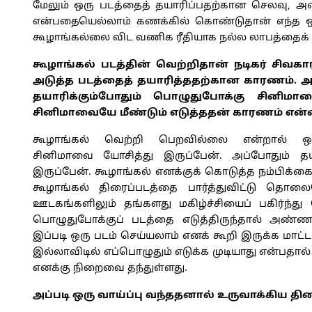
மேலும் ஒரு படத்தைத் தயாரிப்பதற்கான செலவு, அ
என்பதையெல்லாம் கணக்கில் கொண்டுதான் எந்த ஒரு
கூழாங்கல்லை விட வணிக ரீதியாக நல்ல லாபத்தைக் க
கூழாங்கல் படத்தின் வெற்றிதான் நடிகர் சிவக
அடுத்த படத்தைத் தயாரித்ததற்கான காரணம். அவ
தயாரிக்கும்போதும் பொழுதுபோக்கு சினிமாவ
சினிமாவையே மீண்டும் எடுத்ததன் காரணம் என
கூழாங்கல் வெற்றி பெறவில்லை என்றால் 
சினிமாவை யோசித்து இருப்பேன். அப்போதும் தய
இருப்பேன். கூழாங்கல் எனக்குக் கொடுத்த நம்பிக்கை
கூழாங்கல் திரைப்படத்தை பார்த்துவிட்டு தொலைப
ஊடகங்களிலும் தங்களது மகிழ்ச்சியைப் பகிர்ந்
பொழுதுபோக்குப் படத்தை எடுத்திருந்தால் அண்ண
இப்படி ஒரு படம் செய்யலாம் எனக் கூறி இருக்க மாட
இல்லாவிடில் எப்பொழுதும் எடுக்க முடியாது என்பதால் 
எனக்கு நிறைவை தந்துள்ளது.
அப்படி ஒரு வாய்ப்பு வந்ததனால் உருவாக்கிய த