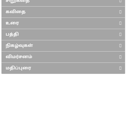
சிறுகதை
கவிதை
உரை
பத்தி
நிகழ்வுகள்
விமர்சனம்
மதிப்புரை