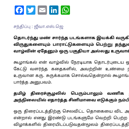
Facebook
Twitter
Email
LinkedIn
WhatsApp
சந்திப்பு : ஜீவா.எஸ்.ஜெ
தொடர்ந்து மண் சார்ந்த படங்களாக இயக்கி வருக
விருதுகளையும் பாராட்டுகளையும் பெற்று தந்
வாழ்வின் ஏதேனும் ஒரு பகுதியா அல்லது உருவா
கூழாங்கல் என் வாழ்வில் நேரடியாக தொடர்புடைய ஒ
கேட்டு வளர்ந்த கதைகளில், அவற்றின் உண்மை
உருவான கரு. சுருக்கமாக சொல்வதென்றால் கூழாங்க
பார்த்த அனுபவம்.
தமிழ் திரைச்சூழலில் பெரும்பாலும் வணிக
அந்நிலையில் எதார்த்த சினிமாவை எடுக்கும் நம்ப
ஒரு திரைப்படத்திற்கு செலவிட்ட தொகையை விட 
என்றால் எனது இரண்டு படங்களுமே வெற்றி பெற்ற 
விழாக்களில் திரையிடப்படுவதன்மூலம் திரைப்படத