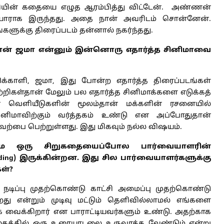
காளியின் கதையை எழுத ஆரம்பித்து விட்டேன். அண்ணன்
தயாராக இருந்தது. அதை நான் அவரிடம் சொன்னேன்.
ங்களுக்கு திரைப்படம் தன்னால் நகர்ந்தது.
தான் ஜமா என்னும் இன்னொரு எதார்த்த சினிமாவை
டுக்காளி, ஜமா, இது போன்ற எதார்த்த திரைப்படங்கள்
ிகள்தான் மேலும் பல எதார்த்த சினிமாக்களை எடுக்கத்
் வெளியீடுகளின் மூலம்தான் மக்களின் ரசனையில்
சினிமாவிற்கும் வர்த்தகம் உண்டு என அப்போதுதான்
ரவேற்பை பெற்றுள்ளது. இது மிகவும் நல்ல விஷயம்.
ுமே ஒரு சிறுகதையைப்போல பார்வையாளரின்
ending) இருக்கின்றன. இது சில பார்வையாளர்களுக்கு
ள்?
 நடிப்பு முதற்கொண்டு காட்சி அமைப்பு முதற்கொண்டு
 என்றும் முடிவு மட்டும் தெளிவில்லாமல் எங்களை
க வைக்கிறார் என பாராட்டியவர்களும் உண்டு. அதற்காக
சமூகத்தில் ஒரு உரையாடலை உருவாக்க வேண்டும் என்று