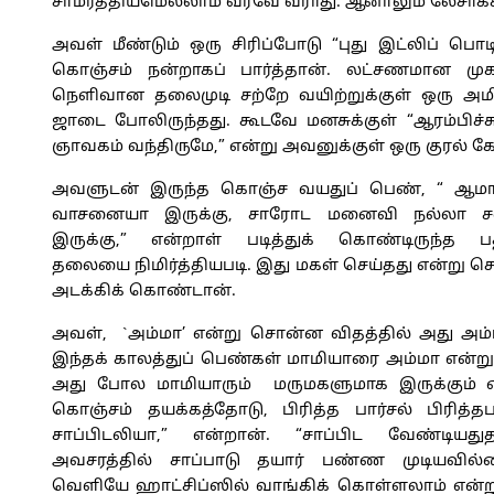
சாமர்த்தியமெல்லாம் வரவே வராது. ஆனாலும் லேசாகச் 
அவள் மீண்டும் ஒரு சிரிப்போடு “புது இட்லிப் 
கொஞ்சம் நன்றாகப் பார்த்தான். லட்சணமான மு
நெளிவான தலைமுடி சற்றே வயிற்றுக்குள் ஒரு அமி
ஜாடை போலிருந்தது. கூடவே மனசுக்குள் “ஆரம்பிச்ச
ஞாவகம் வந்திருமே,” என்று அவனுக்குள் ஒரு குரல் கே
அவளுடன் இருந்த கொஞ்ச வயதுப் பெண், “ ஆமா
வாசனையா இருக்கு, சாரோட மனைவி நல்லா ச
இருக்கு,” என்றாள் படித்துக் கொண்டிருந்த பத்
தலையை நிமிர்த்தியபடி. இது மகள் செய்தது என்று 
அடக்கிக் கொண்டான்.
அவள், `அம்மா’ என்று சொன்ன விதத்தில் அது அம்
இந்தக் காலத்துப் பெண்கள் மாமியாரை அம்மா என்ற
அது போல மாமியாரும் மருமகளுமாக இருக்கும் எ
கொஞ்சம் தயக்கத்தோடு, பிரித்த பார்சல் பிரித்தப
சாப்பிடலியா,” என்றான். “சாப்பிட வேண்டியதுத
அவசரத்தில் சாப்பாடு தயார் பண்ண முடியவில்
வெளியே ஹாட்சிப்ஸில் வாங்கிக் கொள்ளலாம் என்று