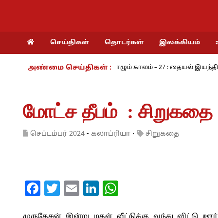
செய்திகள்
தொடர்கள்
இலக்கியம்
அண்மை செய்திகள் :
் - அ.ராமசாமி
நாம் வாழும் காலம் – 27 : தையல் இயந்திரத்தின் கண்ட
மோட்ச தீபம் : சிறுகதை 
செப்டம்பர் 2024
-
கலாப்ரியா
·
சிறுகதை
Facebook
Twitter
Email
LinkedIn
WhatsApp
முருகேசன் இன்று மகள் வீட்டுக்கு வந்து விட்டு ஊர