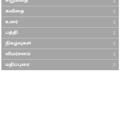
சிறுகதை
கவிதை
உரை
பத்தி
நிகழ்வுகள்
விமர்சனம்
மதிப்புரை