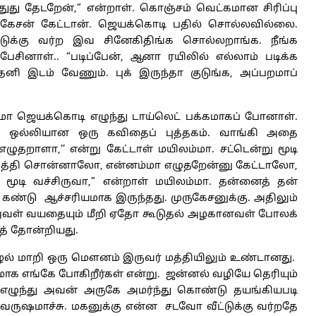
்துது தேடறேன்,” என்றாள். கொஞ்சம் வெட்கமான சிரிப்பு
ருகேசன் கேட்டான். ஜெயக்கொடி பதில் சொல்லவில்லை.
்டுக்கு வர்ற இவ சினேகிதிங்க சொல்லறாங்க. நீங்க
பேசினாள்.. “படிப்பேன், ஆனா ரயிலில் எல்லாம் படிக்க
ே தனி இடம் வேணும். புக் இருந்தா குடுங்க, அப்பறமாப்
ெயக்கொடி எழுந்து டாய்லெட் பக்கமாகப் போனாள்.
ாள். ஒல்லியான ஒரு கவிதைப் புத்தகம். வாங்கி அதை
எழுதறாளா,’’ என்று கேட்டாள் மயிலம்மா. சட்டென்று மூடி
 பத்தி சொன்னாலோ, என்னம்மா எழுதறேன்னு கேட்டாலோ,
 மூடி வச்சிருவா,” என்றாள் மயிலம்மா. தன்னைத் தன்
கண்டு ஆச்சரியமாக இருந்தது. முருகேசனுக்கு. அதிலும்
அவள் வயதையும் மீறி ஏதோ கூடுதல் அழகானவள் போலக்
த் தோன்றியது.
் மாறி ஒரு மௌனம் இருவர் மத்தியிலும் உண்டானது.
ாக எங்கே போகிறீர்கள் என்று. ஜன்னல் வழியே தெரியும்
க எழுந்து அவன் அருகே அமர்ந்து கொண்டு தயங்கியபடி
ு வருஷமாச்சு. மகனுக்கு என்ன சடவோ வீட்டுக்கு வர்றதே