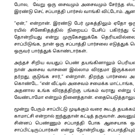
போல, வேறு ஒரு சைவமும் அசைவமும் சேர்ந்த ஸ்டா
இரண்டு செட் சப்பாத்தி பார்சல் வாங்கி விட்டோம். ஆனா
“ஏன்,” என்றான். இரண்டு பேர் முகத்திலும் ஏதோ 
ரயில் சினேகிதத்தில் நிறையப் பேசிப் பகிர்ந்து
தோன்றியது என்று முருகேசனுக்கே தெரியவில்லை
சாப்பிடுங்க, நான் ஒரு சப்பாத்தி பார்சலை எடுத்துக
ஒருவர் பார்த்துக் கொண்டார்கள்.
அந்தச் சிறிய வயதுப் பெண் தயங்கினாலும் பெரியவள
நான் அசைவ வாசனை இல்லாம விரதமா இருக்கலாம்ன
தர்றது, குடுங்க சார்,” என்றாள். திறந்த பார்சலை 
கொண்டே. “என் வீட்டில் அசைவம் சமைக்க மாட்டாங்க,
அதனால உங்க விரதத்திற்கு பங்கம் வராது என்று
வேண்டாமோ என்றும் நினைத்தான். எதையெடுத்தாலும் 
மூன்று பேரும் சாப்பிட்டு முடிக்கும் வரை கூடத் தயக்
காமாட்சி என்றால் ஐந்துதான் கட்டித் தருவாள். அவனும
சின்னப் பெண்ணும் சப்பாத்தி போக ஆசையாக ஒரு
சாப்பிட்டிருப்பார்கள் என்று தோன்றியது. சப்பாத்த