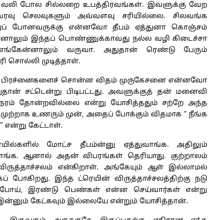
ு வலி போல சில்லறை உபத்திரவங்கள். இவளுக்கு வேற
வு செலவுகளும் அவ்வளவு சரியில்லை. சிலவங்க
துப் போனவருக்கு என்னவோ தீபம் ஏத்துனா கொஞ்சம்
்னாலும் இந்தப் பொண்ணுக்காவது நல்ல வழி கிடைச்சா
 எங்கேன்னாலும் வருவா. அதுதான் ரெண்டு பேரும்
ரி சொல்லி முடித்தாள்.
் பிரச்னைகளைச் சொன்ன விதம் முருகேசனை என்னவோ
தான் சட்டென்று பிடிபட்டது. அவளுக்குத் தன் மனைவி
நேரம் தோன்றவில்லை என்று யோசித்ததும் சற்றே அந்த
ற்றாக உணரும் முன், அதைப் போக்கும் விதமாக “ நீங்க
” என்று கேட்டாள்.
ோயில்களில் மோட்ச தீபம்ன்னு ஏத்துவாங்க. அதிலும்
ாங்க. ஆனால் அதன் விபரங்கள் தெரியாது. குற்றாலம்
ுத்தாச்சலம் என்கிறாள். அங்கேயும் ஆள் இல்லாமல்
 போகிறது. இந்த ட்ரெயின் விருத்தாச்சலத்திற்கு நடு
டில் போய், இரண்டு பெண்கள் என்ன செய்வார்கள் என்று
ன்னும் கேட்கவும் இல்லையே என்றும் யோசித்தான்.