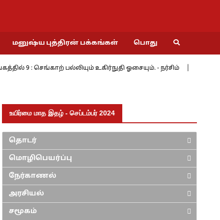
மனுஷ்ய புத்திரன் பக்கங்கள்
பொது
ெங்காற் பல்லியும் உகிர்நுதி ஓசையும். - நர்சிம்
மேற்கின் மேற்கே
உயிர்மை மாத இதழ் - செப்டம்பர் 2024
தொடர்
மொழிபெயர்ப்பு
நேர்காணல்
அரசியல்
சமூகம்