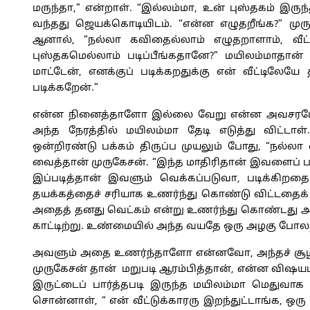
மருந்தா,” என்றாள். “இல்லம்மா, உன் புஸ்தகம் இருந
வந்தது ஜெயக்கொடியிடம். “என்ன எழுதறீங்க?” மு
ஆனால், “நல்லா கவிதைல்லாம் எழுதறாளாம், வீட
புஸ்தகமெல்லாம் படிப்பீங்கதானே?” மயிலம்மாதான் 
மாட்டேன், எனக்குப் படிக்கறதுக்கு என் வீட்டிலேய
படிக்கறேன்.”
என்ன நினைத்தாளோ இல்லை வேறு என்ன அவசரமோ ஜ
அந்த நேரத்தில் மயிலம்மா தேடி எடுத்து விட்ட
ஒன்றிரண்டு பக்கம் திருப்ப முயலும் போது, “நல்லா 
வைத்தான் முருகேசன். “இந்த மாதிரிதான் இவளைப்
இப்படித்தான் இவளும் வெக்கப்படுவா, படிக்கிறதை
தயக்கத்தைச் சரியாக உணர்ந்து கொண்டு விட்டதைக் 
அதைத் தனது வெட்கம் என்று உணர்ந்து கொண்டது 
காட்டிற்று. உண்மையில் அந்த வயதே ஒரு அழகு போல
அவளும் அதை உணர்ந்தாளோ என்னவோ, அந்தச் சூழல
முருகேசன் தான் மறுபடி ஆரம்பித்தான், என்ன விஷயம
இருட்டைப் பார்த்தபடி இருந்த மயிலம்மா மெதுவா
சொன்னாள், “ என் வீட்டுக்காரரு இறந்துட்டாங்க, ஒர