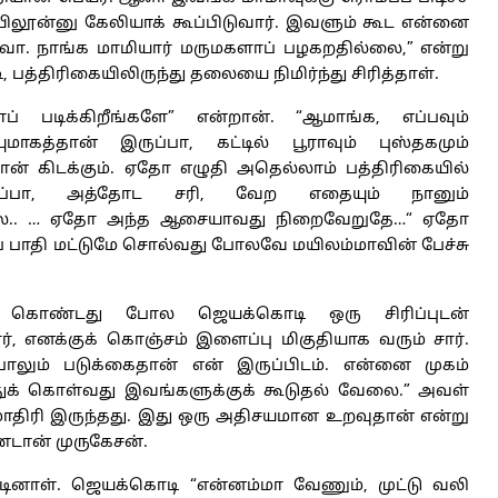
 மயிலூன்னு கேலியாக் கூப்பிடுவார். இவளும் கூட என்னை
ுவா. நாங்க மாமியார் மருமகளாப் பழகறதில்லை,” என்று
்திரிகையிலிருந்து தலையை நிமிர்ந்து சிரித்தாள்.
் படிக்கிறீங்களே” என்றான். “ஆமாங்க, எப்பவும்
ுமாகத்தான் இருப்பா, கட்டில் பூராவும் புஸ்தகமும்
தான் கிடக்கும். ஏதோ எழுதி அதெல்லாம் பத்திரிகையில்
ிப்பா, அத்தோட சரி, வேற எதையும் நானும்
லை.. … ஏதோ அந்த ஆசையாவது நிறைவேறுதே…“ ஏதோ
 பாதி மட்டுமே சொல்வது போலவே மயிலம்மாவின் பேச்சு
து கொண்டது போல ஜெயக்கொடி ஒரு சிரிப்புடன்
ார், எனக்குக் கொஞ்சம் இளைப்பு மிகுதியாக வரும் சார்.
லும் படுக்கைதான் என் இருப்பிடம். என்னை முகம்
க் கொள்வது இவங்களுக்குக் கூடுதல் வேலை.” அவள்
ற மாதிரி இருந்தது. இது ஒரு அதிசயமான உறவுதான் என்று
டான் முருகேசன்.
ினாள். ஜெயக்கொடி “என்னம்மா வேணும், முட்டு வலி