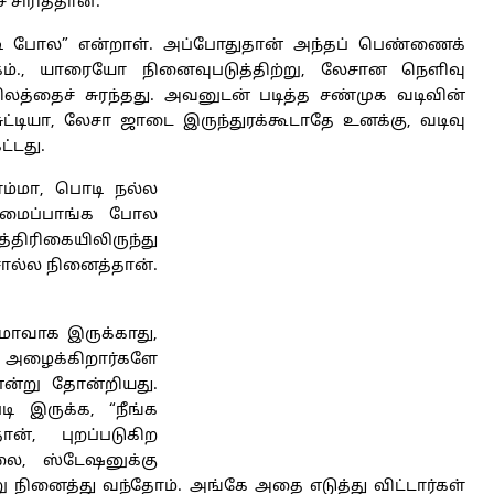
சிரித்தான்.
பொடி போல” என்றாள். அப்போதுதான் அந்தப் பெண்ணைக்
கம்., யாரையோ நினைவுபடுத்திற்று, லேசான நெளிவு
லத்தைச் சுரந்தது. அவனுடன் படித்த சண்முக வடிவின்
ுட்டியா, லேசா ஜாடை இருந்துரக்கூடாதே உனக்கு, வடிவு
ட்டது.
ம்மா, பொடி நல்ல
மைப்பாங்க போல
திரிகையிலிருந்து
சொல்ல நினைத்தான்.
மாவாக இருக்காது,
ு அழைக்கிறார்களே
ன்று தோன்றியது.
டி இருக்க, “நீங்க
ான், புறப்படுகிற
லை, ஸ்டேஷனுக்கு
 நினைத்து வந்தோம். அங்கே அதை எடுத்து விட்டார்கள்