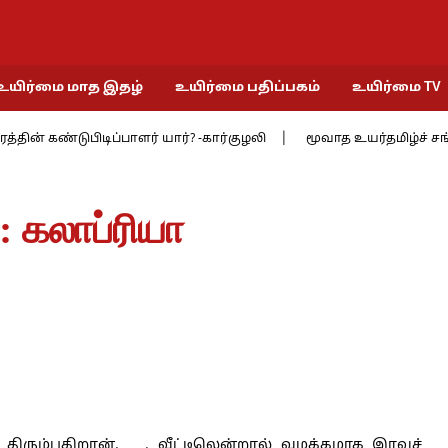
உயிர்மை மாத இதழ்
உயிர்மை பதிப்பகம்
உயிர்மை TV
ுபிடிப்பாளர் யார்? -கார்குழலி
மூவாத உயர்தமிழ்ச் சங்கத்தில் 9 : ச
: கலாப்ரியா
் திரும்புகிறான். . வீட்டிலென்றால் வழக்கமாக இரவுச்