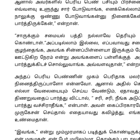
ஆனால் அவர்களில் பெரிய பெண் பசியும் பிரச்னையும
எவ்வளவு உளுந்து சார் போடுவாங்க, எனக்கெல்லாம
நாலுக்கு ஒண்ணு போடுவாங்கன்னு நினைக்க
பார்த்திருக்கேன்,” என்றான்.
“சாருக்கும் சமையல் பத்தி நல்லாவே தெரியும்
கொண்டாள்.“அப்படில்லாம் இல்லை, எப்பவாவது சமைய
குழந்தைங்க, அவங்க சின்னப்பிள்ளையா இருக்கும் போ
ஊட்டுகிற நேரம் என்று அவங்களைப் பள்ளிக்குத் 
பார்த்துக்கிடச் சொல்லுவாங்க. அவ்வளவுதான்,” என்ற
அந்தப் பெரிய பெண்ணின் முகம் பெரிதாக ம
நினைத்திருப்பாளோ என்னவோ. ஆனால் அதில் கொ
எல்லா வேலையையும் செய்ய வேண்டும், ஏதாவத
திணறுவதைப் பார்த்து விட்டால், “ சரி, சரி, நீங்க 
பார்த்து வச்சிராதீங்க,“ என்பாள். அவள் கைப்பிர
முருகேசன் செய்தால் எதையாவது கவிழ்த்து, எங
உண்மைதான்.
“இவங்க,” என்று மும்முரமாகப் படித்துக் கொண்டிர
என் மருமகள், என் பேர் மயிலம்மா. கொஞ்சம் பாடாவ