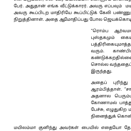
பேர். அதுதான் எங்க வீட்டுக்காரர். அவரு எப்பவும்
அவரு கூப்பிடற மாதிரியே கூப்பிட்டுக் கேலி பண்ண
நிறுத்தினாள். அதை ஆமோதிப்பது போல ஜெயக்கொடி, பத
“ரொம்ப ஆர்வமாப
புஸ்தகமும் கைய
பத்திரிகையுமாத்
வரும். காண்ப
கண்டுக்கறதில்
சொல்ல வந்ததைப்
இருந்தது.
அதைப் புரிந்
ஆரம்பித்தாள். “ச
அதனால பெரும்பா
கோணாமல் பாத்து
பேச்சு, எழுதுகி
நினைத்துக் கொண்
மயிலம்மா குனிந்து அவர்கள் பையில் எதையோ தேட