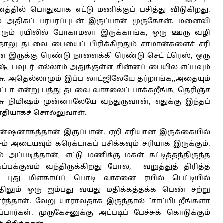
ணத்தில் பொதுவாக எட்டு மணிக்குப் பசித்து விடுகிறது.
ே அதிகப் பரபரப்புடன் இருப்பான் முருகேசன். மனைவி
ாரும் ரயிலில் போகாமலா இருக்காங்க, ஒரு ஊரு வழி
நாலு தடவை பையைப் பிரிக்கிறதும் சாமான்களைச் சரி
்ன இருக்கு ரெண்டு நாளைக்கி ரெண்டு செட் ட்ரெஸ், ஒரு
ரஷ், பவுடர் எல்லாம் அதுக்குள்ள சின்னப் பையில எப்பவும்
்சு. அதெல்லாமும் இப்ப லாட்ஜிலேயே தர்றாங்க,,அதையும்
ுட்டா என்று பத்து தடவை வாசலைப் பாக்கறீங்க, தெரிஞ்ச
நிமிஷம் முன்னாலேயே வந்துருவான், எதுக்கு இந்தப்
 பாதியாகச் சொல்லுவாள்.
ன்ஷனாகத்தான் இருப்பான். ஏறி சரியான இருக்கையில்
சம் அடையவும் கரெக்டாகப் பசிக்கவும் சரியாக இருக்கும்.
 அப்படித்தான், எட்டு மணிக்கு மகள் கட்டித்தந்திருந்த
ப்பக்குவம் வந்திருக்கிறது போல, வறுத்துத் திரித்த
மாக புது மிளகாய்ப் பொடி வாசனை ரயில் பெட்டியில்
ிலும் ஒரு ஐம்பது வயது மதிக்கத்தக்க பெண் சற்று
்த்தாள். வேறு யாராவதாக இருந்தால் “சாப்பிடறீங்களா
பார்கள். முருகேசனுக்கு அப்படிப் பேச்சுக் கொடுக்கும்