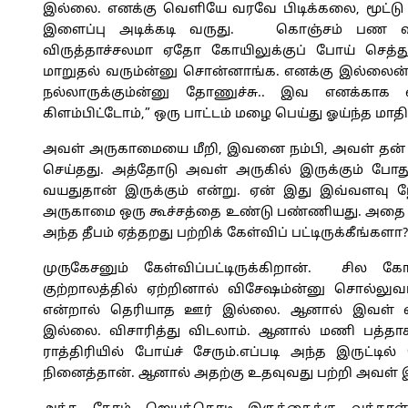
இல்லை. எனக்கு வெளியே வரவே பிடிக்கலை, மூட்ட
இளைப்பு அடிக்கடி வருது. கொஞ்சம் பண வர
விருத்தாச்சலமா ஏதோ கோயிலுக்குப் போய் செத்
மாறுதல் வரும்ன்னு சொன்னாங்க. எனக்கு இல்லைன
நல்லாருக்கும்ன்னு தோணுச்சு.. இவ எனக்காக
கிளம்பிட்டோம்,” ஒரு பாட்டம் மழை பெய்து ஓய்ந்த மாதி
அவள் அருகாமையை மீறி, இவனை நம்பி, அவள் தன
செய்தது. அத்தோடு அவள் அருகில் இருக்கும் போது
வயதுதான் இருக்கும் என்று. ஏன் இது இவ்வளவு 
அருகாமை ஒரு கூச்சத்தை உண்டு பண்ணியது. அதை மு
அந்த தீபம் ஏத்தறது பற்றிக் கேள்விப் பட்டிருக்கீங்களா?
முருகேசனும் கேள்விப்பட்டிருக்கிறான். சில க
குற்றாலத்தில் ஏற்றினால் விசேஷம்ன்னு சொல்லுவ
என்றால் தெரியாத ஊர் இல்லை. ஆனால் இவள் விர
இல்லை. விசாரித்து விடலாம். ஆனால் மணி பத்தாகப்
ராத்திரியில் போய்ச் சேரும்.எப்படி அந்த இருட்
நினைத்தான். ஆனால் அதற்கு உதவுவது பற்றி அவள் இ