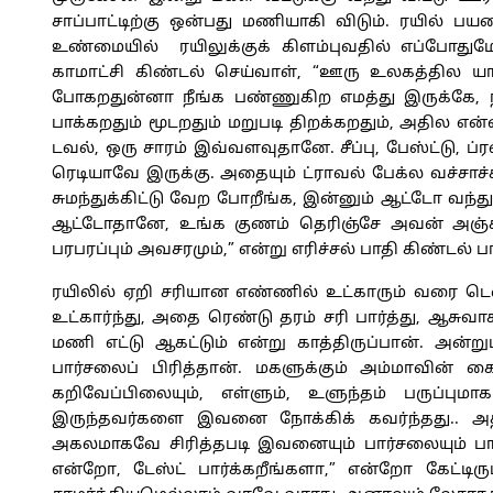
சாப்பாட்டிற்கு ஒன்பது மணியாகி விடும். ரயில் பய
உண்மையில் ரயிலுக்குக் கிளம்புவதில் எப்போதும
காமாட்சி கிண்டல் செய்வாள், “ஊரு உலகத்தில ய
போகறதுன்னா நீங்க பண்ணுகிற எமத்து இருக்கே, 
பாக்கறதும் மூடறதும் மறுபடி திறக்கறதும், அதில என
டவல், ஒரு சாரம் இவ்வளவுதானே. சீப்பு, பேஸ்ட்டு, ப்
ரெடியாவே இருக்கு. அதையும் ட்ராவல் பேக்ல வச்சாச
சுமந்துக்கிட்டு வேற போறீங்க, இன்னும் ஆட்டோ வந்த
ஆட்டோதானே, உங்க குணம் தெரிஞ்சே அவன் அஞ்சு 
பரபரப்பும் அவசரமும்,” என்று எரிச்சல் பாதி கிண்டல்
ரயிலில் ஏறி சரியான எண்ணில் உட்காரும் வரை டெ
உட்கார்ந்து, அதை ரெண்டு தரம் சரி பார்த்து, ஆசுவா
மணி எட்டு ஆகட்டும் என்று காத்திருப்பான். அன்றும்
பார்சலைப் பிரித்தான். மகளுக்கும் அம்மாவின் கை
கறிவேப்பிலையும், எள்ளும், உளுந்தம் பருப்பு
இருந்தவர்களை இவனை நோக்கிக் கவர்ந்தது.. அத
அகலமாகவே சிரித்தபடி இவனையும் பார்சலையும் பார
என்றோ, டேஸ்ட் பார்க்கறீங்களா,” என்றோ கேட்டிருப்