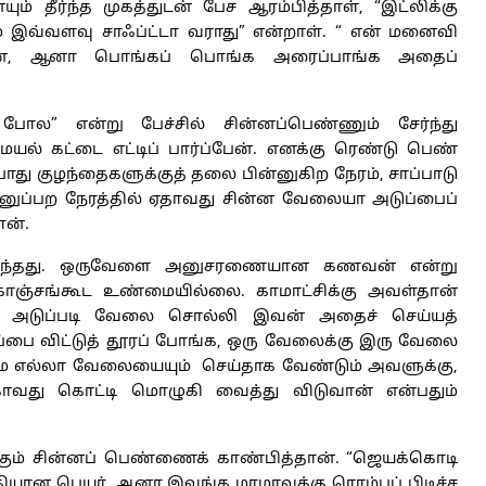
் தீர்ந்த முகத்துடன் பேச ஆரம்பித்தாள், “இட்லிக்கு
் இவ்வளவு சாஃப்ட்டா வராது” என்றாள். “ என் மனைவி
ேன், ஆனா பொங்கப் பொங்க அரைப்பாங்க அதைப்
 போல” என்று பேச்சில் சின்னப்பெண்ணும் சேர்ந்து
ல் கட்டை எட்டிப் பார்ப்பேன். எனக்கு ரெண்டு பெண்
து குழந்தைகளுக்குத் தலை பின்னுகிற நேரம், சாப்பாடு
அனுப்பற நேரத்தில் ஏதாவது சின்ன வேலையா அடுப்பைப்
ான்.
லர்ந்தது. ஒருவேளை அனுசரணையான கணவன் என்று
ஞ்சங்கூட உண்மையில்லை. காமாட்சிக்கு அவள்தான்
ு அடுப்படி வேலை சொல்லி இவன் அதைச் செய்யத்
அடுப்பை விட்டுத் தூரப் போங்க, ஒரு வேலைக்கு இரு வேலை
காரமே எல்லா வேலையையும் செய்தாக வேண்டும் அவளுக்கு,
்காவது கொட்டி மொழுகி வைத்து விடுவான் என்பதும்
ுக்கும் சின்னப் பெண்ணைக் காண்பித்தான். “ஜெயக்கொடி
தியான பெயர். ஆனா இவங்க மாமாவுக்கு ரொம்பப் பிடிச்ச