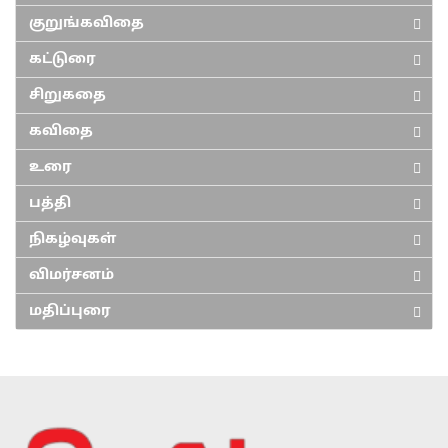
குறுங்கவிதை
கட்டுரை
சிறுகதை
கவிதை
உரை
பத்தி
நிகழ்வுகள்
விமர்சனம்
மதிப்புரை