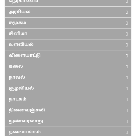
நேர்காணல்
அரசியல்
சமூகம்
சினிமா
உளவியல்
விளையாட்டு
கலை
நாவல்
சூழலியல்
நாடகம்
நினைவஞ்சலி
நுண்வரலாறு
தலையங்கம்