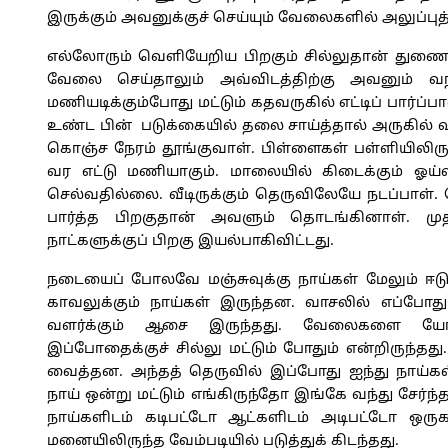
இருக்கும் அவனுக்குச் செய்யும் வேலைகளில் அலுப்ப
எல்லோரும் வெளியேறிய பிறகும் சில்லுதான் துணை. 
வேலை செய்தாலும் அவ்விடத்திற்கு அவனும் வந்த
மணியடிக்கும்போது மட்டும் கதவருகில் எட்டிப் பார
உண்ட பின் படுக்கையில் தலை சாய்த்தால் அருகில் 
கொஞ்ச நேரம் தூங்குவாள். பிள்ளைகள் பள்ளியிலிருந
வர எட்டு மணியாகும். மாலையில் கிடைக்கும் ஓய்வ
செல்வதில்லை. வீடிருக்கும் தெருவிலேயே நடப்பாள். 
பார்த்த பிறகுதான் அவளும் தொடங்கினாள். முதல
நாட்களுக்குப் பிறகு இயல்பாகிவிட்டது.
நடையைப் போலவே மஞ்சுவுக்கு நாய்கள் மேலும் ஈடுபாடு
காவலுக்கும் நாய்கள் இருந்தன. வாசலில் எப்போதும
வளர்க்கும் ஆசை இருந்தது. வேலைகளை யோசித
இப்போதைக்குச் சில்லு மட்டும் போதும் என்றிருந்தத
வைத்தன. அந்தத் தெருவில் இப்போது ஐந்து நாய்க
நாய் ஒன்று மட்டும் எங்கிருந்தோ இங்கே வந்து சேர்ந
நாய்களிடம் கடிபட்டோ ஆட்களிடம் அடிபட்டோ ஒருக
மனையிலிருந்த வேம்படியில் படுத்துக் கிடந்தது.