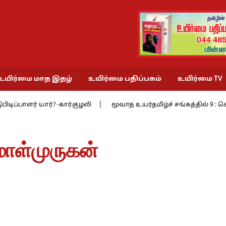
உயிர்மை மாத இதழ்
உயிர்மை பதிப்பகம்
உயிர்மை TV
யார்? -கார்குழலி
மூவாத உயர்தமிழ்ச் சங்கத்தில் 9 : செங்காற் பல்லி
மாள்முருகன்