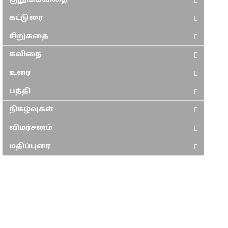
கட்டுரை
சிறுகதை
கவிதை
உரை
பத்தி
நிகழ்வுகள்
விமர்சனம்
மதிப்புரை