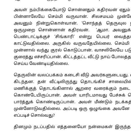
அவள் நம்பிக்கையோடு சொன்னதும் கதிரவன் ஏதும
பின்னாலேயே செம்மி வருவான். சிலசமயம் முன்ன
அவனும் நின்றுகொள்வான். ‘சொந்தத் தெருவுல நடக
ஒருமுறை சொன்னான் கதிரவன். ‘ஆமா. அவனுக்கு
பெண்டாட்டிக்குச் ‘சிங்காரி’ என்று பெயர் வைத
காட்டுவதில்லை. அருகில் வருவதேயில்லை. செம்மி அ
முன்னால் வந்து குரல் கொடுப்பான். வாசலிலேயே படுத
குரைத்து எச்சரிப்பான். கிட்டத்தட்ட வீட்டு நாய் போ
செய்ய வேண்டியதில்லை.
தெருவின் வலப்பக்கம் கடைசி வீடு அவர்களுடையது. எ
கிடந்தன. தன் வீட்டிலிருந்து தொடங்கிச் சாலைய
மணிக்குத் தொடங்கினால் ஆறரை வரைக்கும் நடை த
கொண்டேயிருப்பான். அவள் யாரிடமாவது பேச்சுக்
பார்த்துக் கொண்டிருப்பான். அவள் மீண்டும் நடக்
முன்னோடுவதில்லை. அப்படி ஒரு ஒழுங்கை அவனே வ
எப்படிச் சொல்வது?
தினமும் நடப்பதில் எத்தனையோ நன்மைகள் இருந்தன.