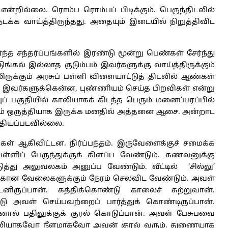
 என்றில்லை. ரொம்ப ரொம்பப் பிடிக்கும். பெருந்திடலில்
நடக்க வாய்த்திருந்தது. அதையும் இடையில் நிறுத்திவிட
ந்த சந்தர்ப்பங்களில் இரண்டு மூன்று பெண்கள் சேர்ந்து
டுங்கல் இல்லாத குடும்பம் இவர்களுக்கு வாய்த்திருக்கும்
லிருக்கும் அரசுப் பள்ளி விளையாட்டுத் திடலில் ஆண்கள்
ள். இவர்களுக்கென்ன, புண்ணியம் செய்த பிறவிகள் என்று
புப் பகுதியில் காலியாகக் கிடந்த பெரும் மனைப்பரப்பில்
ானும் ஒருத்தியாக இருக்க மனதில் அத்தனை ஆசை. அன்றாட
தியப்படவில்லை.
கள் ஆகிவிட்டன. நிர்ப்பந்தம். இருவேளைக்குச் சமைக்க
ள்ளிப் பேருந்துக்குக் கிளப்ப வேண்டும். கணவனுக்கு
ுத்து அலுவலகம் அனுப்ப வேண்டும். வீட்டில் ‘சில்லு’
ற்கான வேலைகளுக்கும் நேரம் செலவிட வேண்டும். அவள்
ருப்பான். கத்திக்கொண்டு காலைச் சுற்றுவான்.
அவள் செய்பவற்றைப் பார்த்துக் கொண்டிருப்பான்.
னால் பதிலுக்குக் குரல் கொடுப்பான். அவள் பேசுபவை
ற்றொலியாகவோ நீளமாகவோ அவன் குரல் வரும். துணையாக