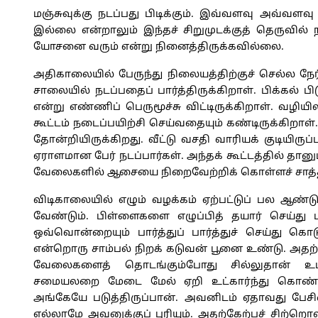
மஞ்சுவுக்கு நடப்பது பிடிக்கும். இவ்வளவு அவ்வளவு
இல்லை என்றாலும் இந்தச் சிறுமுடக்குத் தெருவில் 
யோசனை வரும் என்று நினைத்திருக்கவில்லை.
அதிகாலையில் பேருந்து நிலையத்திற்குச் செல்ல நேர்
சாலையில் நடப்பதைப் பார்த்திருக்கிறாள். பிக்கல் பி
என்று எண்ணிப் பெருமூச்சு விட்டிருக்கிறாள். வழியி
கூட்டம் நடைப்பயிற்சி செய்வதையும் கண்டிருக்கிறா
தோன்றியிருக்கிறது. வீட்டு வசதி வாரியக் குடியிருப்
ஏராளமான பேர் நடப்பார்கள். அந்தக் கூட்டத்தில் த
வேலைகளில் ஆசையை நிறைவேற்றிக் கொள்ளச் சாத்
விடிகாலையில் எழும் வழக்கம் ஏற்பட்டுப் பல ஆண்டு
வேண்டும். பிள்ளைகளை எழுப்பித் தயார் செய்து ப
ஒவ்வொன்றையும் பார்த்துப் பார்த்துச் செய்து கொட
என்றொரு சாம்பல் நிறக் கடுவன் பூனை உண்டு. அத
வேலைகளைத் தொடங்கும்போது சில்லுதான் உடனி
சமையலறை மேடை மேல் ஏறி உட்கார்ந்து கொண்டு 
அங்கேயே படுத்திருப்பான். அவனிடம் ஏதாவது பேசி
எல்லாமே அவனுக்குப் புரியும். அதற்கேற்பச் சி