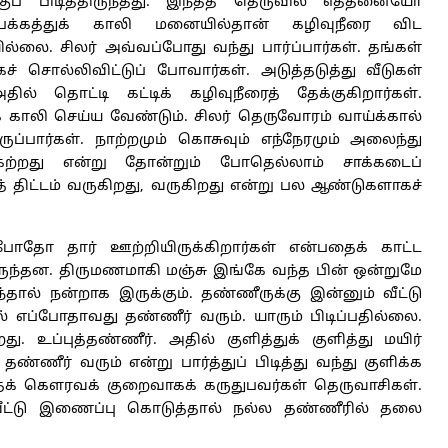
் பிடித்திருந்தது. இந்தத் தெருவில் எத்தனையோ
க்கத்துக் காலி மனையில்தான் கழிவுநீரை விட
்லை. சிலர் அவ்வப்போது வந்து பார்ப்பார்கள். தங்கள்
் சொல்லிவிட்டுப் போவார்கள். அடுத்தடுத்து வீடுகள்
ல் தொட்டி கட்டிக் கழிவுநீரைத் தேக்குகிறார்கள்.
் காலி செய்ய வேண்டும். சிலர் தெருவோரம் வாய்க்கால்
ிருப்பார்கள். நாற்றமும் கொசுவும் எந்நேரமும் அலைந்து
்கற்றது என்று தோன்றும் போதெல்லாம் சாக்கடைப்
த் திட்டம் வருகிறது, வருகிறது என்று பல ஆண்டுகளாகச்
போதோ தார் ஊற்றியிருக்கிறார்கள் என்பதைக் காட்ட
ிருந்தன. திருமணமாகி மஞ்சு இங்கே வந்த பின் ஒன்றுமே
்தால் நன்றாக இருக்கும். தண்ணீருக்கு இன்னும் வீட்டு
 எப்போதாவது தண்ணீர் வரும். யாரும் பிடிப்பதில்லை.
. உப்புத்தண்ணீர். அதில் குளித்துக் குளித்து மயிர்
்ணீர் வரும் என்று பார்த்துப் பிடித்து வந்து குளிக்க
பதைக் கௌரவக் குறைவாகக் கருதுபவர்கள் தெருவாசிகள்.
 வீட்டு இணைப்பு கொடுத்தால் நல்ல தண்ணீரில் தலை