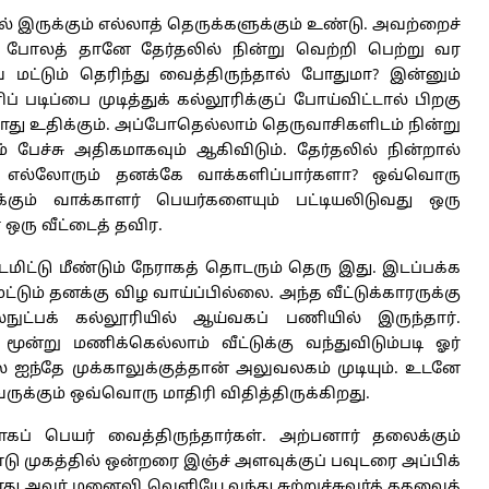
ல் இருக்கும் எல்லாத் தெருக்களுக்கும் உண்டு. அவற்றைச்
 போலத் தானே தேர்தலில் நின்று வெற்றி பெற்று வர
மட்டும் தெரிந்து வைத்திருந்தால் போதுமா? இன்னும்
 படிப்பை முடித்துக் கல்லூரிக்குப் போய்விட்டால் பிறகு
து உதிக்கும். அப்போதெல்லாம் தெருவாசிகளிடம் நின்று
 பேச்சு அதிகமாகவும் ஆகிவிடும். தேர்தலில் நின்றால்
ும் எல்லோரும் தனக்கே வாக்களிப்பார்களா? ஒவ்வொரு
்கும் வாக்காளர் பெயர்களையும் பட்டியலிடுவது ஒரு
ஒரு வீட்டைத் தவிர.
ிட்டு மீண்டும் நேராகத் தொடரும் தெரு இது. இடப்பக்க
்டும் தனக்கு விழ வாய்ப்பில்லை. அந்த வீட்டுக்காரருக்கு
்நுட்பக் கல்லூரியில் ஆய்வகப் பணியில் இருந்தார்.
று மணிக்கெல்லாம் வீட்டுக்கு வந்துவிடும்படி ஓர்
 ஐந்தே முக்காலுக்குத்தான் அலுவலகம் முடியும். உடனே
க்கும் ஒவ்வொரு மாதிரி விதித்திருக்கிறது.
ளாகப் பெயர் வைத்திருந்தார்கள். அற்பனார் தலைக்கும்
ு முகத்தில் ஒன்றரை இஞ்ச் அளவுக்குப் பவுடரை அப்பிக்
ு அவர் மனைவி வெளியே வந்து சுற்றுச்சுவர்க் கதவைத்