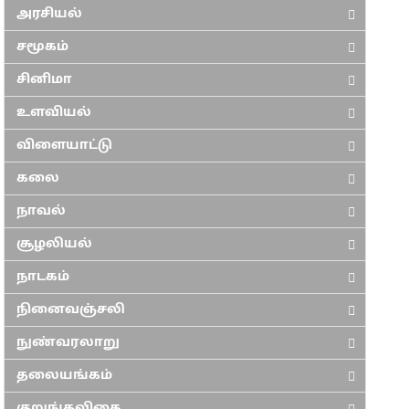
அரசியல்
சமூகம்
சினிமா
உளவியல்
விளையாட்டு
கலை
நாவல்
சூழலியல்
நாடகம்
நினைவஞ்சலி
நுண்வரலாறு
தலையங்கம்
குறுங்கவிதை