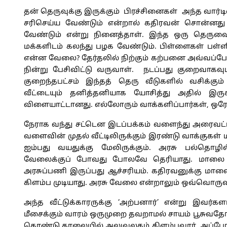
தன் தெருவுக்கு இருக்கும் பிரச்சினைகள் அந்த வார்டி
சரிசெய்ய வேண்டும் என்றால் கதிரவன் சொன்னது
வேண்டும் என்று நினைத்தாள். இந்த ஒரு தெருவை 
மக்களிடம் கலந்து பழக வேண்டும். பிள்ளைகள் பள்ளிப்
என்ன வேலை? தேர்தலில் நிற்கும் கற்பனை அவ்வப்போ
நின்று பேசிவிட்டு வருவாள். நடப்பது குறைவாகவும்
குறைந்தபட்சம் இந்தத் தெரு வீடுகளில் வசிக்க
வீட்டையும் தனித்தனியாக யோசித்து அதில் இருக
விளையாட்டானது. எல்லோரும் வாக்களிப்பார்கள், ஒரே 
நேராக வந்து சட்டென இடப்பக்கம் வளைந்து அரைவட்டம
வளைவின் முதல் வீட்டிலிருக்கும் இரண்டு வாக்குகள் மட
ஐம்பது வயதுக்கு மேலிருக்கும். அரசு பல்தொழில
வேலைக்குப் போவது போலவே தெரியாது. மாலை மூன்
அரசுப்பணி இருப்பது ஆச்சரியம். கதிரவனுக்கு மாலை
கிளம்ப முடியாது. அரசு வேலை என்றாலும் ஒவ்வொருவரு
அந்த வீட்டுக்காரருக்கு ‘அற்பனார்’ என்று இவர்க
மீசைக்கும் வாரம் ஒருமுறை தவறாமல் சாயம் பூசுவதோட
கொண்டு காலையில் அலுவலகம் கிளம்புவார். அப்போத