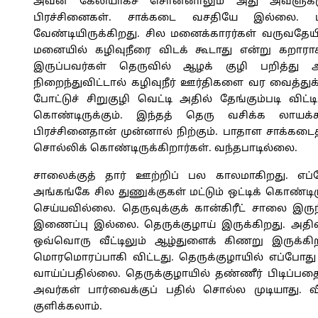
அவன் கேலியாகச் சொன்னாலும் அது அவளுக்குப
பிரச்சினைகள். சாக்கடை வசதியே இல்லை. ப
வேண்டியிருக்கிறது. சில மனைக்காரர்கள் வருவதேயில
மனையில் கழிவுநீரை விடக் கூடாது என்று கறாராகச
இருப்பவர்கள் தெருவில் ஆழக் குழி பறித்து அதி
நிறைந்துவிட்டால் கழிவுநீர் ஊர்திகளை வர வைத்துக
போட்டுச் சிறுகுழி வெட்டி அதில் தேங்கும்படி விட்ட
கொண்டிருக்கும். இந்தத் தெரு வசிக்க லாயக
பிரச்சினைதான் முன்னால் நிற்கும். பாதாள சாக்கடை
சொல்லிக் கொண்டிருக்கிறார்கள். வந்தபாடில்லை.
சாலைக்குத் தார் ஊற்றிப் பல காலமாகிறது. எப்
அங்கங்கே சில துணுக்குகள் மட்டும் ஒட்டிக் கொண்ட
செய்யவில்லை. தெருவுக்குக் கான்கிரீட் சாலை இருந
இணைப்பு இல்லை. தெருக்குழாய் இருக்கிறது. அதில்
ஒவ்வொரு வீட்டிலும் ஆழ்துளைக் கிணறு இருக்கிறது
மொரமொரப்பாகி விட்டது. தெருக்குழாயில் எப்போது தண
வாய்ப்பதில்லை. தெருக்குழாயில் தண்ணீர் பிடிப்
அவர்கள் பார்வைக்குப் பதில் சொல்ல முடியாது.
குளிக்கலாம்.