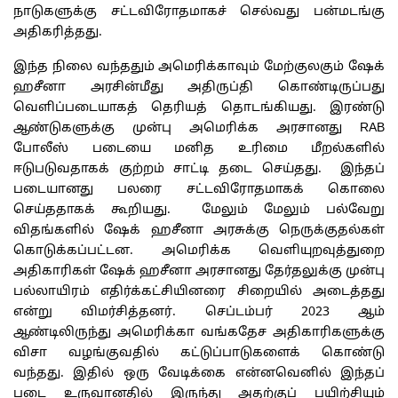
நாடுகளுக்கு சட்டவிரோதமாகச் செல்வது பன்மடங்கு
அதிகரித்தது.
இந்த நிலை வந்ததும் அமெரிக்காவும் மேற்குலகும் ஷேக்
ஹசீனா அரசின்மீது அதிருப்தி கொண்டிருப்பது
வெளிப்படையாகத் தெரியத் தொடங்கியது. இரண்டு
ஆண்டுகளுக்கு முன்பு அமெரிக்க அரசானது RAB
போலீஸ் படையை மனித உரிமை மீறல்களில்
ஈடுபடுவதாகக் குற்றம் சாட்டி தடை செய்தது. இந்தப்
படையானது பலரை சட்டவிரோதமாகக் கொலை
செய்ததாகக் கூறியது. மேலும் மேலும் பல்வேறு
விதங்களில் ஷேக் ஹசீனா அரசுக்கு நெருக்குதல்கள்
கொடுக்கப்பட்டன. அமெரிக்க வெளியுறவுத்துறை
அதிகாரிகள் ஷேக் ஹசீனா அரசானது தேர்தலுக்கு முன்பு
பல்லாயிரம் எதிர்க்கட்சியினரை சிறையில் அடைத்தது
என்று விமர்சித்தனர். செப்டம்பர் 2023 ஆம்
ஆண்டிலிருந்து அமெரிக்கா வங்கதேச அதிகாரிகளுக்கு
விசா வழங்குவதில் கட்டுப்பாடுகளைக் கொண்டு
வந்தது. இதில் ஒரு வேடிக்கை என்னவெனில் இந்தப்
படை உருவானதில் இருந்து அதற்குப் பயிற்சியும்