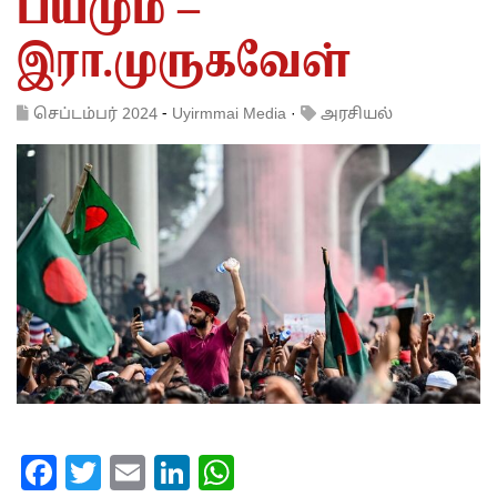
பயமும் –
இரா.முருகவேள்
செப்டம்பர் 2024
-
Uyirmmai Media
·
அரசியல்
Facebook
Twitter
Email
LinkedIn
WhatsApp