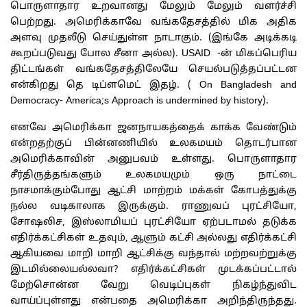
பொருளாதார உறவானது மேலும் மேலும் வளர்ச்சி
பெற்றது. அமெரிக்காவே வங்கதேசத்தில் மிக அதிக
அளவு முதலீடு செய்துள்ள நாடாகும். (இங்கே அடிக்கடி
கூறப்படுவது போல சீனா அல்ல). USAID -ன் மிகப்பெரிய
திட்டங்கள் வங்கதேசத்திலேயே செயல்படுத்தப்பட்டன
என்கிறது தெ டிப்ளமெட் இதழ். ( On Bangladesh and
Democracy- America;s Approach is undermined by history).
எனவே அமெரிக்கா ஜனநாயகத்தைக் காக்க வேண்டும்
என்றதற்குப் பின்னணியில் உலகமயம் தொடர்பான
அமெரிக்காவின் அனுபவம் உள்ளது. பொருளாதார
சீர்திருத்தங்களும் உலகமயமும் ஒரு நாட்டை
நாசமாக்கும்போது ஆட்சி மாற்றம் மக்கள் கோபத்துக்கு
நல்ல வடிகாலாக இருக்கும். ராணுவப் புரட்சியோ,
சோஷலிச, இஸ்லாமியப் புரட்சியோ ஏற்படாமல் தடுக்க
எதிர்க்கட்சிகள் உதவும், ஆளும் கட்சி அல்லது எதிர்க்கட்சி
ஆகியவை மாறி மாறி ஆட்சிக்கு வந்தால் மற்றவற்றுக்கு
இடமில்லையல்லவா? எதிர்க்கட்சிகள் முடக்கப்பட்டால்
மேற்சொன்ன வேறு வெடிப்புகள் நிகழ்ந்துவிட
வாய்ப்புள்ளது என்பதை அமெரிக்கா அறிந்திருந்தது.