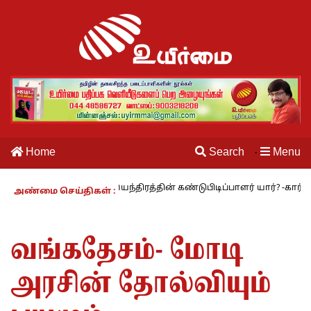
Home
Search
Menu
·
ையல் இயந்திரத்தின் கண்டுபிடிப்பாளர் யார்? -கார்குழலி
மூவாத உயர்
அண்மை செய்திகள் :
வங்கதேசம்- மோடி
அரசின் தோல்வியும்