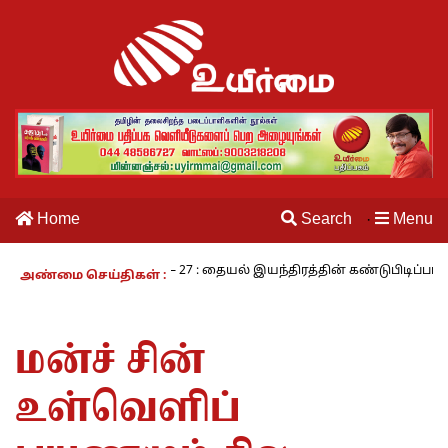
Home
Search
Menu
·
ாலம் – 27 : தையல் இயந்திரத்தின் கண்டுபிடிப்பாளர் யார்? -கார்குழலி
அண்மை செய்திகள் :
மன்ச் சின்
உள்வெளிப்