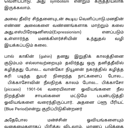
வெளிப்பாடு. அது symbolism என்றும் கருத்தியலாக
இருக்கலாம்.
அவை தீவிர சிந்தனையுடன் கூடிய வெளிப்பாடு.மனதின்
எண்ண அலைகளை வண்ணங்களாக மாற்றும் கலை
அது.எஸ்பிரேஷனிஸம்(Expressionism) எனப்படும்
உள்ளார்ந்த மனக்கிளர்ச்சியின் உந்துதல் வழி
இயக்கப்படும் கலை.
பால் காகின் (gahin) தனது இறுதிக் காலத்தினை
குடும்பம் எல்லாவற்றையும் தவிர்த்து ஒரு தனித்தீவில்
கழித்தது போல… வான்கோ நியூனன் நகரத்தில் கழித்த
கரி படிந்த துயர் நிறைந்த நாட்களைப் போல…
பிக்காசோவின் நீலநிறக் காலம் போல… பிக்காசோ
(piccaso) 1901-04 வரையிலான ஓவியங்களை நீல
நிறத்தின் சாயல்களை மட்டுமே பயன்படுத்தி
ஓவியங்களை வரைந்திருப்பார். அதனை ப்ளூ பீரியட்
(Blue Period)என்று குறிப்பிடுகின்றனர்
அதேபோல மன்ச்சின் ஓவியங்களையும்
வகைமைகளாகப் பிரித்து விடலாம். மரணப் படுக்கை