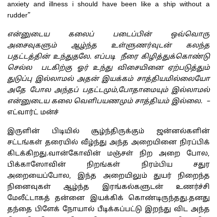
anxiety and illness i should have been like a ship without a
rudder”
என்னுடைய கலைப் படைப்பின் ஒவ்வொரு
அசைவுகளும் ஆழ்ந்த உள்ளுணர்வுடன் கலந்த
பதட்டத்தின் உந்துதலே. எப்படி
நீரை கிழித்துக்கொண்டு
செல்ல
படகிற்கு ஓர் உந்து விசையினை ஏற்படுத்தும்
துடுப்பு இல்லாமல் அதன் இயக்கம் சாத்தியமில்லையோ
அதே போல அந்த
ப்
பதட்டமும்
,
போதாமையும் இல்லாமல்
என்னுடைய கலை வெளிபயணமும் சாத்தியம் இல்லை.
–
எட்வார்ட் மன்ச்
இருளின் பிடியில் சூழ்ந்திருக்கும் ஜன்னல்களின்
சட்டங்கள் தரையில் வீழ்ந்து அந்த அறையினை நிரப்பிக்
கிடக்கிறது.வான்கோவின் மஞ்சள் நிற அறை போல,
பிக்காஸோவின் நிறங்கள் நிரம்பிய சதுர
அறையைப்போல, இந்த அறையிலும் துயர் நிறைந்த
நினைவுகள் ஆழ்ந்த இரங்கல்களுடன் உணர்ச்சி
மேலீட்டாகத் தன்னை இயக்கிக் கொண்டிருந்தது.தனது
தந்தை பிளேக் நோயால் பீடிக்கப்பட்டு இறந்து விட அந்த