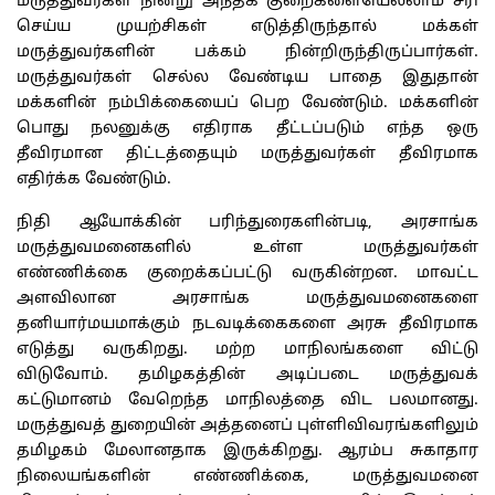
மருத்துவர்கள் நின்று அந்தக் குறைகளையெல்லாம் சரி
செய்ய முயற்சிகள் எடுத்திருந்தால் மக்கள்
மருத்துவர்களின் பக்கம் நின்றிருந்திருப்பார்கள்.
மருத்துவர்கள் செல்ல வேண்டிய பாதை இதுதான்
மக்களின் நம்பிக்கையைப் பெற வேண்டும். மக்களின்
பொது நலனுக்கு எதிராக தீட்டப்படும் எந்த ஒரு
தீவிரமான திட்டத்தையும் மருத்துவர்கள் தீவிரமாக
எதிர்க்க வேண்டும்.
நிதி ஆயோக்கின் பரிந்துரைகளின்படி, அரசாங்க
மருத்துவமனைகளில் உள்ள மருத்துவர்கள்
எண்ணிக்கை குறைக்கப்பட்டு வருகின்றன. மாவட்ட
அளவிலான அரசாங்க மருத்துவமனைகளை
தனியார்மயமாக்கும் நடவடிக்கைகளை அரசு தீவிரமாக
எடுத்து வருகிறது. மற்ற மாநிலங்களை விட்டு
விடுவோம். தமிழகத்தின் அடிப்படை மருத்துவக்
கட்டுமானம் வேறெந்த மாநிலத்தை விட பலமானது.
மருத்துவத் துறையின் அத்தனைப் புள்ளிவிவரங்களிலும்
தமிழகம் மேலானதாக இருக்கிறது. ஆரம்ப சுகாதார
நிலையங்களின் எண்ணிக்கை, மருத்துவமனை