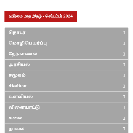
உயிர்மை மாத இதழ் - செப்டம்பர் 2024
தொடர்
மொழிபெயர்ப்பு
நேர்காணல்
அரசியல்
சமூகம்
சினிமா
உளவியல்
விளையாட்டு
கலை
நாவல்