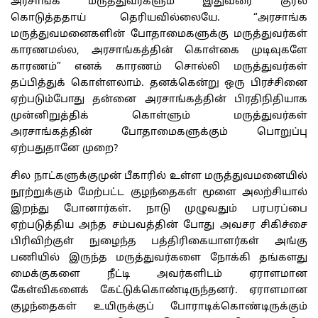
அரசாங்க மருத்துவர்களும் இதுவரை குரல்
கொடுத்ததாய் தெரியவில்லையே. “அரசாங்க
மருத்துவமனைகளின் போதாமைகளுக்கு மருத்துவர்கள்
காரணமல்ல, அரசாங்கத்தின் கொள்கை முடிவுகளே
காரணம்” எனக் காரணம் சொல்லி மருத்துவர்கள்
தப்பித்துக் கொள்ளலாம். தனக்கென்று ஒரு பிரச்சினை
ஏற்படும்போது தன்னை அரசாங்கத்தின் பிரதிநிதியாக
முன்னிறுத்திக் கொள்ளும் மருத்துவர்கள்
அரசாங்கத்தின் போதாமைகளுக்கும் பொறுப்பு
ஏற்பதுதானே முறை?
சில நாட்களுக்குமுன் பீகாரில் உள்ள மருத்துவமனையில்
நூற்றுக்கும் மேற்பட்ட குழந்தைகள் மூளை அலற்சியால்
இறந்து போனார்கள். நாடு முழுவதும் பரபரப்பை
ஏற்படுத்திய அந்த சம்பவத்தின் போது அவசர சிகிச்சை
பிரிவிற்குள் நுழைந்த பத்திரிகையாளர்கள் அங்கு
பணியில் இருந்த மருத்துவர்களை நோக்கி தங்களது
மைக்குகளை நீட்டி அவர்களிடம் ஏராளமான
கேள்விகளைக் கேட்டுக்கொண்டிருந்தனர். ஏராளமான
குழந்தைகள் உயிருக்குப் போராடிக்கொண்டிருக்கும்