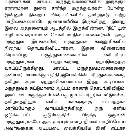
பிரசவங்கள், மாவட்ட மருத்துவமனைகளில் இருக்கும்
ஏராளமான துறை சார்ந்த மருத்துவர்கள் போன்று
இன்னும் நிறைய விஷயங்களில் தமிழ்நாடு மற்ற
மாநிலங்களைவிட முன்னணீயில் இருக்கிறது. இன்று
இவை அத்தனையும் ஆபத்தில் இருக்கின்றன. “நீட்” டின்
வழியாக ஏராளமான வெளி மாநில மாணவர்கள் நமது
மருத்துவ இடங்களில், மருத்துவக் கல்லூரிகளில்
நிறைய தொடங்கிவிட்டார்கள். இதன் விளைவாக
கிராமப்புற மருத்துவமனைகளில் பணிபுரியும்
மருத்துவர்கள் பற்றாக்குறை ஏற்படுவதற்கு
வாய்ப்பிருக்கிறது, மாவட்ட மருத்துவமனைகளைத்
தனியார் மயமாக்கும் நிதி ஆயோக்கின் பரிந்துரைகளைத்
தமிழக அரசு ஏற்றுக்கொண்டால் இந்த அடிப்படை
மருத்துவக் கட்டுமானம் ஆட்டம் காணத் தொடங்கிவிடும்.
அடிப்படை மருத்துவம் என்பது முசாஃபர்பூரில் மட்டுமல்ல,
தமிழகத்திலும் எளிய மக்களுக்கு எட்டாததாக
மாறிப்போகும் வாய்ப்பிருக்கிறது. ஒரு எளிய
ஒடுக்கப்பட்ட குடும்பத்தில் பிறந்த ஒருவன்
மருத்துவராகவே ஆக முடியும் என்ற நிலை மாறிப்போய்
அவர்களுக்கு அடிப்படை வைத்தியமே இனி எட்டாத