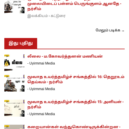
முலையிடைப் பள்ளம் பெருங்குளம் ஆனதே -
நர்சிம்
இலக்கியம்
கட்டுரை
›
மேலும் படிக்க →
இது புதிது
லீலை - ம.கோவர்த்தனன் மணியன்
-
Uyirmmai Media
மூவாத உயர்த்தமிழ்ச் சங்கத்தில் 16: தெறூஉம்
தெய்வம் - நர்சிம்
-
Uyirmmai Media
மூவாத உயர்த்தமிழ்ச் சங்கத்தில் 15: அளியள் -
நர்சிம்
-
Uyirmmai Media
கறையான்கள் வந்துகொண்டிருக்கின்றன -