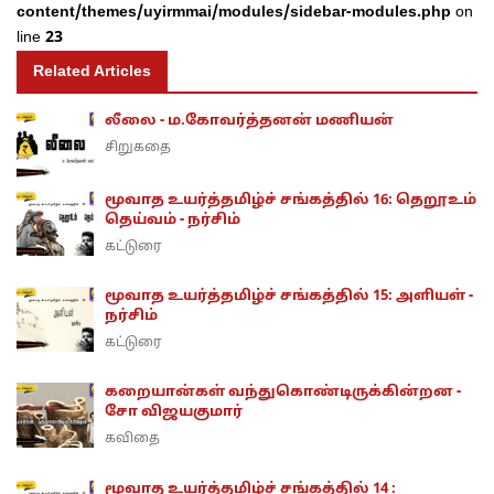
content/themes/uyirmmai/modules/sidebar-modules.php
on
line
23
Related Articles
லீலை - ம.கோவர்த்தனன் மணியன்
சிறுகதை
மூவாத உயர்த்தமிழ்ச் சங்கத்தில் 16: தெறூஉம்
தெய்வம் - நர்சிம்
கட்டுரை
மூவாத உயர்த்தமிழ்ச் சங்கத்தில் 15: அளியள் -
நர்சிம்
கட்டுரை
கறையான்கள் வந்துகொண்டிருக்கின்றன -
சோ விஜயகுமார்
கவிதை
மூவாத உயர்த்தமிழ்ச் சங்கத்தில் 14 :