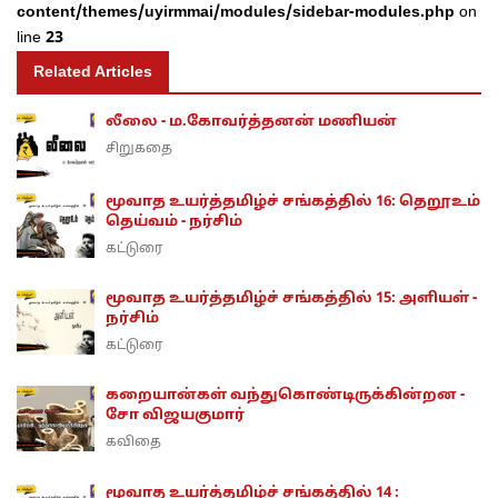
content/themes/uyirmmai/modules/sidebar-modules.php
on
line
23
Related Articles
லீலை - ம.கோவர்த்தனன் மணியன்
சிறுகதை
மூவாத உயர்த்தமிழ்ச் சங்கத்தில் 16: தெறூஉம்
தெய்வம் - நர்சிம்
கட்டுரை
மூவாத உயர்த்தமிழ்ச் சங்கத்தில் 15: அளியள் -
நர்சிம்
கட்டுரை
கறையான்கள் வந்துகொண்டிருக்கின்றன -
சோ விஜயகுமார்
கவிதை
மூவாத உயர்த்தமிழ்ச் சங்கத்தில் 14 :