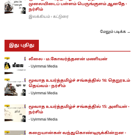
முலையிடைப் பள்ளம் பெருங்குளம் ஆனதே -
நர்சிம்
இலக்கியம்
கட்டுரை
›
மேலும் படிக்க →
இது புதிது
லீலை - ம.கோவர்த்தனன் மணியன்
-
Uyirmmai Media
மூவாத உயர்த்தமிழ்ச் சங்கத்தில் 16: தெறூஉம்
தெய்வம் - நர்சிம்
-
Uyirmmai Media
மூவாத உயர்த்தமிழ்ச் சங்கத்தில் 15: அளியள் -
நர்சிம்
-
Uyirmmai Media
கறையான்கள் வந்துகொண்டிருக்கின்றன -