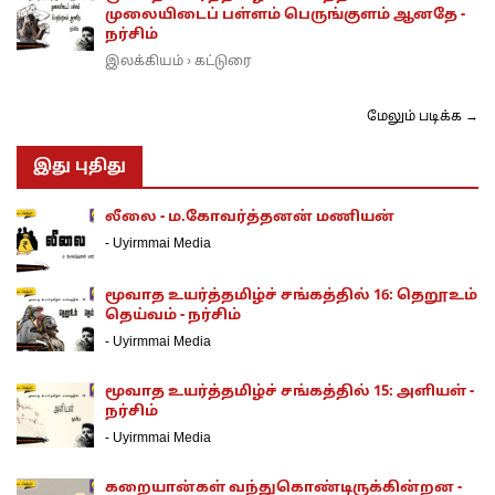
முலையிடைப் பள்ளம் பெருங்குளம் ஆனதே -
நர்சிம்
இலக்கியம்
கட்டுரை
›
மேலும் படிக்க →
இது புதிது
லீலை - ம.கோவர்த்தனன் மணியன்
-
Uyirmmai Media
மூவாத உயர்த்தமிழ்ச் சங்கத்தில் 16: தெறூஉம்
தெய்வம் - நர்சிம்
-
Uyirmmai Media
மூவாத உயர்த்தமிழ்ச் சங்கத்தில் 15: அளியள் -
நர்சிம்
-
Uyirmmai Media
கறையான்கள் வந்துகொண்டிருக்கின்றன -