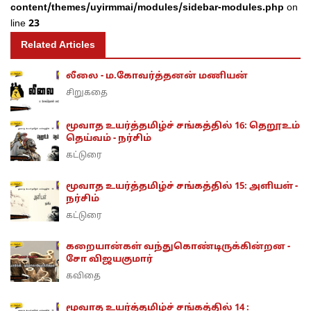
content/themes/uyirmmai/modules/sidebar-modules.php
on
line
23
Related Articles
லீலை - ம.கோவர்த்தனன் மணியன்
சிறுகதை
மூவாத உயர்த்தமிழ்ச் சங்கத்தில் 16: தெறூஉம்
தெய்வம் - நர்சிம்
கட்டுரை
மூவாத உயர்த்தமிழ்ச் சங்கத்தில் 15: அளியள் -
நர்சிம்
கட்டுரை
கறையான்கள் வந்துகொண்டிருக்கின்றன -
சோ விஜயகுமார்
கவிதை
மூவாத உயர்த்தமிழ்ச் சங்கத்தில் 14 :