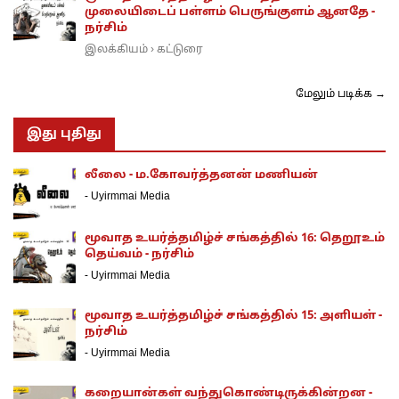
முலையிடைப் பள்ளம் பெருங்குளம் ஆனதே -
நர்சிம்
இலக்கியம்
கட்டுரை
›
மேலும் படிக்க →
இது புதிது
லீலை - ம.கோவர்த்தனன் மணியன்
-
Uyirmmai Media
மூவாத உயர்த்தமிழ்ச் சங்கத்தில் 16: தெறூஉம்
தெய்வம் - நர்சிம்
-
Uyirmmai Media
மூவாத உயர்த்தமிழ்ச் சங்கத்தில் 15: அளியள் -
நர்சிம்
-
Uyirmmai Media
கறையான்கள் வந்துகொண்டிருக்கின்றன -