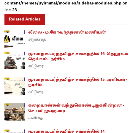
content/themes/uyirmmai/modules/sidebar-modules.php
on
line
23
Related Articles
லீலை - ம.கோவர்த்தனன் மணியன்
சிறுகதை
மூவாத உயர்த்தமிழ்ச் சங்கத்தில் 16: தெறூஉம்
தெய்வம் - நர்சிம்
கட்டுரை
மூவாத உயர்த்தமிழ்ச் சங்கத்தில் 15: அளியள் -
நர்சிம்
கட்டுரை
கறையான்கள் வந்துகொண்டிருக்கின்றன -
சோ விஜயகுமார்
கவிதை
மூவாத உயர்த்தமிழ்ச் சங்கத்தில் 14 :