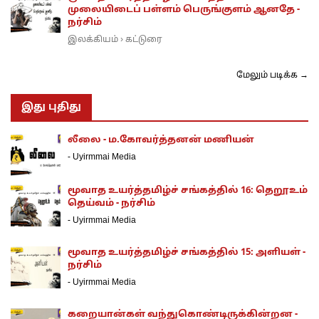
முலையிடைப் பள்ளம் பெருங்குளம் ஆனதே -
நர்சிம்
இலக்கியம்
கட்டுரை
›
மேலும் படிக்க →
இது புதிது
லீலை - ம.கோவர்த்தனன் மணியன்
-
Uyirmmai Media
மூவாத உயர்த்தமிழ்ச் சங்கத்தில் 16: தெறூஉம்
தெய்வம் - நர்சிம்
-
Uyirmmai Media
மூவாத உயர்த்தமிழ்ச் சங்கத்தில் 15: அளியள் -
நர்சிம்
-
Uyirmmai Media
கறையான்கள் வந்துகொண்டிருக்கின்றன -