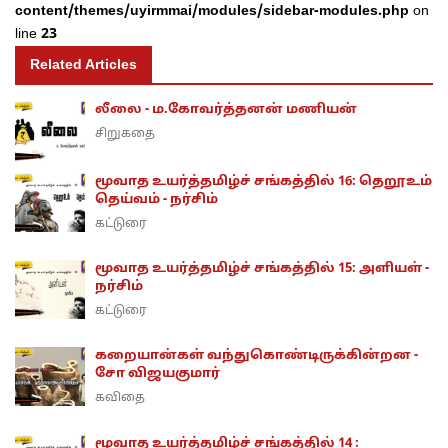
content/themes/uyirmmai/modules/sidebar-modules.php
on
line
23
Related Articles
லீலை - ம.கோவர்த்தனன் மணியன்
சிறுகதை
மூவாத உயர்த்தமிழ்ச் சங்கத்தில் 16: தெறூஉம்
தெய்வம் - நர்சிம்
கட்டுரை
மூவாத உயர்த்தமிழ்ச் சங்கத்தில் 15: அளியள் -
நர்சிம்
கட்டுரை
கறையான்கள் வந்துகொண்டிருக்கின்றன -
சோ விஜயகுமார்
கவிதை
மூவாத உயர்த்தமிழ்ச் சங்கத்தில் 14 :