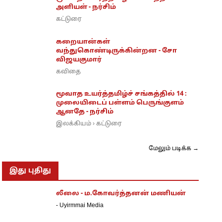
அளியள் - நர்சிம்
கட்டுரை
கறையான்கள்
வந்துகொண்டிருக்கின்றன - சோ
விஜயகுமார்
கவிதை
மூவாத உயர்த்தமிழ்ச் சங்கத்தில் 14 :
முலையிடைப் பள்ளம் பெருங்குளம்
ஆனதே - நர்சிம்
இலக்கியம்
கட்டுரை
›
மேலும் படிக்க →
இது புதிது
லீலை - ம.கோவர்த்தனன் மணியன்
-
Uyirmmai Media