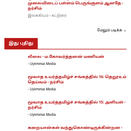
முலையிடைப் பள்ளம் பெருங்குளம் ஆனதே -
நர்சிம்
இலக்கியம்
கட்டுரை
›
மேலும் படிக்க →
இது புதிது
லீலை - ம.கோவர்த்தனன் மணியன்
-
Uyirmmai Media
மூவாத உயர்த்தமிழ்ச் சங்கத்தில் 16: தெறூஉம்
தெய்வம் - நர்சிம்
-
Uyirmmai Media
மூவாத உயர்த்தமிழ்ச் சங்கத்தில் 15: அளியள் -
நர்சிம்
-
Uyirmmai Media
கறையான்கள் வந்துகொண்டிருக்கின்றன -