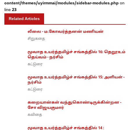
content/themes/uyirmmai/modules/sidebar-modules.php
on
line
23
Related Articles
லீலை - ம.கோவர்த்தனன் மணியன்
சிறுகதை
மூவாத உயர்த்தமிழ்ச் சங்கத்தில் 16: தெறூஉம்
தெய்வம் - நர்சிம்
கட்டுரை
மூவாத உயர்த்தமிழ்ச் சங்கத்தில் 15: அளியள் -
நர்சிம்
கட்டுரை
கறையான்கள் வந்துகொண்டிருக்கின்றன -
சோ விஜயகுமார்
கவிதை
மூவாத உயர்த்தமிழ்ச் சங்கத்தில் 14 :