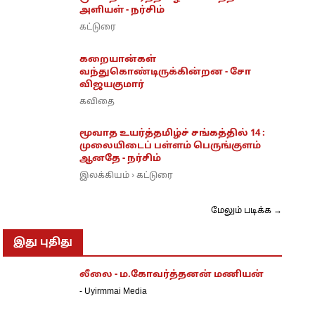
அளியள் - நர்சிம்
கட்டுரை
கறையான்கள்
வந்துகொண்டிருக்கின்றன - சோ
விஜயகுமார்
கவிதை
மூவாத உயர்த்தமிழ்ச் சங்கத்தில் 14 :
முலையிடைப் பள்ளம் பெருங்குளம்
ஆனதே - நர்சிம்
இலக்கியம்
கட்டுரை
›
மேலும் படிக்க →
இது புதிது
லீலை - ம.கோவர்த்தனன் மணியன்
-
Uyirmmai Media