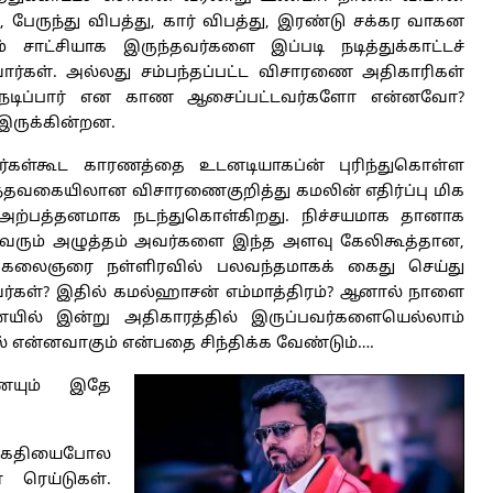
ு, பேருந்து விபத்து, கார் விபத்து, இரண்டு சக்கர வாகன
் சாட்சியாக இருந்தவர்களை இப்படி நடித்துக்காட்டச்
்கள். அல்லது சம்பந்தப்பட்ட விசாரணை அதிகாரிகள்
ி நடிப்பார் என காண ஆசைப்பட்டவர்களோ என்னவோ?
இருக்கின்றன.
கள்கூட காரணத்தை உடனடியாகப்ன் புரிந்துகொள்ள
 இந்தவகையிலான விசாரணைகுறித்து கமலின் எதிர்ப்பு மிக
அற்பத்தனமாக நடந்துகொள்கிறது. நிச்சயமாக தானாக
ு வரும் அழுத்தம் அவர்களை இந்த அளவு கேலிகூத்தான,
. கலைஞரை நள்ளிரவில் பலவந்தமாகக் கைது செய்து
்கள்? இதில் கமல்ஹாசன் எம்மாத்திரம்? ஆனால் நாளை
ில் இன்று அதிகாரத்தில் இருப்பவர்களையெல்லாம்
ல் என்னவாகும் என்பதை சிந்திக்க வேண்டும்….
ையும் இதே
து கைதியைபோல
 ரெய்டுகள்.