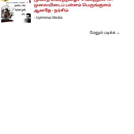
மூவாத உயர்த்தமிழ்ச் சங்கத்தில் 14 :
முலையிடைப் பள்ளம் பெருங்குளம்
ஆனதே - நர்சிம்
-
Uyirmmai Media
மேலும் படிக்க →