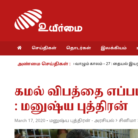
செய்திகள்
தொடர்கள்
இலக்கியம்
அண்மை செய்திகள் :
கரம் - அ.ராமசாமி
நாம் வாழும் காலம் – 27 : தையல் இயந்திரத்தின் 
கமல் விபத்தை எப்படி
: மனுஷ்ய புத்திரன்
March 17, 2020
-
மனுஷ்ய புத்திரன்
·
அரசியல்
சினிமா