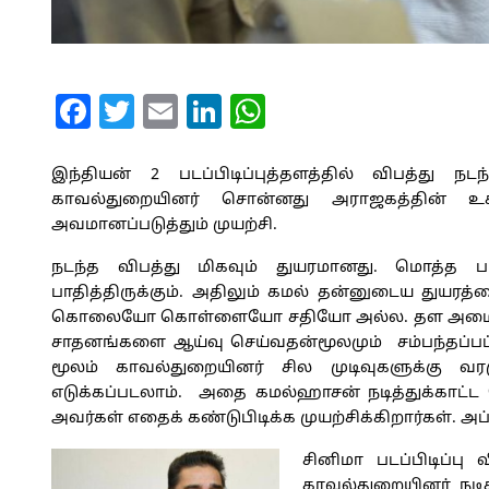
Facebook
Twitter
Email
LinkedIn
WhatsApp
இந்தியன் 2 படப்பிடிப்புத்தளத்தில் விபத்து ந
காவல்துறையினர் சொன்னது அராஜகத்தின் உச்
அவமானப்படுத்தும் முயற்சி.
நடந்த விபத்து மிகவும் துயரமானது. மொத்த பட
பாதித்திருக்கும். அதிலும் கமல் தன்னுடைய துயரத்
கொலையோ கொள்ளையோ சதியோ அல்ல. தள அமைப்பாள
சாதனங்களை ஆய்வு செய்வதன்மூலமும் சம்பந்தப்பட்
மூலம் காவல்துறையினர் சில முடிவுகளுக்கு வரமுட
எடுக்கப்படலாம். அதை கமல்ஹாசன் நடித்துக்காட்
அவர்கள் எதைக் கண்டுபிடிக்க முயற்சிக்கிறார்கள். அப்
சினிமா படப்பிடிப்ப
காவல்துறையினர் நட