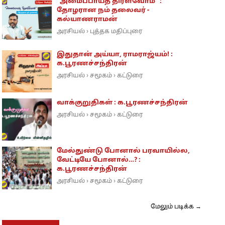
"அமைப்பாய்த் திரள்வோம்" :
தோழரான நம் தலைவர் -
கல்யாணராமன்
அரசியல்
புத்தக மதிப்புரை
›
இதுதான் அய்யா, ராமராஜ்யம்! :
க.பூரணச்சந்திரன்
அரசியல்
சமூகம்
கட்டுரை
›
›
வாக்குறுதிகள் : க.பூரணச்சந்திரன்
அரசியல்
சமூகம்
கட்டுரை
›
›
மேல்துண்டு போனால் பரவாயில்ல,
வேட்டியே போனால்…? :
க.பூரணச்சந்திரன்
அரசியல்
சமூகம்
கட்டுரை
›
›
மேலும் படிக்க →