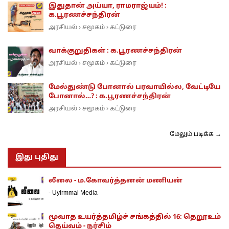
இதுதான் அய்யா, ராமராஜ்யம்! :
க.பூரணச்சந்திரன்
அரசியல்
சமூகம்
கட்டுரை
›
›
வாக்குறுதிகள் : க.பூரணச்சந்திரன்
அரசியல்
சமூகம்
கட்டுரை
›
›
மேல்துண்டு போனால் பரவாயில்ல, வேட்டியே
போனால்…? : க.பூரணச்சந்திரன்
அரசியல்
சமூகம்
கட்டுரை
›
›
மேலும் படிக்க →
இது புதிது
லீலை - ம.கோவர்த்தனன் மணியன்
-
Uyirmmai Media
மூவாத உயர்த்தமிழ்ச் சங்கத்தில் 16: தெறூஉம்
தெய்வம் - நர்சிம்