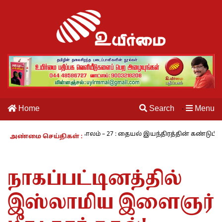
Home
Search
Menu
·
ாமி
நாம் வாழும் காலம் – 27 : தையல் இயந்திரத்தின் கண்டுபிடிப்பாள
அண்மை செய்திகள் :
நாகப்பட்டினத்தில்
இஸ்லாமிய இளைஞர்