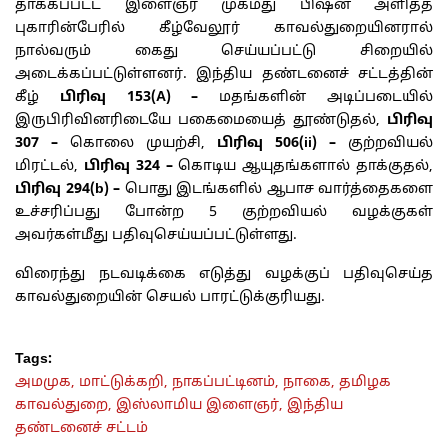
தாக்கப்பட்ட இளைஞர் முகமது பிஷன் அளித்த
புகாரின்பேரில் கீழ்வேலூர் காவல்துறையினரால்
நால்வரும் கைது செய்யப்பட்டு சிறையில்
அடைக்கப்பட்டுள்ளனர். இந்திய தண்டனைச் சட்டத்தின்
கீழ்
பிரிவு 153(A) –
மதங்களின் அடிப்படையில்
இருபிரிவினரிடையே பகைமையைத் தூண்டுதல்,
பிரிவு
307 –
கொலை முயற்சி,
பிரிவு 506(ii) –
குற்றவியல்
மிரட்டல்,
பிரிவு 324 –
கொடிய ஆயுதங்களால் தாக்குதல்,
பிரிவு 294(b) –
பொது இடங்களில் ஆபாச வார்த்தைகளை
உச்சரிப்பது போன்ற 5 குற்றவியல் வழக்குகள்
அவர்கள்மீது பதிவுசெய்யப்பட்டுள்ளது.
விரைந்து நடவடிக்கை எடுத்து வழக்குப் பதிவுசெய்த
காவல்துறையின் செயல் பாரட்டுக்குரியது.
Tags:
அமமுக,
மாட்டுக்கறி,
நாகப்பட்டினம்,
நாகை,
தமிழக
காவல்துறை,
இஸ்லாமிய இளைஞர்,
இந்திய
தண்டனைச் சட்டம்