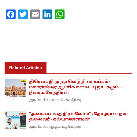
Facebook
Twitter
Email
LinkedIn
WhatsApp
Related Articles
திரெளபதி முர்மு வெற்றி வாய்ப்பும் -
மகாராஷ்டிர ஆட்சிக் கலைப்பு நாடகமும். -
நீரை.மகேந்திரன்
அரசியல்
சமூகம்
கட்டுரை
›
›
"அமைப்பாய்த் திரள்வோம்" : தோழரான நம்
தலைவர் - கல்யாணராமன்
அரசியல்
புத்தக மதிப்புரை
›