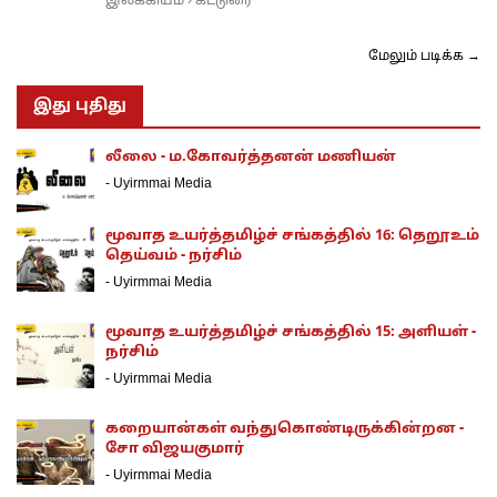
இலக்கியம்
கட்டுரை
›
மேலும் படிக்க →
இது புதிது
லீலை - ம.கோவர்த்தனன் மணியன்
-
Uyirmmai Media
மூவாத உயர்த்தமிழ்ச் சங்கத்தில் 16: தெறூஉம்
தெய்வம் - நர்சிம்
-
Uyirmmai Media
மூவாத உயர்த்தமிழ்ச் சங்கத்தில் 15: அளியள் -
நர்சிம்
-
Uyirmmai Media
கறையான்கள் வந்துகொண்டிருக்கின்றன -
சோ விஜயகுமார்
-
Uyirmmai Media