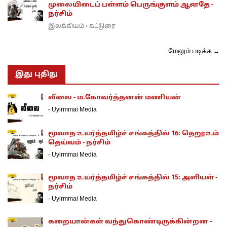
முலையிடைப் பள்ளம் பெருங்குளம் ஆனதே -
நர்சிம்
இலக்கியம்
கட்டுரை
›
மேலும் படிக்க →
இது புதிது
லீலை - ம.கோவர்த்தனன் மணியன்
-
Uyirmmai Media
மூவாத உயர்த்தமிழ்ச் சங்கத்தில் 16: தெறூஉம்
தெய்வம் - நர்சிம்
-
Uyirmmai Media
மூவாத உயர்த்தமிழ்ச் சங்கத்தில் 15: அளியள் -
நர்சிம்
-
Uyirmmai Media
கறையான்கள் வந்துகொண்டிருக்கின்றன -