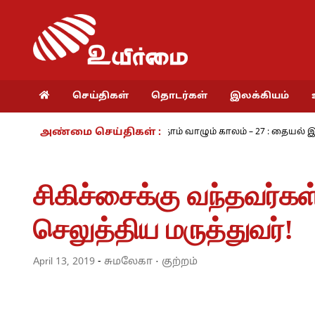
செய்திகள்
தொடர்கள்
இலக்கியம்
அண்மை செய்திகள் :
தும் பயங்கரம் - அ.ராமசாமி
நாம் வாழும் காலம் – 27 : தையல் இயந்த
சிகிச்சைக்கு வந்தவர்க
செலுத்திய மருத்துவர்!
April 13, 2019
-
சுமலேகா
·
குற்றம்