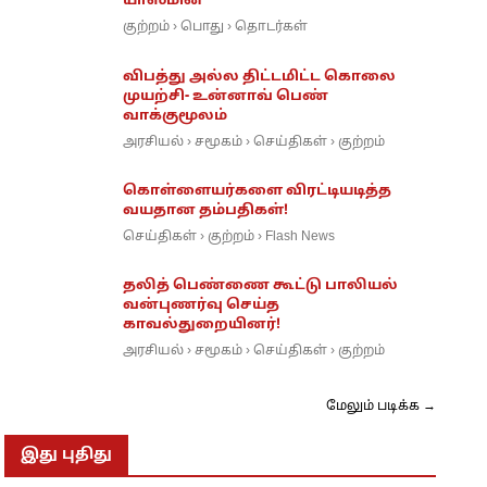
யாஸ்மின்
குற்றம்
பொது
தொடர்கள்
›
›
விபத்து அல்ல திட்டமிட்ட கொலை
முயற்சி- உன்னாவ் பெண்
வாக்குமூலம்
அரசியல்
சமூகம்
செய்திகள்
குற்றம்
›
›
›
கொள்ளையர்களை விரட்டியடித்த
வயதான தம்பதிகள்!
செய்திகள்
குற்றம்
Flash News
›
›
தலித் பெண்ணை கூட்டு பாலியல்
வன்புணர்வு செய்த
காவல்துறையினர்!
அரசியல்
சமூகம்
செய்திகள்
குற்றம்
›
›
›
மேலும் படிக்க →
இது புதிது