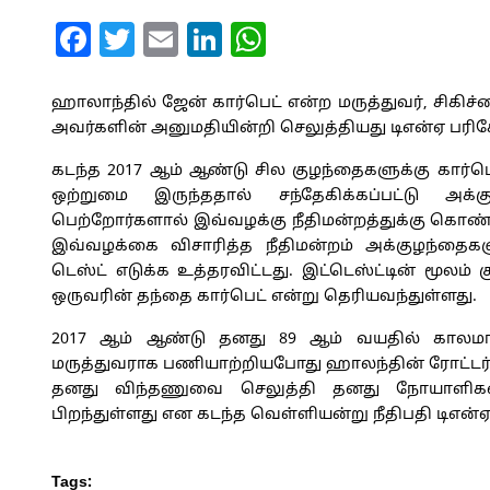
Facebook
Twitter
Email
LinkedIn
WhatsApp
ஹாலாந்தில் ஜேன் கார்பெட் என்ற மருத்துவர், சிக
அவர்களின் அனுமதியின்றி செலுத்தியது டிஎன்ஏ பரி
கடந்த 2017 ஆம் ஆண்டு சில குழந்தைகளுக்கு கார்ப
ஒற்றுமை இருந்ததால் சந்தேகிக்கப்பட்டு அக்க
பெற்றோர்களால் இவ்வழக்கு நீதிமன்றத்துக்கு கொண்ட
இவ்வழக்கை விசாரித்த நீதிமன்றம் அக்குழந்தைகள
டெஸ்ட் எடுக்க உத்தரவிட்டது. இட்டெஸ்ட்டின் மூலம்
ஒருவரின் தந்தை கார்பெட் என்று தெரியவந்துள்ளது.
2017 ஆம் ஆண்டு தனது 89 ஆம் வயதில் காலமா
மருத்துவராக பணியாற்றியபோது ஹாலந்தின் ரோட்டர்
தனது விந்தணுவை செலுத்தி தனது நோயாளிகளை 
பிறந்துள்ளது என கடந்த வெள்ளியன்று நீதிபதி டிஎன
Tags: