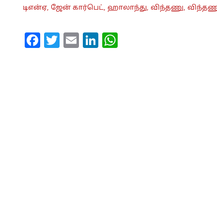
டிஎன்ஏ,
ஜேன் கார்பெட்,
ஹாலாந்து,
விந்தணு,
விந்தண
Facebook
Twitter
Email
LinkedIn
WhatsApp