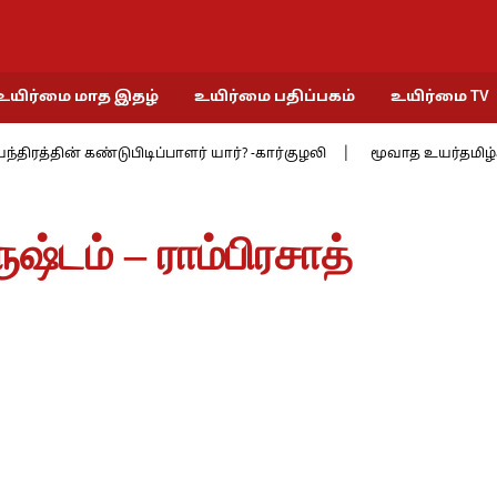
உயிர்மை மாத இதழ்
உயிர்மை பதிப்பகம்
உயிர்மை TV
த்தின் கண்டுபிடிப்பாளர் யார்? -கார்குழலி
மூவாத உயர்தமிழ்ச் சங்கத
ஷ்டம் – ராம்பிரசாத்