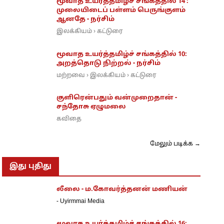
மூவாத உயர்த்தமிழ்ச் சங்கத்தில் 14 :
முலையிடைப் பள்ளம் பெருங்குளம்
ஆனதே - நர்சிம்
இலக்கியம்
கட்டுரை
›
மூவாத உயர்த்தமிழ்ச் சங்கத்தில் 10:
அறத்தொடு நிற்றல் - நர்சிம்
மற்றவை
இலக்கியம்
கட்டுரை
›
›
குளிரென்பதும் வன்முறைதான் -
சந்தோசு ஏழுமலை
கவிதை
மேலும் படிக்க →
இது புதிது
லீலை - ம.கோவர்த்தனன் மணியன்
-
Uyirmmai Media