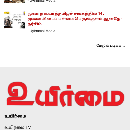
-
Uyirmmai Media
மூவாத உயர்த்தமிழ்ச் சங்கத்தில் 14 :
முலையிடைப் பள்ளம் பெருங்குளம் ஆனதே -
நர்சிம்
-
Uyirmmai Media
மேலும் படிக்க →
உயிர்மை
உயிர்மை TV