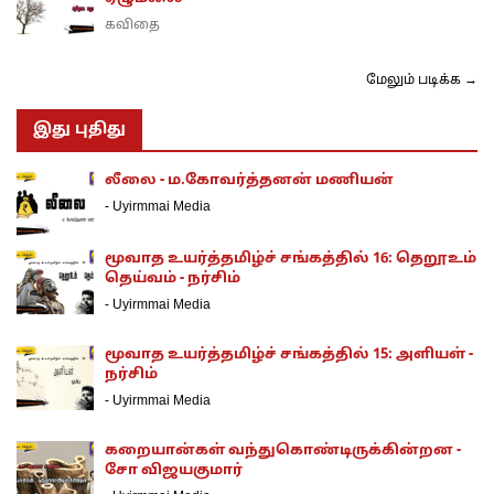
கவிதை
மேலும் படிக்க →
இது புதிது
லீலை - ம.கோவர்த்தனன் மணியன்
-
Uyirmmai Media
மூவாத உயர்த்தமிழ்ச் சங்கத்தில் 16: தெறூஉம்
தெய்வம் - நர்சிம்
-
Uyirmmai Media
மூவாத உயர்த்தமிழ்ச் சங்கத்தில் 15: அளியள் -
நர்சிம்
-
Uyirmmai Media
கறையான்கள் வந்துகொண்டிருக்கின்றன -
சோ விஜயகுமார்