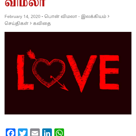
விமலா
February 14, 2020
-
பொன் விமலா
·
இலக்கியம்
செய்திகள்
கவிதை
Facebook
Twitter
Email
LinkedIn
WhatsApp