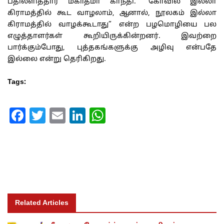
பதிலளித்தார் மகாத்மா காந்தி. “கோவில் இல்லா
கிராமத்தில் கூட வாழலாம், ஆனால், நூலகம் இல்லா
கிராமத்தில் வாழக்கூடாது” என்ற பழமொழியை பல
எழுத்தாளர்கள் கூறியிருக்கின்றனர். இவற்றை
பார்க்கும்போது, புத்தகங்களுக்கு அழிவு என்பதே
இல்லை என்று தெரிகிறது.
Tags:
Facebook
Twitter
Email
LinkedIn
WhatsApp
Related Articles