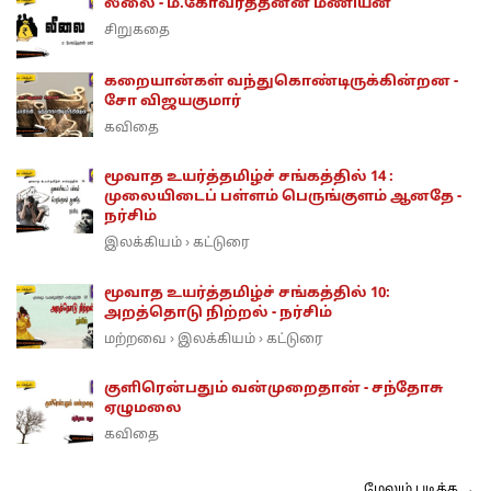
லீலை - ம.கோவர்த்தனன் மணியன்
சிறுகதை
கறையான்கள் வந்துகொண்டிருக்கின்றன -
சோ விஜயகுமார்
கவிதை
மூவாத உயர்த்தமிழ்ச் சங்கத்தில் 14 :
முலையிடைப் பள்ளம் பெருங்குளம் ஆனதே -
நர்சிம்
இலக்கியம்
கட்டுரை
›
மூவாத உயர்த்தமிழ்ச் சங்கத்தில் 10:
அறத்தொடு நிற்றல் - நர்சிம்
மற்றவை
இலக்கியம்
கட்டுரை
›
›
குளிரென்பதும் வன்முறைதான் - சந்தோசு
ஏழுமலை
கவிதை
மேலும் படிக்க →