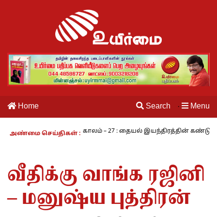
Home
Search
Menu
·
ாமி
நாம் வாழும் காலம் – 27 : தையல் இயந்திரத்தின் கண்டுபிடிப்பா
அண்மை செய்திகள் :
வீதிக்கு வாங்க ரஜினி
– மனுஷ்ய புத்திரன்