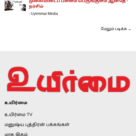
முலையிடைப் பள்ளம் பெருங்குளம் ஆனதே -
நர்சிம்
-
Uyirmmai Media
மேலும் படிக்க →
உயிர்மை
உயிர்மை TV
மனுஷ்ய புத்திரன் பக்கங்கள்
மாத இதழ்