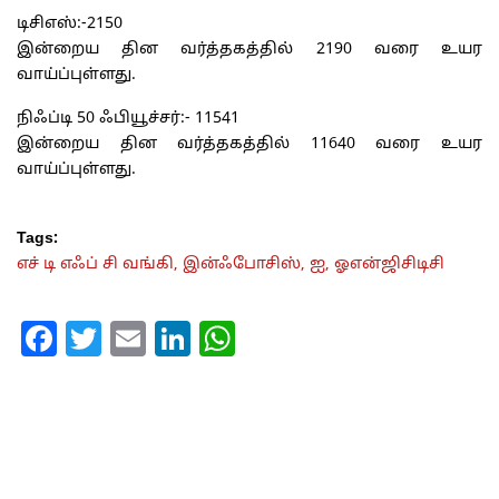
டிசிஎஸ்:-2150
இன்றைய தின வர்த்தகத்தில் 2190 வரை உயர
வாய்ப்புள்ளது.
நிஃப்டி 50 ஃபியூச்சர்:- 11541
இன்றைய தின வர்த்தகத்தில் 11640 வரை உயர
வாய்ப்புள்ளது.
Tags:
எச் டி எஃப் சி வங்கி,
இன்ஃபோசிஸ்,
ஐ,
ஓஎன்ஜிசிடிசி
Facebook
Twitter
Email
LinkedIn
WhatsApp