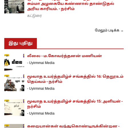
சும்மா அழகையே கண்ணால் தாண்டுதல்
அரிய காரியம். - நர்சிம்
கட்டுரை
மேலும் படிக்க →
இது புதிது
லீலை - ம.கோவர்த்தனன் மணியன்
-
Uyirmmai Media
மூவாத உயர்த்தமிழ்ச் சங்கத்தில் 16: தெறூஉம்
தெய்வம் - நர்சிம்
-
Uyirmmai Media
மூவாத உயர்த்தமிழ்ச் சங்கத்தில் 15: அளியள் -
நர்சிம்
-
Uyirmmai Media
கறையான்கள் வந்துகொண்டிருக்கின்றன -