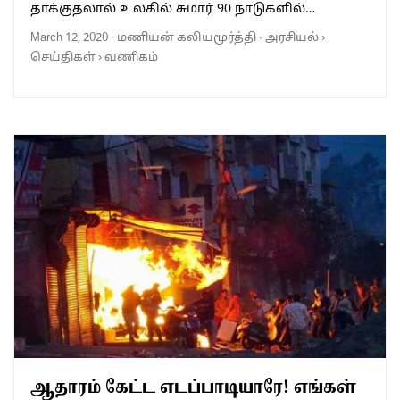
தாக்குதலால் உலகில் சுமார் 90 நாடுகளில்…
March 12, 2020
-
மணியன் கலியமூர்த்தி
·
அரசியல்
›
செய்திகள்
›
வணிகம்
ஆதாரம் கேட்ட எடப்பாடியாரே! எங்கள்