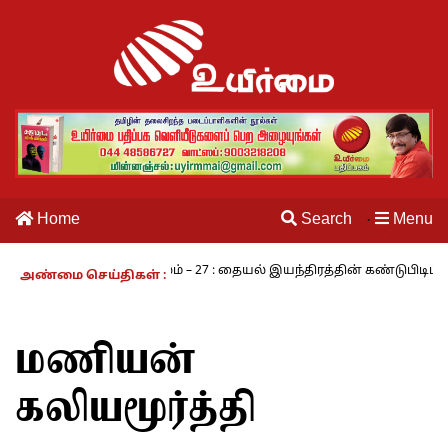
Home
Search
Menu
·
் வாழும் காலம் – 27 : தையல் இயந்திரத்தின் கண்டுபிடிப்பாளர் யார்? -கா
அண்மை செய்திகள் :
மணியன்
கலியமூர்த்தி