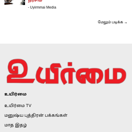
நர்சிம்
-
Uyirmmai Media
மேலும் படிக்க →
உயிர்மை
உயிர்மை TV
மனுஷ்ய புத்திரன் பக்கங்கள்
மாத இதழ்