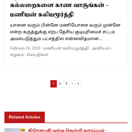
கல்லறைகளை காண வாருங்கள் –
மணியன் கலியமூர்த்தி
யானை வரும் பின்னே மணியோசை வரும் முன்னே
என்ற கருத்துக்கு எற்ப தேசிய குடியுரிமைச் சட்டம்
அமல்படுத்தும் பட்சத்தில் என்னவிதமான…
February 26, 2020
-
மணியன் கலியமூர்த்தி
·
அரசியல்
›
சமூகம்
›
செய்திகள்
Page navigation
Current Page
Page
Page
1
2
3
›
»
Related Articles
திரெளபதி முர்மு வெற்றி வாய்ப்பும் -