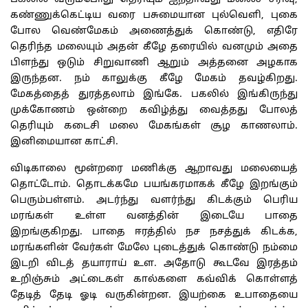
கண்ணுக்கெட்டிய
வரை
பசுமையான
புல்வெளி
,
புகை
போல
வெண்மேகம்
அணைத்துக்
கொண்டு
,
எதிரே
தெரிந்த
மலையும்
அதன்
கீழே
தரையில்
வனமும்
அதை
பிளந்து
ஒடும்
சிறுவாணி
ஆறும்
அத்தனை
அழகாக
இருந்தன
.
நம்
காலுக்கு
கீழே
மேகம்
தவழ்கிறது
.
மேகத்தைத்
துரத்தலாம்
இங்கே
.
பகலில்
இங்கிருந்து
முக்கோணம்
ஒன்றை
கவிழ்த்து
வைத்தது
போலத்
தெரியும்
கடைசி
மலை
மேகங்கள்
சூழ
காணலாம்
.
இனிமையான
காட்சி
.
விடிகாலை
மூன்றரை
மணிக்கு
ஆறாவது
மலையைத்
தொட்டோம்
.
தொடக்கமே
பயங்கரமாகக்
கீழே
இறங்கும்
பெரும்பள்ளம்
.
அடர்ந்து
வளர்ந்து
கிடக்கும்
பெரிய
மரங்கள்
உள்ள
வனத்தின்
இடையே
பாதை
இறங்குகிறது
.
பாதை
ஈரத்தில்
நச
நசத்துக்
கிடக்க
,
மரங்களின்
வேர்கள்
மேலே
புடைத்துக்
கொண்டு
நம்மை
இடறி
விடத்
தயாராய்
உள
.
அதோடு
கூடவே
இரத்தம்
உறிஞ்சும்
அட்டைகள்
கால்களை
கவ்விக்
கொள்ளத்
தேடித்
தேடி
ஓடி
வருகின்றன
.
இயற்கை
உபாதையை