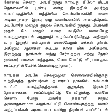
கோவை
சென்று
அங்கிருந்து
நாற்பது
கிலோ
மீட்டர்
தொலைவில்
பூண்டி
என்ற
இடத்தில்
அடர்ந்த
வனப்பகுதியின்
மத்தியில்
வெள்ளியங்கிரி
மலை
அடிவாரத்தை
இரவு
ஏழு
மணியளவில்
அடைந்தோம்
.
அப்போதே
மழைத்
தூறல்
தொடங்கியிருந்தது
.
பிப்ரவரி
முதல்
மே
மாதம்
வரை
மட்டுமே
மலையேற
வனத்துறையால்
அனுமதி
வழங்கப்படுகிறது
.
அதிலும்
வார
இறுதி
என்பதால்
மலையேறும்
மக்கள்
திரள்
,
அதிலும்
ஆண்கள்
கூட்டம்
தான்
மிக
அதிகமாய்
இருந்தது
.
நாங்கள்
வந்து
சேர்வதற்கு
சற்று
நேரம்
முன்னர்
யானை
வந்ததாக
,
வெடி
போட்டு
விரட்டியதாக
கூட்டத்தில்
பேசிக்
கொண்டிருந்தனர்
.
நாங்கள்
அங்கே
செல்லுமுன்
சென்னையிலிருந்து
வந்திருந்த
நண்பர்கள்
தயாராய்
மூங்கில்
கம்புகள்
வாங்கி
வைத்திருந்தனர்
.
ஆளுக்கு
இரண்டு
தோசைகளை
சாப்பிட்டுவிட்டு
கோவிலுக்கு
உள்ளே
சென்ற
போது
அங்கே
தக்காளி
சாதம்
அன்னதானமாக
வழங்கப்பட்டு
கொண்டிருந்தது
.
மனம்
அந்தப்பக்கம்
அலைபாய
வயிறு
நிரம்பச்
சாப்பிட்டால்