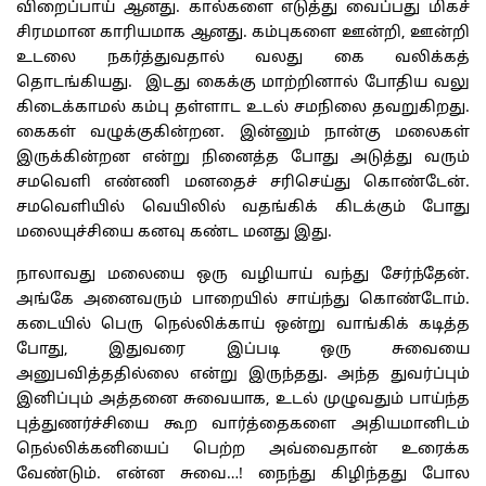
விறைப்பாய்
ஆனது
.
கால்களை
எடுத்து
வைப்பது
மிகச்
சிரமமான
காரியமாக
ஆனது
.
கம்புகளை
ஊன்றி
,
ஊன்றி
உடலை
நகர்த்துவதால்
வலது
கை
வலிக்கத்
தொடங்கியது
.
இடது
கைக்கு
மாற்றினால்
போதிய
வலு
கிடைக்காமல்
கம்பு
தள்ளாட
உடல்
சமநிலை
தவறுகிறது
.
கைகள்
வழுக்குகின்றன
.
இன்னும்
நான்கு
மலைகள்
இருக்கின்றன
என்று
நினைத்த
போது
அடுத்து
வரும்
சமவெளி
எண்ணி
மனதைச்
சரிசெய்து
கொண்டேன்
.
சமவெளியில்
வெயிலில்
வதங்கிக்
கிடக்கும்
போது
மலையுச்சியை
கனவு
கண்ட
மனது
இது
.
நாலாவது
மலையை
ஒரு
வழியாய்
வந்து
சேர்ந்தேன்
.
அங்கே
அனைவரும்
பாறையில்
சாய்ந்து
கொண்டோம்
.
கடையில்
பெரு
நெல்லிக்காய்
ஒன்று
வாங்கிக்
கடித்த
போது
,
இதுவரை
இப்படி
ஒரு
சுவையை
அனுபவித்ததில்லை
என்று
இருந்தது
.
அந்த
துவர்ப்பும்
இனிப்பும்
அத்தனை
சுவையாக
,
உடல்
முழுவதும்
பாய்ந்த
புத்துணர்ச்சியை
கூற
வார்த்தைகளை
அதியமானிடம்
நெல்லிக்கனியைப்
பெற்ற
அவ்வைதான்
உரைக்க
வேண்டும்
.
என்ன
சுவை
…!
நைந்து
கிழிந்தது
போல