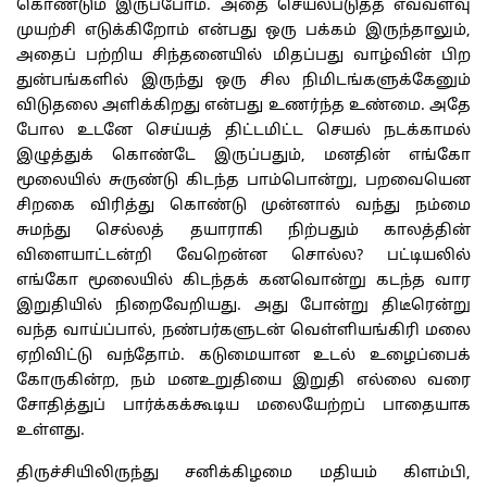
கொண்டும்
இருப்போம்
.
அதை
செயல்படுத்த
எவ்வளவு
முயற்சி
எடுக்கிறோம்
என்பது
ஒரு
பக்கம்
இருந்தாலும்
,
அதைப்
பற்றிய
சிந்தனையில்
மிதப்பது
வாழ்வின்
பிற
துன்பங்களில்
இருந்து
ஒரு
சில
நிமிடங்களுக்கேனும்
விடுதலை
அளிக்கிறது
என்பது
உணர்ந்த
உண்மை
.
அதே
போல
உடனே
செய்யத்
திட்டமிட்ட
செயல்
நடக்காமல்
இழுத்துக்
கொண்டே
இருப்பதும்
,
மனதின்
எங்கோ
மூலையில்
சுருண்டு
கிடந்த
பாம்பொன்று
,
பறவையென
சிறகை
விரித்து
கொண்டு
முன்னால்
வந்து
நம்மை
சுமந்து
செல்லத்
தயாராகி
நிற்பதும்
காலத்தின்
விளையாட்டன்றி
வேறென்ன
சொல்ல
?
பட்டியலில்
எங்கோ
மூலையில்
கிடந்தக்
கனவொன்று
கடந்த
வார
இறுதியில்
நிறைவேறியது
.
அது
போன்று
திடீரென்று
வந்த
வாய்ப்பால்
,
நண்பர்களுடன்
வெள்ளியங்கிரி
மலை
ஏறிவிட்டு
வந்தோம்
.
கடுமையான
உடல்
உழைப்பைக்
கோருகின்ற
,
நம்
மனஉறுதியை
இறுதி
எல்லை
வரை
சோதித்துப்
பார்க்கக்கூடிய
மலையேற்றப்
பாதையாக
உள்ளது
.
திருச்சியிலிருந்து
சனிக்கிழமை
மதியம்
கிளம்பி
,