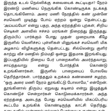
இருந்த
உடல்
நெல்லிக்கு
சுவையைக்
கூட்டியதா
?
நேரம்
இரண்டு
மணியை
நெருங்கிக்
கொண்டிருக்க
நடக்கத்
தொடங்கினோம்
.
அரை
மணி
நேரத்தில்
கண்
முன்னே
சமவெளி
முடிந்து
போய்
ஏற்றம்
ஒன்று
தென்பட்டது
.
‘
அய்யய்யோ
‘
என்று
பதற
,
அந்த
ஏற்றத்தில்
புற்கள்
,
சிறிய
செடிகள்
அளவில்
ஈச்சம்
மரங்கள்
நிறைந்து
இருந்தது
.
திரும்பிப்
பார்க்கும்
போது
முதன்
முறையாக
கீழே
இருளில்
வெளிச்சப்
புள்ளிகள்
மினுங்கச்
சமவெளி
மிக
அழகாய்
விழிகளுக்கு
தென்பட்டது
.
சில்லென்று
குளிர்
காற்று
வீச
மனதில்
நிம்மதி
ஒன்று
இதமாக
இறங்கியது
.
இப்பகுதியில்
நிறைய
பேர்
பாறைகளில்
அமர்ந்தவாறு
,
சாய்ந்தவாறு
என்று
போர்த்திக்
கொண்டு
உறங்கினார்கள்
.
இருளில்
பாறையைப்
போலவே
தெரிந்தார்கள்
.
பார்த்ததும்
உறக்கம்
கண்ணைச்
சுழற்ற
,
“
ஒரு
அரை
மணி
நேரம்
தூங்கிட்டு
போலாமே
,”
என்றேன்
.
தூங்கினால்
திரும்ப
ஏறுவது
கடினம்
என்று
இழுத்துக்
கொண்டுச்
சென்றார்கள்
கொடுமைக்காரர்கள்
.
அந்த
ஏற்றத்தை
அடைந்த
போது
சம்வெளியில்
மிகப்பெரிய
கூட்டமே
உறங்கிக்
கொண்டிருந்த
காட்சி
தெரிந்து
.