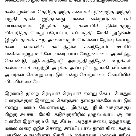
கடைகளில்
முன்னால்
எல்லாம்
போர்வை
உருண்டைகள்
.
கண் முன்னே தெரிந்த அந்த கடைகள் நிறைந்த அந்தப்
பகுதி தான்
ஐந்தாவது
மலை
என்றார்கள்
.
பசி
பயங்கரமாக
இருக்க
ஒரு
கடையில்
தின்பதற்கு
விசாரித்த
போது
பரோட்டா
,
சப்பாத்தி
,
மேகி
நூடுல்ஸ்
இருப்பதாகக்
கூற
அனைவரும்
மேகியை
தேர்வு
செய்து
கடை
வாசலில்
கூட்டத்தில்
கலந்தோம்
.
ஊசிப்
பனிக்காற்று
உள்ளே
வரை
பாய
மேலுடையை அணிந்து
கொண்டு
,
நடுக்கத்தோடு
அமர்ந்திருந்தேன்
.
உறக்கம்
கண்களைச்
சுழற்றி
அடிக்க
அப்படியே
தூங்கி
விடலாம்
அவர்கள்
சென்று
வரட்டும்
என்ற
சொற்களை
வெளியில்
விடவில்லையே
.
இரண்டு
முறை
ரெடியா
?
ரெடியா
?
என்று
கேட்ட
போதும்
உள்ளுக்குள்
இன்னும்
கொஞ்சம்
தாமதமாகவே
வரட்டும்
என்று
மனம்
வேண்டியது
.
இருபது
நிமிடங்களுக்குப்
பிறகு
சுடச்சுட
மேகி
.
கடுங்குளிரில்
முதல்
வாய்
சூடாக
உள்ளே
இறங்கும்
போது
கிட்டிய
அந்தச்
சுவை
,
ஐந்தாவது
மலை
வரை
ஏறிச்
சென்று
சாப்பிட்டால்
தான்
கிடைக்கும்
.
பகலில்
வரும்போது
தெரியும்
ஐந்தாவது
மலைச்
சரிவு
,