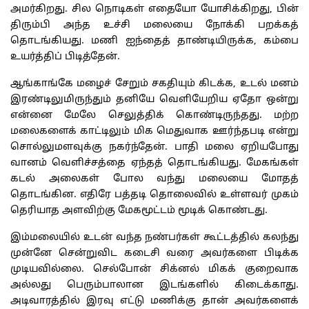
அமர்கிறது
.
சில
நொடிகள்
எதையோ
யோசிக்கிறது
,
பின்
திரும்பி
அந்த
உச்சி
மலையை
நோக்கி
பறக்கத்
தொடங்கியது
.
மணி
ஐந்தைத்
தாண்டியிருக்க
,
கம்பை
உயர்த்திப்
பிடித்தேன்
.
ஆங்காங்கே
மழைச்
சேறும்
சகதியும்
கிடக்க
,
உடல்
மனம்
இரண்டிலுமிருந்தும்
தனியே
வெளியேறிய
ஏதோ
ஒன்று
என்னை
மேலே
செலுத்திக்
கொண்டிருந்தது
.
மற்ற
மலைகளைக்
காட்டிலும்
மிக
மெதுவாக
ஊர்ந்தபடி
என்று
சொல்லுமளவுக்கு
நகர்ந்தேன்
.
பாதி
மலை
ஏறியபோது
வானம்
வெளிச்சத்தை
ஏந்தத்
தொடங்கியது
.
மேகங்கள்
கடல்
அலைகள்
போல
வந்து
மலையை
மோதத்
தொடங்கின
.
எதிரே
பத்தடி
தொலைவில்
உள்ளவர்
முகம்
தெரியாத
அளவிற்கு
மேகமூட்டம்
மூடிக்
கொண்டது
.
இம்மலையில்
உடன்
வந்த
நண்பர்கள்
கூட்டத்தில்
கலந்து
முன்னே
சென்றுவிட
கடைசி
வரை
அவர்களை
பிடிக்க
முடியவில்லை
.
செல்போன்
சிக்னல்
மிகக்
குறைவாக
அல்லது
பெரும்பாலான
இடங்களில்
கிடைக்காது
.
அடிவாரத்தில்
இரவு
எட்டு
மணிக்கு
தான்
அவர்களைக்