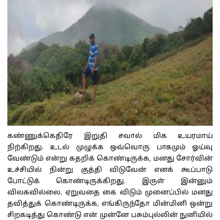
கண்ணுக்கெதிரே
இறுதி
சவால்
மிக
உயரமாய்
நிற்கிறது
.
உடல்
முழுக்க
ஒவ்வொரு
பாகமும்
ஓய்வு
வேண்டும்
என்று
கதறிக்
கொண்டிருக்க
,
மனது
சோர்வின்
உச்சியில்
நின்று
குத்தி
விடுவேன்
எனக்
கூப்பாடு
போட்டுக்
கொண்டிருக்கிறது
.
இருள்
இன்னும்
விலகவில்லை
.
ஏறுவதை
கை
விடும்
முனைப்பில்
மனது
தவித்துக்
கொண்டிருக்க
,
எங்கிருந்தோ
மின்மினி
ஒன்று
சிறகடித்து
கொண்டு
என்
முன்னே
பசும்புல்லின்
நுனியில்