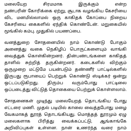
மலையேற
சிரமமாக
இருக்கும்
என்ற
நண்பரின்
கோரிக்கை
ஏற்று
,
சூடாக
வழங்கிய
கேசரியை
விட
மனமில்லாமல்
ஒரு
காகிதக்
கோப்பை
நிறைய
கேசரியை
கைகளில்
ஏந்திக்
கொண்டேன்
.
மறுகையில்
மூங்கில்
கம்பு
.
முதுகில்
பயணப்பை
.
வனத்துறை
சோதனையில்
நாம்
கொண்டு
போகும்
அனைத்து
வகை
நெகிழிப்
பொருட்களையும்
வாங்கி
வைத்துக்
கொள்கின்றனர்
.
தின்பண்டங்களை
காகிதத்
தாளில்
சுற்றித்
தருகின்றனர்
.
கடைகளில்
விற்கும்
ஒருமுறை
மட்டுமே
பயன்படும்
தண்ணீர்
பாட்டில்களில்
இருபது
ரூபாயைப்
பெற்றுக்
கொண்டு
ஸ்டிக்கர்
ஒன்று
ஒட்டப்படுகிறது
.
திரும்ப
வரும்போது
பாட்டிலை
ஒப்படைத்து
விட்டுத்
தொகையை
பெற்றுக்
கொள்ளலாம்
.
சோதனைகள்
முடிந்து
மலையேறத்
தொடங்கிய
போது
எட்டரை
மணி
.
முதல்
படியில்
காலை
வைத்தபோது
மழை
வேகமாகத்
தூரத்
தொடங்கியது
.
மொத்தத்
தூரமும்
ஏழு
மலைகளாக
பிரித்து
வைக்கப்பட்டு
,
ஆங்காங்கே
அறிவிப்புகள்
உள்ளன
.
நான்
உணர்ந்த
வரை
நாம்