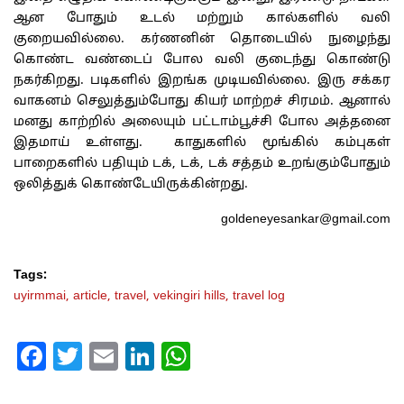
ஆன
போதும்
உடல்
மற்றும்
கால்களில்
வலி
குறையவில்லை
.
கர்ணனின்
தொடையில்
நுழைந்து
கொண்ட
வண்டைப்
போல
வலி
குடைந்து
கொண்டு
நகர்கிறது
.
படிகளில்
இறங்க
முடியவில்லை
.
இரு
சக்கர
வாகனம்
செலுத்தும்போது
கியர்
மாற்றச்
சிரமம்
.
ஆனால்
மனது
காற்றில்
அலையும்
பட்டாம்பூச்சி
போல
அத்தனை
இதமாய்
உள்ளது
.
காதுகளில்
மூங்கில்
கம்புகள்
பாறைகளில்
பதியும்
டக்
,
டக்
,
டக்
சத்தம்
உறங்கும்போதும்
ஒலித்துக்
கொண்டேயிருக்கின்றது
.
goldeneyesankar@gmail.com
Tags:
uyirmmai,
article,
travel,
vekingiri hills,
travel log
Facebook
Twitter
Email
LinkedIn
WhatsApp