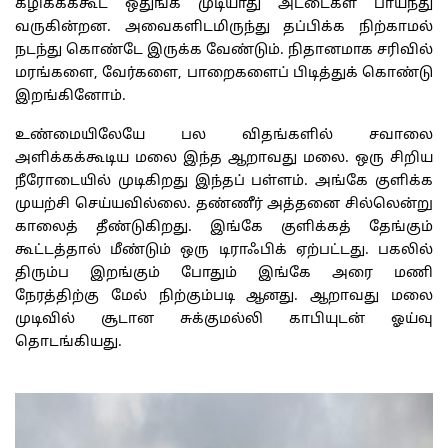
கழிக்கக்கூட
ஒதுங்க
முடியாது
அட்டைகள்
பாய்ந்து
வருகின்றன
.
அவைகளிடமிருந்து
தப்பிக்க
நிற்காமல்
நடந்து
கொண்டே
இருக்க
வேண்டும்
.
நிதானமாக
சரிவில்
மரங்களை
,
வேர்களை
,
பாறைகளைப்
பிடித்துக்
கொண்டு
இறங்கினோம்
.
உண்மையிலேயே
பல
விதங்களில்
சவாலை
அளிக்கக்கூடிய
மலை
இந்த
ஆறாவது
மலை
.
ஒரு
சிறிய
நீரோடையில்
முடிகிறது
இந்தப்
பள்ளம்
.
அங்கே
குளிக்க
முயற்சி
செய்யவில்லை
.
தண்ணீர்
அத்தனை
சில்லென்று
காலைத்
தீண்டுகிறது
.
இங்கே
குளிக்கத்
தேங்கும்
கூட்டத்தால்
மீண்டும்
ஒரு
டிராஃபிக்
ஏற்பட்டது
.
பகலில்
திரும்ப
இறங்கும்
போதும்
இங்கே
அரை
மணி
நேரத்திற்கு
மேல்
நிற்கும்படி
ஆனது
.
ஆறாவது
மலை
முடிவில்
சூடான
சுக்குமல்லி
காபியுடன்
ஓய்வு
தொடங்கியது
.