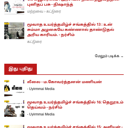
புனிதப் பசு - நிஷாந்த்
மற்றவை
கட்டுரை
›
மூவாத உயர்த்தமிழ்ச் சங்கத்தில் 13 : உன்
சும்மா அழகையே கண்ணால் தாண்டுதல்
அரிய காரியம். - நர்சிம்
கட்டுரை
மேலும் படிக்க →
இது புதிது
லீலை - ம.கோவர்த்தனன் மணியன்
-
Uyirmmai Media
மூவாத உயர்த்தமிழ்ச் சங்கத்தில் 16: தெறூஉம்
தெய்வம் - நர்சிம்
-
Uyirmmai Media
மூவாத உயர்த்தமிழ்ச் சங்கத்தில் 15: அளியள் -