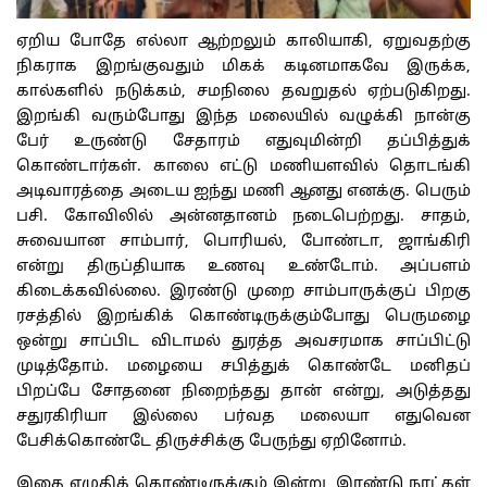
ஏறிய
போதே
எல்லா
ஆற்றலும்
காலியாகி
,
ஏறுவதற்கு
நிகராக
இறங்குவதும்
மிகக்
கடினமாகவே
இருக்க
,
கால்களில்
நடுக்கம்
,
சமநிலை
தவறுதல்
ஏற்படுகிறது
.
இறங்கி
வரும்போது
இந்த
மலையில்
வழுக்கி
நான்கு
பேர்
உருண்டு
சேதாரம்
எதுவுமின்றி
தப்பித்துக்
கொண்டார்கள்
.
காலை
எட்டு
மணியளவில்
தொடங்கி
அடிவாரத்தை
அடைய
ஐந்து
மணி
ஆனது
எனக்கு
.
பெரும்
பசி
.
கோவிலில்
அன்னதானம்
நடைபெற்றது
.
சாதம்
,
சுவையான
சாம்பார்
,
பொரியல்
,
போண்டா
,
ஜாங்கிரி
என்று
திருப்தியாக
உணவு
உண்டோம்
.
அப்பளம்
கிடைக்கவில்லை
.
இரண்டு
முறை
சாம்பாருக்குப்
பிறகு
ரசத்தில்
இறங்கிக்
கொண்டிருக்கும்போது
பெருமழை
ஒன்று
சாப்பிட
விடாமல்
துரத்த
அவசரமாக
சாப்பிட்டு
முடித்தோம்
.
மழையை
சபித்துக்
கொண்டே
மனிதப்
பிறப்பே
சோதனை
நிறைந்தது
தான்
என்று
,
அடுத்தது
சதுரகிரியா
இல்லை
பர்வத
மலையா
எதுவென
பேசிக்கொண்டே
திருச்சிக்கு
பேருந்து
ஏறினோம்
.
இதை
எழுதிக்
கொண்டிருக்கும்
இன்று
,
இரண்டு
நாட்கள்