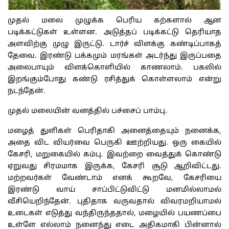
முதல்
மலை
முழுக்க
பெரிய
கற்களால்
ஆன
படிக்கட்டுகள்
உள்ளன
.
அடுத்தப்
படிக்கட்டு
தெரியாத
அளவிற்கு
முழு
இருட்டு
.
டார்ச்
விளக்கு
கண்டிப்பாகத்
தேவை
.
இரண்டு
பக்கமும்
மரங்கள்
அடர்ந்து
இருப்பதை
அலைபாயும்
விளக்கொளியில்
காணலாம்
.
பகலில்
இறங்கும்போது
கண்டு
ரசித்துக்
கொள்ளலாம்
என்று
நடந்தேன்
.
முதல் மலையின் வனத்தில் பச்சைப் பாம்பு.
மழைத்
துளிகள்
பெரிதாகி
அனைத்தையும்
நனைக்க
,
அதை
விட
வியர்வை
பெருகி
ஊற்றியது
.
ஒரு
கையில்
கேசரி
,
மறுகையில்
கம்பு
.
இவற்றை
வைத்துக்
கொண்டு
ஏறுவது
சிரமமாக
இருக்க
,
கேசரி
சூடு
ஆறிவிட்டது
.
மற்றவர்கள்
வேண்டாம்
எனக்
கூறவே
,
கேசரியை
இரண்டு
வாய்
சாப்பிட்டுவிட்டு
மனமில்லாமல்
வீசியெறிந்தேன்
.
புதிதாக
வருவதால்
விவரமறியாமல்
உடைகள்
எடுத்து
வந்திருந்ததால்
,
மழையில்
பயணப்பை
உள்ளே
எல்லாம்
நனைந்து
எடை
அதிகமாகி
பின்னால்