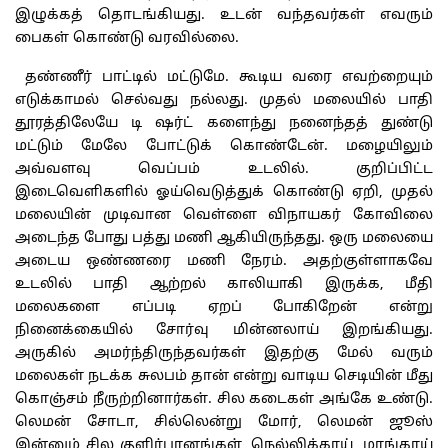
இழுக்கத்
தொடங்கியது
.
உடன்
வந்தவர்கள்
எவரும்
பைகள்
கொண்டு
வரவில்லை
.
தண்ணீர்
பாட்டில்
மட்டுமே
.
கூடிய
வரை
எவற்றையும்
எடுக்காமல்
செல்வது
நல்லது
.
முதல்
மலையில்
பாதி
தூரத்திலேயே
டி
ஷர்ட்
களைந்து
நனைந்தத்
துண்டு
மட்டும்
மேலே
போட்டுக்
கொண்டேன்
.
மழையிலும்
அவ்வளவு
வெப்பம்
உடலில்
.
குறிப்பிட்ட
இடைவெளிகளில்
ஓய்வெடுத்துக்
கொண்டு
ஏறி
,
முதல்
மலையின்
முடிவான
வெள்ளை
விநாயகர்
கோவிலை
அடைந்த
போது
பத்து
மணி
ஆகியிருந்தது
.
ஒரு
மலையை
அடைய
ஒண்ணரை
மணி
நேரம்
.
அதற்குள்ளாகவே
உடலில்
பாதி
ஆற்றல்
காலியாகி
இருக்க
,
மீதி
மலைகளை
எப்படி
ஏறப்
போகிறேன்
என்று
நினைக்கையில்
சோர்வு
மின்னலாய்
இறங்கியது
.
அருகில் அமர்ந்திருந்தவர்கள் இதற்கு
மேல்
வரும்
மலைகள்
நடக்க
சுலபம்
தான்
என்று
வாடிய
செடியின்
மீது
கொஞ்சம்
நீருற்றினார்கள்
.
சில
கடைகள்
அங்கே
உண்டு
.
லெமன்
சோடா
,
சில்லென்று
மோர்
,
லெமன்
ஜூஸ்
இன்னும்
சில
குளிர்பானங்கள்
,
நெல்லிக்காய்
,
மாங்காய்