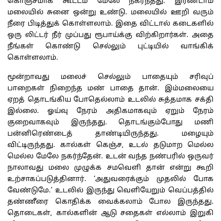
கொஞ்சமாக
கூட்டம்
மேலே
நகர்ந்தது
.
இரண்டாம்
மலையில்
சுனை
ஒன்று
உண்டு
.
மலையில்
ஊறி
வரும்
நீரை
பிடித்துக்
கொள்ளலாம்
.
இதை
விட்டால்
கடைகளில்
ஒரு
லிட்டர்
நீர்
முப்பது
ரூபாய்க்கு
விற்கிறார்கள்
.
அதை
நீங்கள்
கொண்டு
செல்லும்
புட்டியில்
வாங்கிக்
கொள்ளலாம்
.
மூன்றாவது
மலைச்
செல்லும்
பாதையும்
சரிவுப்
பாறைகள்
நிறைந்த
மண்
பாதை
தான்
.
இம்மலையை
ஏறத்
தொடங்கிய
போதெல்லாம்
உடலில்
சுத்தமாக
சக்தி
இல்லை
.
ஓய்வு
நேரம்
அதிகமாகவும்
ஏறும்
நேரம்
குறைவாகவும்
இருந்தது
.
தொடங்கும்போது
மணி
பன்னிரெண்டைத்
தாண்டியிருந்தது
.
மழையும்
விட்டிருந்தது
.
கால்கள்
கெஞ்ச
,
உடல்
தடுமாற
மெல்ல
மெல்ல
மேலே
நகர்ந்தேன்
.
உடன்
வந்த
நண்பரில்
ஒருவர்
நாலாவது
மலை
முழுக்க
சமவெளி
தான்
என்று
கூறி
உற்சாகப்படுத்தினார்
. ‘
அதுவரைக்கும்
முதலில்
போக
வேண்டுமே
.’
உடலில்
இருந்து
வெளியேறும்
வெப்பத்தில்
தண்ணீரை
கொதிக்க
வைக்கலாம்
போல
இருந்தது
.
தொடைகள்
,
கால்களின்
ஆடு
சதைகள்
எல்லாம்
இறுகி