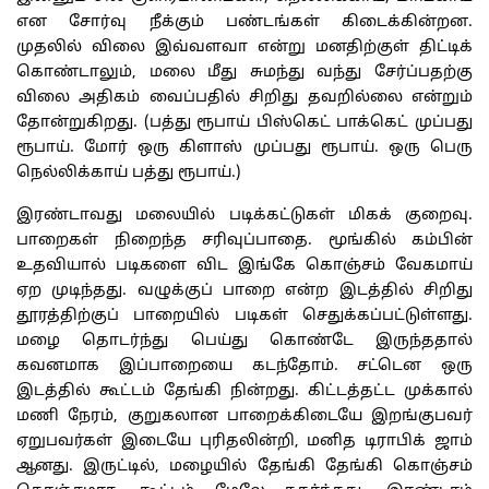
என
சோர்வு
நீக்கும்
பண்டங்கள்
கிடைக்கின்றன
.
முதலில்
விலை
இவ்வளவா
என்று
மனதிற்குள்
திட்டிக்
கொண்டாலும்
,
மலை
மீது
சுமந்து
வந்து
சேர்ப்பதற்கு
விலை
அதிகம்
வைப்பதில்
சிறிது
தவறில்லை
என்றும்
தோன்றுகிறது
. (
பத்து
ரூபாய்
பிஸ்கெட்
பாக்கெட்
முப்பது
ரூபாய்
.
மோர்
ஒரு
கிளாஸ்
முப்பது
ரூபாய்
.
ஒரு
பெரு
நெல்லிக்காய்
பத்து
ரூபாய்
.)
இரண்டாவது
மலையில்
படிக்கட்டுகள்
மிகக்
குறைவு
.
பாறைகள்
நிறைந்த
சரிவுப்பாதை
.
மூங்கில்
கம்பின்
உதவியால்
படிகளை
விட
இங்கே
கொஞ்சம்
வேகமாய்
ஏற
முடிந்தது
.
வழுக்குப்
பாறை
என்ற
இடத்தில்
சிறிது
தூரத்திற்குப்
பாறையில்
படிகள்
செதுக்கப்பட்டுள்ளது
.
மழை
தொடர்ந்து
பெய்து
கொண்டே
இருந்ததால்
கவனமாக
இப்பாறையை
கடந்தோம்
.
சட்டென
ஒரு
இடத்தில்
கூட்டம்
தேங்கி
நின்றது
.
கிட்டத்தட்ட
முக்கால்
மணி
நேரம்
,
குறுகலான
பாறைக்கிடையே
இறங்குபவர்
ஏறுபவர்கள்
இடையே
புரிதலின்றி
,
மனித
டிராபிக்
ஜாம்
ஆனது
.
இருட்டில்
,
மழையில்
தேங்கி
தேங்கி
கொஞ்சம்