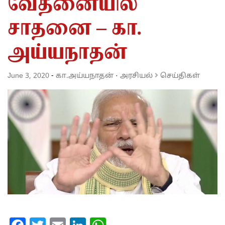
வேதனையில்
சாதனை – கா.
அய்யநாதன்
June 3, 2020
-
கா.அய்யநாதன்
·
அரசியல்
செய்திகள்