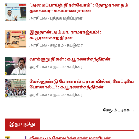
"அமைப்பாய்த் திரள்வோம்" : தோழரான நம்
தலைவர் - கல்யாணராமன்
அரசியல்
புத்தக மதிப்புரை
›
இதுதான் அய்யா, ராமராஜ்யம்! :
க.பூரணச்சந்திரன்
அரசியல்
சமூகம்
கட்டுரை
›
›
வாக்குறுதிகள் : க.பூரணச்சந்திரன்
அரசியல்
சமூகம்
கட்டுரை
›
›
மேல்துண்டு போனால் பரவாயில்ல, வேட்டியே
போனால்…? : க.பூரணச்சந்திரன்
அரசியல்
சமூகம்
கட்டுரை
›
›
மேலும் படிக்க →
இது புதிது
லீலை - ம.கோவர்த்தனன் மணியன்