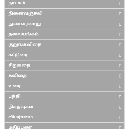
நாடகம்
நினைவஞ்சலி
நுண்வரலாறு
தலையங்கம்
குறுங்கவிதை
கட்டுரை
சிறுகதை
கவிதை
உரை
பத்தி
நிகழ்வுகள்
விமர்சனம்
மதிப்புரை