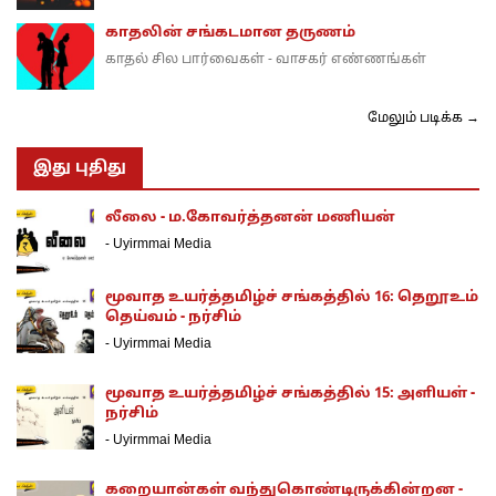
காதலின் சங்கடமான தருணம்
காதல் சில பார்வைகள் - வாசகர் எண்ணங்கள்
மேலும் படிக்க →
இது புதிது
லீலை - ம.கோவர்த்தனன் மணியன்
-
Uyirmmai Media
மூவாத உயர்த்தமிழ்ச் சங்கத்தில் 16: தெறூஉம்
தெய்வம் - நர்சிம்
-
Uyirmmai Media
மூவாத உயர்த்தமிழ்ச் சங்கத்தில் 15: அளியள் -
நர்சிம்
-
Uyirmmai Media
கறையான்கள் வந்துகொண்டிருக்கின்றன -