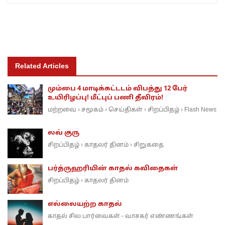
Related Articles
மும்பை 4 மாடிக்கட்டடம் விபத்து 12 பேர்
உயிரிழப்பு! மீட்புப் பணி தீவிரம்!
மற்றவை
சமூகம்
செய்திகள்
சிறப்பிதழ்
Flash News
›
›
›
›
லவ் குரு
சிறப்பிதழ்
காதலர் தினம்
சிறுகதை
›
›
பர்த்ருஹரியின் காதல் கவிதைகள்
சிறப்பிதழ்
காதலர் தினம்
›
எல்லையற்ற காதல்
காதல் சில பார்வைகள் - வாசகர் எண்ணங்கள்