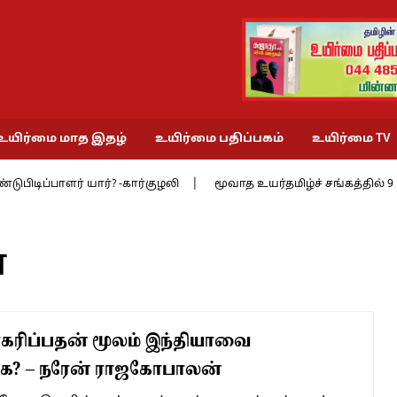
உயிர்மை மாத இதழ்
உயிர்மை பதிப்பகம்
உயிர்மை TV
டிப்பாளர் யார்? -கார்குழலி
மூவாத உயர்தமிழ்ச் சங்கத்தில் 9 : செங்க
்
ாகரிப்பதன் மூலம் இந்தியாவை
க? – நரேன் ராஜகோபாலன்