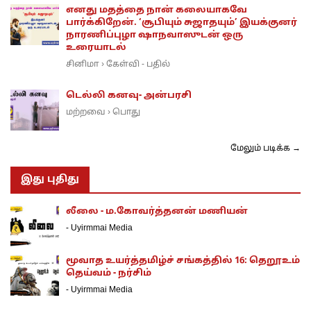
எனது மதத்தை நான் கலையாகவே
பார்க்கிறேன். ‘சூபியும் சுஜாதயும்’ இயக்குனர்
நாரணிப்புழா ஷாநவாஸுடன் ஒரு
உரையாடல்
சினிமா
கேள்வி - பதில்
›
டெல்லி கனவு- அன்பரசி
மற்றவை
பொது
›
மேலும் படிக்க →
இது புதிது
லீலை - ம.கோவர்த்தனன் மணியன்
-
Uyirmmai Media
மூவாத உயர்த்தமிழ்ச் சங்கத்தில் 16: தெறூஉம்
தெய்வம் - நர்சிம்
-
Uyirmmai Media