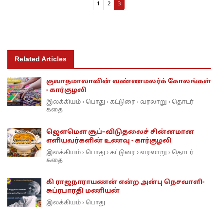
Page navigation
Page
Page
Current Page
1
2
3
Related Articles
குவாதமாலாவின் வண்ணமலர்க் கோலங்கள்
- கார்குழலி
இலக்கியம்
பொது
கட்டுரை
வரலாறு
தொடர்
›
›
›
›
கதை
ஜௌமௌ சூப்–விடுதலைச் சின்னமான
எளியவர்களின் உணவு - கார்குழலி
இலக்கியம்
பொது
கட்டுரை
வரலாறு
தொடர்
›
›
›
›
கதை
கி ராஜநாராயணன் என்ற அன்பு நெசவாளி-
சுப்ரபாரதி மணியன்
இலக்கியம்
பொது
›