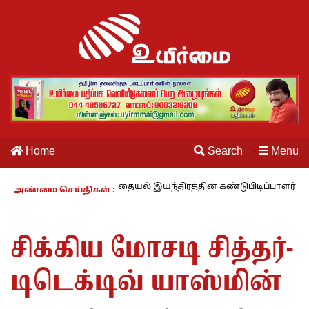
Home
Search
Menu
·
ும் காலம் – 27 : தையல் இயந்திரத்தின் கண்டுபிடிப்பாளர் யார்? -கார்கு
அண்மை செய்திகள் :
சிக்கிய மோசடி சித்தர்-
டிடெக்டிவ் யாஸ்மின்