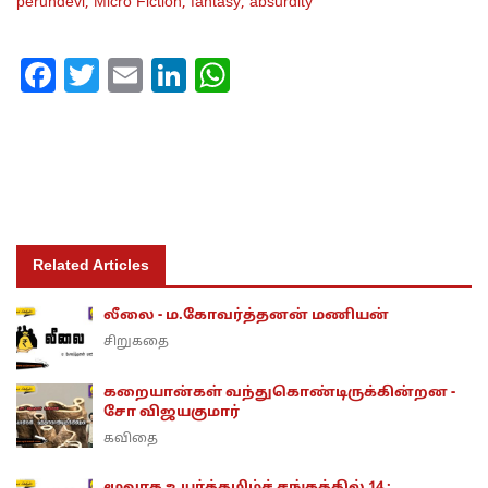
perundevi,
Micro Fiction,
fantasy,
absurdity
Facebook
Twitter
Email
LinkedIn
WhatsApp
Related Articles
லீலை - ம.கோவர்த்தனன் மணியன்
சிறுகதை
கறையான்கள் வந்துகொண்டிருக்கின்றன -
சோ விஜயகுமார்
கவிதை