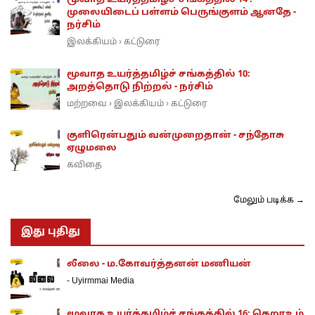
மூவாத உயர்த்தமிழ்ச் சங்கத்தில் 14 :
முலையிடைப் பள்ளம் பெருங்குளம் ஆனதே -
நர்சிம்
இலக்கியம்
கட்டுரை
›
மூவாத உயர்த்தமிழ்ச் சங்கத்தில் 10:
அறத்தொடு நிற்றல் - நர்சிம்
மற்றவை
இலக்கியம்
கட்டுரை
›
›
குளிரென்பதும் வன்முறைதான் - சந்தோசு
ஏழுமலை
கவிதை
மேலும் படிக்க →
இது புதிது
லீலை - ம.கோவர்த்தனன் மணியன்
-
Uyirmmai Media
மூவாத உயர்த்தமிழ்ச் சங்கத்தில் 16: தெறூஉம்