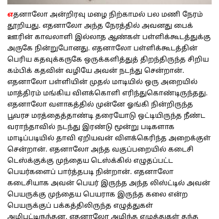
எ
தனாலோ அன்றிரவு மழை நிற்காமல் பல மணி நேரம்
தூறியது. எதனாலோ அந்த நேரத்தில் அவனது பைக்
ஊரின் காவலாளி இல்லாத ஆண்கள் பள்ளிக்கூடத்துக்கு
அருகே நின்றுபோனது. எதனாலோ பள்ளிக்கூடத்தின்
பெரிய கதவுக்கருகே ஒருக்களித்துத் திறந்திருந்த சிறிய
கம்பிக் கதவின் வழியே அவன் நடந்து சென்றான்.
எதனாலோ பள்ளியின் முதல் மாடியில் ஒரு அறையில்
மாத்திரம் மங்கிய விளக்கொளி எரிந்துகொண்டிருந்தது.
எதனாலோ வளாகத்தில் முன்னே ஓங்கி நின்றிருந்த
பூவரச மரத்தைத்தாண்டி தரையோடு ஒட்டியிருந்த நீண்ட
வராந்தாவில் நடந்து இரண்டு மூன்று படிகளாக
மாடிப்படியில் தாவி ஏறியவன் விளக்கெரிந்த அறைக்குள்
சென்றான். எதனாலோ அந்த வகுப்பறையில் கடைசி
டெஸ்க்குக்கு முந்தைய டெஸ்க்கில் எழுதப்பட்ட
பெயர்களைப் பார்த்தபடி நின்றான். எதனாலோ
கடைசியாக அவன் பெயர் இருந்த அந்த லிஸ்ட்டில் அவன்
பெயருக்கு முந்தைய பெயராக இருந்த கலை என்ற
பெயருக்குப் பக்கத்திலிருந்த எழுத்துகள்
அழிபட்டிருந்தன. எதனாலோ அழிந்த எழுத்துகள் தந்த