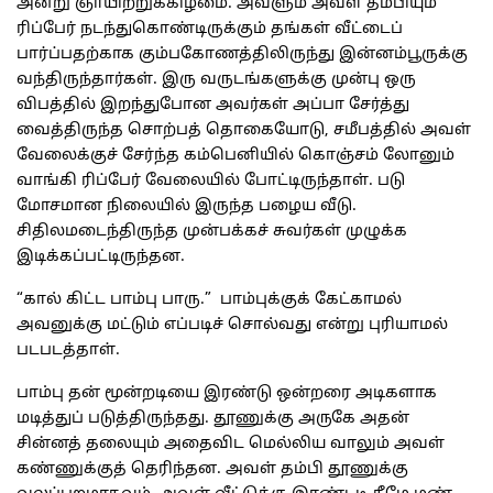
அன்று ஞாயிற்றுக்கிழமை. அவளும் அவள் தம்பியும்
ரிப்பேர் நடந்துகொண்டிருக்கும் தங்கள் வீட்டைப்
பார்ப்பதற்காக கும்பகோணத்திலிருந்து இன்னம்பூருக்கு
வந்திருந்தார்கள். இரு வருடங்களுக்கு முன்பு ஒரு
விபத்தில் இறந்துபோன அவர்கள் அப்பா சேர்த்து
வைத்திருந்த சொற்பத் தொகையோடு, சமீபத்தில் அவள்
வேலைக்குச் சேர்ந்த கம்பெனியில் கொஞ்சம் லோனும்
வாங்கி ரிப்பேர் வேலையில் போட்டிருந்தாள். படு
மோசமான நிலையில் இருந்த பழைய வீடு.
சிதிலமடைந்திருந்த முன்பக்கச் சுவர்கள் முழுக்க
இடிக்கப்பட்டிருந்தன.
“கால் கிட்ட பாம்பு பாரு.” பாம்புக்குக் கேட்காமல்
அவனுக்கு மட்டும் எப்படிச் சொல்வது என்று புரியாமல்
படபடத்தாள்.
பாம்பு தன் மூன்றடியை இரண்டு ஒன்றரை அடிகளாக
மடித்துப் படுத்திருந்தது. தூணுக்கு அருகே அதன்
சின்னத் தலையும் அதைவிட மெல்லிய வாலும் அவள்
கண்ணுக்குத் தெரிந்தன. அவள் தம்பி தூணுக்கு