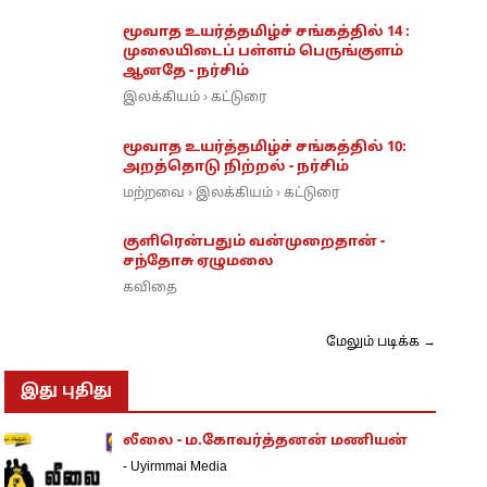
மூவாத உயர்த்தமிழ்ச் சங்கத்தில் 14 :
முலையிடைப் பள்ளம் பெருங்குளம்
ஆனதே - நர்சிம்
இலக்கியம்
கட்டுரை
›
மூவாத உயர்த்தமிழ்ச் சங்கத்தில் 10:
அறத்தொடு நிற்றல் - நர்சிம்
மற்றவை
இலக்கியம்
கட்டுரை
›
›
குளிரென்பதும் வன்முறைதான் -
சந்தோசு ஏழுமலை
கவிதை
மேலும் படிக்க →
இது புதிது
லீலை - ம.கோவர்த்தனன் மணியன்
-
Uyirmmai Media