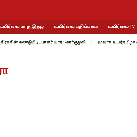
உயிர்மை மாத இதழ்
உயிர்மை பதிப்பகம்
உயிர்மை TV
 கண்டுபிடிப்பாளர் யார்? -கார்குழலி
மூவாத உயர்தமிழ்ச் சங்கத்தில் 
ரா