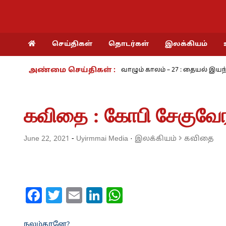
செய்திகள்
தொடர்கள்
இலக்கியம்
அண்மை செய்திகள் :
்கரம் - அ.ராமசாமி
நாம் வாழும் காலம் – 27 : தையல் இயந்திரத்தின்
கவிதை : கோபி சேகுவே
June 22, 2021
-
Uyirmmai Media
·
இலக்கியம்
கவிதை
Facebook
Twitter
Email
LinkedIn
WhatsApp
நலம்தானே?