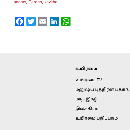
poems,
Corona,
kavithai
Facebook
Twitter
Email
LinkedIn
WhatsApp
உயிர்மை
உயிர்மை TV
மனுஷ்ய புத்திரன் பக்கங
மாத இதழ்
இலக்கியம்
உயிர்மை பதிப்பகம்