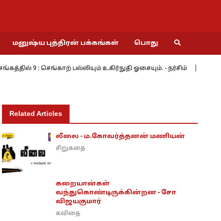
மனுஷ்ய புத்திரன் பக்கங்கள்
பொது
9 : செங்காற் பல்லியும் உகிர்நுதி ஓசையும். - நர்சிம்
மேற்கின் ம
Related Articles
லீலை - ம.கோவர்த்தனன் மணியன்
சிறுகதை
கறையான்கள்
வந்துகொண்டிருக்கின்றன - சோ
விஜயகுமார்
கவிதை