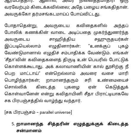
ஆரம்பித்தார். ஆனால், அவர் நினைத்தமாதிரி ஒரு
வரவேற்பும் கிடைக்கவில்லை; அதே பழைய சங்கதிதான்.
அவருக்கோ தர்மசங்கடமாய்ப் போய்விட்டது.
போதாதென்று, அவருடைய கவிதைகளில் அந்தப்
போலிக் கணக்கின் வாடை அடிப்பதை முகர்ந்துணர்ந்த
அவருடைய சாஹித்திய சஹுருதயர்கள்
இப்படியெல்லாம் எழுதினார்கள்: ”உனக்குப் புகழ்
வேண்டுமானால் எழுதிச் சம்பாதிக்க வேண்டும். எங்கள்
’சீதா’வின் கவிதைகளைத் திருடி உன் பெயரில் போட்டுக்
கொள்ளக்கூடாது. அக் கலாவாணியின் கால் தூசிற்கு நீ
பெற மாட்டாய்” என்றெல்லாம் அவரை வசை மாரி
பொழிந்தார்கள்; றாமானந்தரும் சரி உண்மையைச்
சொல்லிக் கிடைத்த புகழை ஏன் கெடுத்துக்
கொள்வானேன் என்று கவிதாயினி சீதா பிராட்டியாகவே
சக பிரபஞ்சத்தில் வாழ்ந்து வந்தார்.
[சக பிரபஞ்சம் – parallel universe]
றாமானந்த சித்தரின் எழுத்துக்குக் கிடைத்த
சன்மானம்