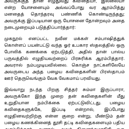
அவருக்குத் தான் எழுதுவது கவிதையா, இல்லையா
என்ற யோசனையும் அவ்வப்போது வர ஆரம்பித்து
மனதைத் தொந்தரவு பண்ணிக் கொண்டிருந்தது;
அவருக்கு இப்படியான ஒரு யோசனை தோன்றவும் அதை
நடைமுறையும் படுத்திப்பார்த்தார்:
முகநூல் எனப்பட்ட நவீன மக்கள் சம்பாஷித்துக்
கொள்ளப் பயன்பட்டு வந்த ஓர் உபகார ஸ்தலத்தில் ஒரு
போலிக் கணக்கை ஏற்படுத்தி, அதில் தான் பால்ய
பருவத்தில் எழுதியவற்றைப் பிரசுரிக்க ஆரம்பித்தார்.
அவரால் நம்பமுடியவில்லை. கொஞ்ச நாட்களிலேயே
அவருடைய அந்த பழைய கவிதைகளின் பிரஸ்தாபம்
ஊர் தெருவெங்கும் வேக வேகமாய் பரவியது.
இவ்வாறு நடந்த பிறகு சித்தர் சும்மா இருப்பாரா,
அவருக்கோ இந்த முறை தன் கவிதைகளின் மீது
உறுதியான நம்பிக்கை ஏற்பட்டுவிட்டது. பழைய
கவிதைகளுக்கே, இப்படி என்றால், இப்போது
எழுதினவற்றிற்கு என்ன குறை என்று, மீண்டும் தன்
பழைய கணக்கினைத் தூசி தட்டி கவிதைகளையும் பதிய