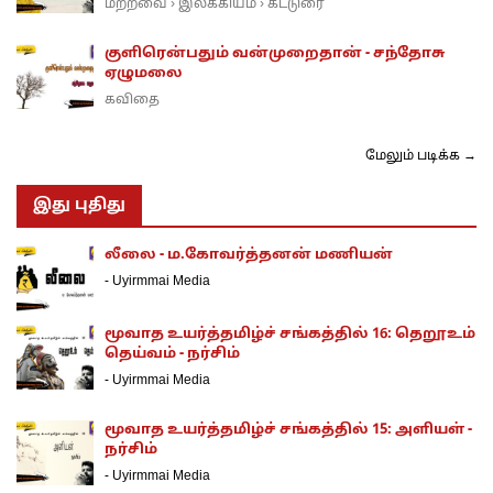
மற்றவை
இலக்கியம்
கட்டுரை
›
›
குளிரென்பதும் வன்முறைதான் - சந்தோசு
ஏழுமலை
கவிதை
மேலும் படிக்க →
இது புதிது
லீலை - ம.கோவர்த்தனன் மணியன்
-
Uyirmmai Media
மூவாத உயர்த்தமிழ்ச் சங்கத்தில் 16: தெறூஉம்
தெய்வம் - நர்சிம்
-
Uyirmmai Media
மூவாத உயர்த்தமிழ்ச் சங்கத்தில் 15: அளியள் -
நர்சிம்
-
Uyirmmai Media