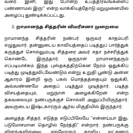
வரை. இனி, இது போன்ற உபத்திரவங்களைப்
பண்ணாமல் இரு!” என்ற வாக்கியத்தோடு மறுமுனையில்
அழைப்பு துண்டிக்கப்பட்டது.
றாமானந்த சித்தரின் விமரிசனா முறைமை
றாமானந்த சித்தரின் நண்பர் ஒருவர் காதம்பரி
எழுதுவார். தன்னுடைய காவியத்தைப் படித்துப் பார்த்துக்
கருத்துச் சொல்லும்படி சித்தரை அவர் சதா நச்சரித்துக்
கொண்டே இருந்தார். ஒருநாள் றாமானந்தரும்
எப்படியாச்சும் இந்த புஸ்தகத்திற்கென நேரம் ஒதுக்கிப்
படித்து முடித்துவிடவேண்டும் என்று உறுதி பூண்டு அன்ன
ஆகாரம் இன்றி ஒரு பகல் மொத்தத்தையும் ஒதுக்கி,
அவ்வண்ணமே அதைப் படித்தும் முடித்தார். படித்த
விசயத்தையும், மறுநாள் அழைக்கிறேன் என்ற
தகவலையும் நண்பருக்குச் சொல்லி அனுப்பியிருந்தார்.
அவருடைய இஷ்டகாரரும் ஆர்வ மிகுதியில் இருந்தார்.
அழைத்த சித்தர், எடுத்த எடுப்பிலேயே ”என்னய்யா இது.
படுமோசமான தொழில் நேர்த்தி” என்றார். நண்பருக்கு
விளங்கவில்லை. எல்லோரும் காவிய லட்சணம்