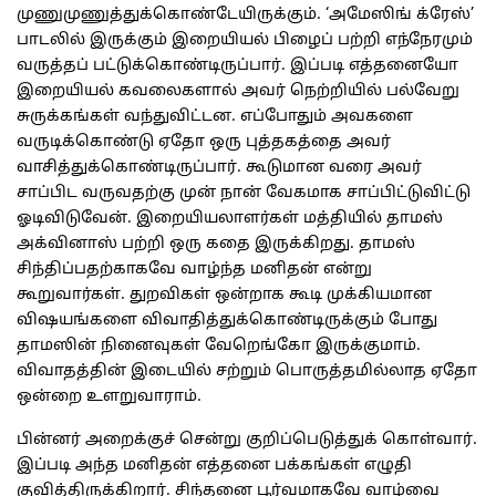
முணுமுணுத்துக்கொண்டேயிருக்கும். ‘அமேஸிங் க்ரேஸ்’
பாடலில் இருக்கும் இறையியல் பிழைப் பற்றி எந்நேரமும்
வருத்தப் பட்டுக்கொண்டிருப்பார். இப்படி எத்தனையோ
இறையியல் கவலைகளால் அவர் நெற்றியில் பல்வேறு
சுருக்கங்கள் வந்துவிட்டன. எப்போதும் அவகளை
வருடிக்கொண்டு ஏதோ ஒரு புத்தகத்தை அவர்
வாசித்துக்கொண்டிருப்பார். கூடுமான வரை அவர்
சாப்பிட வருவதற்கு முன் நான் வேகமாக சாப்பிட்டுவிட்டு
ஓடிவிடுவேன். இறையியலாளர்கள் மத்தியில் தாமஸ்
அக்வினாஸ் பற்றி ஒரு கதை இருக்கிறது. தாமஸ்
சிந்திப்பதற்காகவே வாழ்ந்த மனிதன் என்று
கூறுவார்கள். துறவிகள் ஒன்றாக கூடி முக்கியமான
விஷயங்களை விவாதித்துக்கொண்டிருக்கும் போது
தாமஸின் நினைவுகள் வேறெங்கோ இருக்குமாம்.
விவாதத்தின் இடையில் சற்றும் பொருத்தமில்லாத ஏதோ
ஒன்றை உளறுவாராம்.
பின்னர் அறைக்குச் சென்று குறிப்பெடுத்துக் கொள்வார்.
இப்படி அந்த மனிதன் எத்தனை பக்கங்கள் எழுதி
குவித்திருக்கிறார். சிந்தனை பூர்வமாகவே வாழ்வை