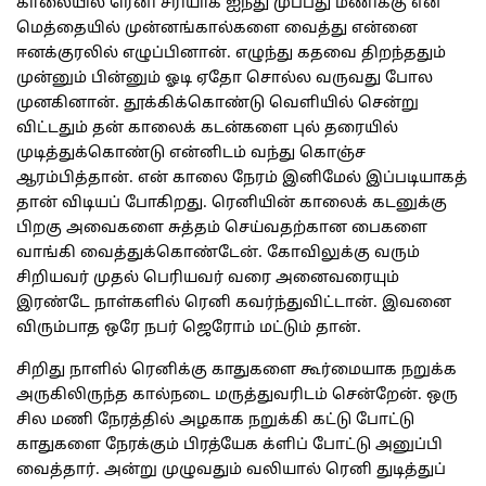
காலையில் ரெனி சரியாக ஐந்து முப்பது மணிக்கு என்
மெத்தையில் முன்னங்கால்களை வைத்து என்னை
ஈனக்குரலில் எழுப்பினான். எழுந்து கதவை திறந்ததும்
முன்னும் பின்னும் ஓடி ஏதோ சொல்ல வருவது போல
முனகினான். தூக்கிக்கொண்டு வெளியில் சென்று
விட்டதும் தன் காலைக் கடன்களை புல் தரையில்
முடித்துக்கொண்டு என்னிடம் வந்து கொஞ்ச
ஆரம்பித்தான். என் காலை நேரம் இனிமேல் இப்படியாகத்
தான் விடியப் போகிறது. ரெனியின் காலைக் கடனுக்கு
பிறகு அவைகளை சுத்தம் செய்வதற்கான பைகளை
வாங்கி வைத்துக்கொண்டேன். கோவிலுக்கு வரும்
சிறியவர் முதல் பெரியவர் வரை அனைவரையும்
இரண்டே நாள்களில் ரெனி கவர்ந்துவிட்டான். இவனை
விரும்பாத ஒரே நபர் ஜெரோம் மட்டும் தான்.
சிறிது நாளில் ரெனிக்கு காதுகளை கூர்மையாக நறுக்க
அருகிலிருந்த கால்நடை மருத்துவரிடம் சென்றேன். ஒரு
சில மணி நேரத்தில் அழகாக நறுக்கி கட்டு போட்டு
காதுகளை நேரக்கும் பிரத்யேக க்ளிப் போட்டு அனுப்பி
வைத்தார். அன்று முழுவதும் வலியால் ரெனி துடித்துப்