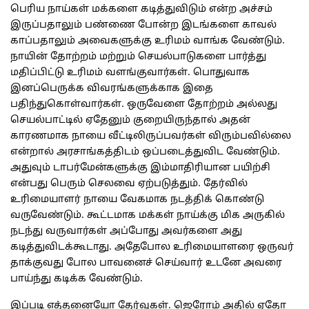
பெரிய நாய்கள் மக்களை கடித்துவிடும் என்ற அச்சம்
இருப்பதாலும் பண்ணை போன்ற இடங்களை காவல்
காப்பதாலும் அவைகளுக்கு உரிமம் வாங்க வேண்டும்.
நாயின் தோற்றம் மற்றும் செயல்பாடுகளை பார்த்து
மதிப்பிட்டு உரிமம் வளங்குவார்கள். பொதுவாக
இனப்பெருக்க விவரங்களுக்காக இதை
பதிந்துகொள்வார்கள். ஒருவேளை தோற்றம் அல்லது
செயல்பாட்டில் ஏதேனும் குறையிருந்தால் அதன்
காரணமாக நாயை வீட்டிலிருப்பவர்கள் விரும்பவில்லை
என்றால் அரசாங்கத்திடம் ஒப்படைத்துவிட வேண்டும்.
அதுவும் டாபர்மேன்களுக்கு இம்மாதிரியான பயிற்சி
என்பது பெரும் செலவை ஏற்படுத்தும். தேர்வில்
உரிமையாளர் நாயை வேகமாக நடத்திக் கொண்டு
வருவேண்டும். கூட்டமாக மக்கள் நாய்க்கு மிக அருகில்
நடந்து வருவார்கள் அப்போது அவர்களை அது
கடித்துவிடக்கூடாது. அதேபோல உரிமையாளரை ஒருவர்
தாக்குவது போல பாவனைச் செய்வார் உடனே அவரை
பாய்ந்து கடிக்க வேண்டும்.
இப்படி எத்தனையோ தேர்வுகள். ஜெரோம் அதில் ஏதோ