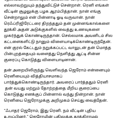
எல்லாவற்றுயும் தந்துவிட்டுச் சென்றாள். ரெனி எங்கள்
வீட்டின் சூழலுக்கு பழக ஆரம்பித்தான். நான் எங்கு
சென்றாலும் என் பின்னாடி ஓடி வருவான். நான்
ரெஃப்ரிஜிரேட்டரை திறந்ததும் தன் முன்னங்கால்களை
தூக்கி அதன் அடுக்குகளில் வைத்து உணவுகளை
முகர்ந்துக் கொண்டிருந்தான். செல்லமாக அவனிடம் சில
கட்டளைகளிட்டு நானும் விளையாடிக்கொண்டிருந்தேன்.
என் குரல் கேட்டதும் நறுக்கப்பட்ட வாலுடன் தன் மொத்த
பின்புறத்தையும் வளைத்து நெளித்து ஆட்டி சின்ன
குரைப்பு கொடுத்து விளையாடினான்.
தன் அறையிலிருந்து வெளிவந்த ஜெரோம் என்னையும்
ரெனியையும் வித்தியாசமாகப்
பார்த்துக்கொண்டிருந்தார். அவரைப் பார்த்ததும் ரெனி
தன் வயது மற்றும் தோற்றத்தை மீறிய குரைப்பை
கொடுத்து எனக்குப் பின்னால் வந்து நின்றான். நான்
ரெனியை ஜெரோமுக்கு அறிமுகம் செய்து வைத்தேன்.
“ஃபாதர் ஜெரோம், இது ரெனி. நம் வீட்டின் புதிய
உறுப்பினர்.” ஜெரோமின் பதிலுக்கு காத்திராமல்