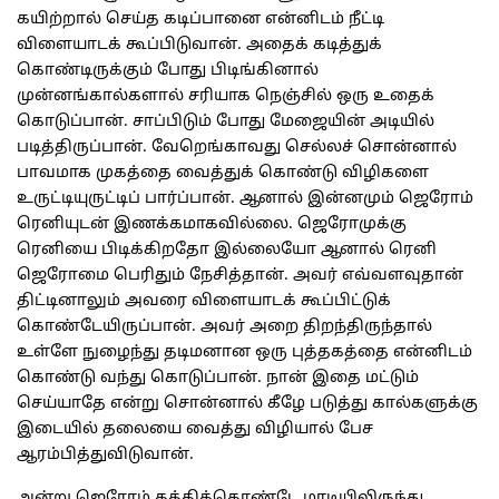
கயிற்றால் செய்த கடிப்பானை என்னிடம் நீட்டி
விளையாடக் கூப்பிடுவான். அதைக் கடித்துக்
கொண்டிருக்கும் போது பிடிங்கினால்
முன்னங்கால்களால் சரியாக நெஞ்சில் ஒரு உதைக்
கொடுப்பான். சாப்பிடும் போது மேஜையின் அடியில்
படித்திருப்பான். வேறெங்காவது செல்லச் சொன்னால்
பாவமாக முகத்தை வைத்துக் கொண்டு விழிகளை
உருட்டியுருட்டிப் பார்ப்பான். ஆனால் இன்னமும் ஜெரோம்
ரெனியுடன் இணக்கமாகவில்லை. ஜெரோமுக்கு
ரெனியை பிடிக்கிறதோ இல்லையோ ஆனால் ரெனி
ஜெரோமை பெரிதும் நேசித்தான். அவர் எவ்வளவுதான்
திட்டினாலும் அவரை விளையாடக் கூப்பிட்டுக்
கொண்டேயிருப்பான். அவர் அறை திறந்திருந்தால்
உள்ளே நுழைந்து தடிமனான ஒரு புத்தகத்தை என்னிடம்
கொண்டு வந்து கொடுப்பான். நான் இதை மட்டும்
செய்யாதே என்று சொன்னால் கீழே படுத்து கால்களுக்கு
இடையில் தலையை வைத்து விழியால் பேச
ஆரம்பித்துவிடுவான்.
அன்று ஜெரோம் கத்திக்கொண்டே மாடியிலிருந்து