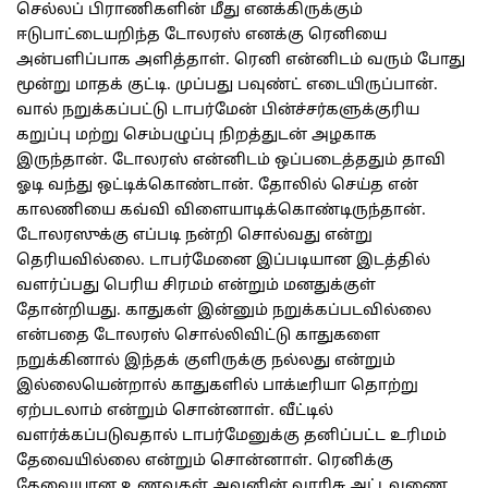
செல்லப் பிராணிகளின் மீது எனக்கிருக்கும்
ஈடுபாட்டையறிந்த டோலரஸ் எனக்கு ரெனியை
அன்பளிப்பாக அளித்தாள். ரெனி என்னிடம் வரும் போது
மூன்று மாதக் குட்டி. முப்பது பவுண்ட் எடையிருப்பான்.
வால் நறுக்கப்பட்டு டாபர்மேன் பின்ச்சர்களுக்குரிய
கறுப்பு மற்று செம்பழுப்பு நிறத்துடன் அழகாக
இருந்தான். டோலரஸ் என்னிடம் ஒப்படைத்ததும் தாவி
ஓடி வந்து ஒட்டிக்கொண்டான். தோலில் செய்த என்
காலணியை கவ்வி விளையாடிக்கொண்டிருந்தான்.
டோலரஸுக்கு எப்படி நன்றி சொல்வது என்று
தெரியவில்லை. டாபர்மேனை இப்படியான இடத்தில்
வளர்ப்பது பெரிய சிரமம் என்றும் மனதுக்குள்
தோன்றியது. காதுகள் இன்னும் நறுக்கப்படவில்லை
என்பதை டோலரஸ் சொல்லிவிட்டு காதுகளை
நறுக்கினால் இந்தக் குளிருக்கு நல்லது என்றும்
இல்லையென்றால் காதுகளில் பாக்டீரியா தொற்று
ஏற்படலாம் என்றும் சொன்னாள். வீட்டில்
வளர்க்கப்படுவதால் டாபர்மேனுக்கு தனிப்பட்ட உரிமம்
தேவையில்லை என்றும் சொன்னாள். ரெனிக்கு
தேவையான உணவுகள் அவனின் வாரிசு அட்டவணை