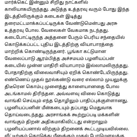
மார்க்கெட் இன்னும் சிறிது நாட்களில்
காலியாகயிருந்தது. அடுத்த உத்தரவு வரும் போது இந்த
இடத்திலிருக்கும் கடைகள் இடித்து
தரைமட்டமாக்கப்பட்டிருக்க வேண்டுமென்பது அரசு
உத்தரவு போல. வேலைகள் வேகமாக நடந்தது.
கடைபோட்டிருந்த அத்தனை பேரும் பெரிய சந்தையில்
கொடுக்கப்பட்ட புதிய இடத்திற்கு வியாபாரத்தை
மாற்றிக் கொண்டிருந்தனர். பூங்கா கட்டுமான
வேலைப்பாடு ஆரம்பித்த அச்சமயம் பழனியப்பன்
கடையில் முன்ன மாதிரி வியாபாரம் இல்லாமலிருந்தது.
போதாதிற்கு விலைவாசியும் ஏறிக் கொண்டேயிருந்தது.
எண்ணெய் முதல் நூல்கண்டு வரை எல்லாம் முயலுக்கு
திடீரென கொம்பு முளைத்து காளையானதை போல
அடங்காமல் திரிந்தன. அவ்வளவு விலை கொடுத்து
வாங்கி செய்யும் எந்த தொழிலும் பாதிப்புக்குள்ளானது.
பழனியப்பனின் மீன்கடையும் தப்பாது மெதுவாக
தொய்வடைந்தது. அரசாங்கக் கூற்றுப்படி மக்களின்
வாங்கும் திறன் அதிகமாகிவிட்டது என்றாலும்
பழனியப்பனால் விற்கும் திறனைக் கூட்டமுடியவில்லை.
வீட்டிற்கும் கொடுத்து மீனுக்கும் முதல் போடுமளவுக்கு