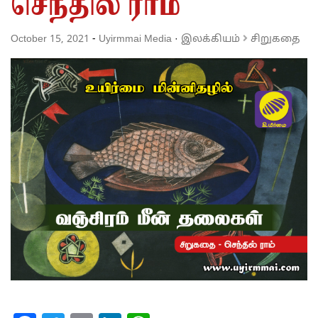
செந்தில் ராம்
October 15, 2021
-
Uyirmmai Media
·
இலக்கியம்
சிறுகதை