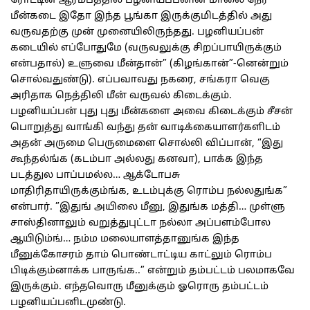
ரோட்டின் ஆரம்பத்தில் பழனியப்பனின் மாலை நேர
மீன்கடை இதோ இந்த பூங்கா இருக்குமிடத்தில் அது
வருவதற்கு முன் முனையிலிருந்தது. பழனியப்பன்
கடையில் எப்போதுமே (வருவலுக்கு சிறப்பாயிருக்கும்
என்பதால்) உளுவை மீன்தான்” (கிழங்கான்”-னென்றும்
சொல்வதுண்டு). எப்பவாவது நகரை, சங்கரா வெகு
அரிதாக நெத்திலி மீன் வருவல் கிடைக்கும்.
பழனியப்பன் புது புது மீன்களை அவை கிடைக்கும் சீசன்
பொறுத்து வாங்கி வந்து தன் வாடிக்கையாளர்களிடம்
அதன் அருமை பெருமைளை சொல்லி விப்பான், “இது
கூந்தல்ங்க (கடம்பா அல்லது கனவா), பாக்க இந்த
படத்துல பாப்பமல்ல… ஆக்டோபசு
மாதிரிதாயிருக்கும்ங்க, உடம்புக்கு ரொம்ப நல்லதுங்க”
என்பார். ”இதுங் அயிலை மீனு, இதுங்க மத்தி… முள்ளு
சாஸ்தினாலும் வறுத்துபுட்டா நல்லா அப்பளம்போல
ஆயிடும்ங்… நம்ம மலையாளத்தானுங்க இந்த
மீனுக்கோசரம் தாம் பொண்டாட்டிய காட்லும் ரொம்ப
பிடிக்கும்னாக்க பாருங்க..” என்றும் தம்பட்டம் பலமாகவே
இருக்கும். எந்தவொரு மீனுக்கும் ஓரொரு தம்பட்டம்
பழனியப்பனிடமுண்டு.