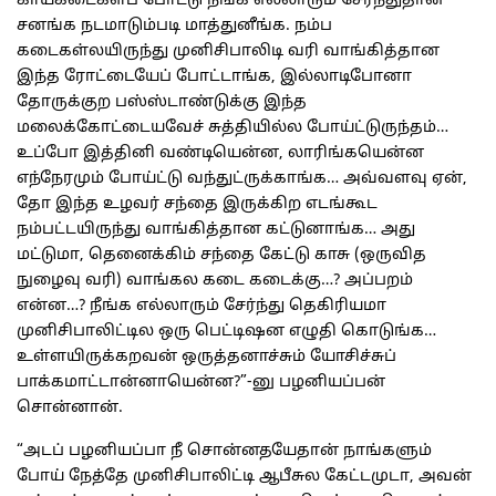
காய்கடைகளப் போட்டு நீங்க எல்லாரும் சேர்ந்துதான
சனங்க நடமாடும்படி மாத்துனீங்க. நம்ப
கடைகள்லயிருந்து முனிசிபாலிடி வரி வாங்கித்தான
இந்த ரோட்டையேப் போட்டாங்க, இல்லாடிபோனா
தோருக்குற பஸ்ஸ்டாண்டுக்கு இந்த
மலைக்கோட்டையவேச் சுத்தியில்ல போய்ட்டுருந்தம்…
உப்போ இத்தினி வண்டியென்ன, லாரிங்கயென்ன
எந்நேரமும் போய்ட்டு வந்துட்ருக்காங்க… அவ்வளவு ஏன்,
தோ இந்த உழவர் சந்தை இருக்கிற எடங்கூட
நம்பட்டயிருந்து வாங்கித்தான கட்டுனாங்க… அது
மட்டுமா, தெனைக்கிம் சந்தை கேட்டு காசு (ஒருவித
நுழைவு வரி) வாங்கல கடை கடைக்கு…? அப்பறம்
என்ன…? நீங்க எல்லாரும் சேர்ந்து தெகிரியமா
முனிசிபாலிட்டில ஒரு பெட்டிஷன எழுதி கொடுங்க…
உள்ளயிருக்கறவன் ஒருத்தனாச்சும் யோசிச்சுப்
பாக்கமாட்டான்னாயென்ன?”-னு பழனியப்பன்
சொன்னான்.
“அடப் பழனியப்பா நீ சொன்னதயேதான் நாங்களும்
போய் நேத்தே முனிசிபாலிட்டி ஆபீசுல கேட்டமுடா, அவன்