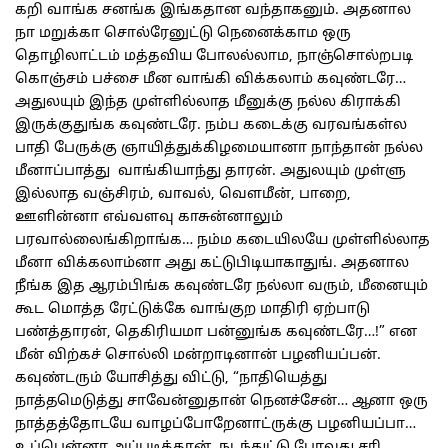
கறி வாங்க சனங்க இங்கதான வந்தாகனும். அதனால
நா மறுக்கா சொல்ரேனுட்டு நெனைக்காம ஒரு
தொழிலாட்டம் மத்தவிய போலல்லாம, நாஞ்சொல்றபடி
கொஞ்சம் பச்சை மீன வாங்கி விக்கலாம் கவுண்டரே…
அதுலயும் இந்த முள்ளில்லாத மீனுக்கு நல்ல கிராக்கி
இருக்குதுங்க கவுண்டரே. நம்ப கடைக்கு வரவங்கள்ல
பாதி பேருக்கு ஞாயித்துக்கிழமையானா நாந்தான் நல்ல
மீனாப்பாத்து வாங்கியாந்து தாரன். அதுலயும் முள்ளு
இல்லாத வஞ்சிரம், வாவல், வெளமீன், பாறை,
ஊளின்னா எவ்வளவு காசுன்னாலும்
பரவால்லைங்கிறாங்க… நம்ம கடையிலயே முள்ளில்லாத
மீனா விக்கலாம்னா அது கட்டுபிடியாகாதுங். அதனால
நீங்க இத ஆரம்பிங்க கவுண்டரே நல்லா வரும், மீனையும்
கூட மொத்த ரேட்டுக்கே வாங்குற மாதிரி ஏற்பாடு
பண்த்தாரன், தெகிரியமா பன்னுங்க கவுண்டரே…!” என
மீன் விற்கச் சொல்லி மன்றாடினான் பழனியப்பன்.
கவுண்டரும் யோசித்து விட்டு, “நாதியெத்து
நாத்தமெடுத்து சாவேன்னுதான் நெனச்சேன்… ஆனா ஒரு
நாத்தத்தோடயே வாழப்போறேனாட்ருக்கு பழனியப்பா…
உப்பென்னா அப்படித்தான். நடந்துட்டு போவுது சரி