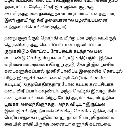
பழனியப்பனே எண்ட்ட கேட்டுருக்கலாமே…? எனக்குமே
அவராட்டம் நேக்கு தெரிஞ்ச ஆளொருத்தரு
கூடயிருந்தாக்க நல்லதுதான மாரம்மா…” என்றதுடன்,
இனி ஞாயிற்றுக்கிழமையானால் பழனியப்பனை
வந்துவிடச்சொல்லியிருந்தார்.
தனது குலுங்கும் தொந்தி வயிற்றுடன் அந்த வடக்குத்
தெருவிலிருந்து வெளிப்பட்டான் பழனியப்பன்.
குறுக்கிடும் கோட்டை ரோட்டைக் கடந்தால் பஸ்
ஸ்டாண்டு செல்லும் பூங்கா ரோடு எதிர்படும். இதில்
வரிசையாக அமையப்பெற்ற ஆடு, கோழி இறைச்சிக்
கடைகளுக்கப்பால் முனிசிபாலிட்டி இறைச்சிக் கொட்டில்
(மீந்த இறைச்சிகளை வைக்கும் ஃப்ரீசர்கள் உள்ள
கட்டிடம்) அதற்கெதிர்த்தார் போல கட்டக் கடைசியாக
கடை விரிப்பார் கவுண்டர். அந்த நெட்டில் இவரது மீன்
கடைதான் எல்லை. இந்த ரோடு ஆரம்பிக்குமிடத்தில்
பூங்கா அமைந்திருந்தது. அந்த விடியா இருட்டில்
இளமஞ்சல் நிற நியான் விளக்கு வெளிச்சத்தில், கரிய
பெரிய சதுக்கப் பூதமொன்று, தான் பொழுதெல்லாம்
கையில் ஏந்தியிருந்த அனையா சுளுந்தீ கட்டையை