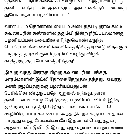
தேன்கூட்ட நாம கலைச்சுடலாமுங்ளா…? அதா விட்டுட்டு
தனியா வந்துட்டன். ஆனாலும்… அவ எனக்குப் பண்ணது
துரோகம்தான பழனியப்பா…!”
வாயையும் தொண்டையையும் அடைத்தபடி குரல் கம்ம,
கவுண்டரின் கண்களில் ததும்பி நின்ற நீர்ப்படலமானது
பழனியப்பன் கடையில் எரிந்துகொண்டிருந்த
பெட்ரோமாக்ஸ் லைட் வெளிச்சத்தில், திரண்டு மிதக்கும்
பாதரசத் திரவக்குளம் நிரம்பி வடிந்து விழக்
காத்திருந்தது போல் தெரிந்தது!
இங்கு வந்து சேர்ந்த பிறகு கவுண்டரின் பசிக்கு
மாரம்மாளின் இட்லி தோசை தேறுதல் தந்தது, அவரது
மனக் குழப்பத்துக்கு பழனியப்பனுடன்
பேசிக்கொண்டிருப்பதே ஆறுதல் தந்தது. தான்
தனியாளாக வாழ நேர்ந்ததை பழனியப்பனிடம் இந்த
ஒன்றரை வருடத்தில் இது போல பலசமயங்களில்
கூறியிருப்பார் கவுண்டர். அந்த நிகழ்வுக்குப்பின் தான்
பார்த்து வந்த வேலையையே இதனால் வெறுத்தவர்
அதனை விட்டுவிட்டு இன்று ஒற்றையாளாய் நாட்களை