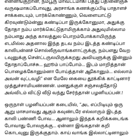
என்னங்குறான், நம்பூரு மாவட்டமாகி பத்து பதினைஞ்சு
வருஷமாகப்போவுது, அரசாங்க கணக்குப்பிடி பாதாளச்
சாக்கடையும், பார்க்கொண்ணும், வெளையாட்டு
கிரவுண்டும்ன்னு கண்டிப்பா இருக்கோனுமா, அதுக்கு
தோதா நம்ப மார்க்கெட்டுதாமிருக்காம் அதுவுமில்லாம
நம்பளது அந்த காலத்துல பொறம்போக்காயிருந்த
எடமில்ல அதனால இந்த தடவ நம்ப இடத்த கண்டிப்பா
காலிபன்னச் சொல்லீருவாங்களாட்ருக்கு, நம்பளது வேற
டவுனுக்கு சென்ட்டருலயிருக்கறது அவியளுக்கு இன்னும்
தோதாப்போச்சு… ஹூம் பாப்போம்… இடம் மாறித்தான்
பொழைக்கோனும்னா போய்த்தான் ஆகோனும்… எல்லாம்
அவன் வுட்டவழி” என மேலே கையை தூக்கிக் காட்டினார்
முத்துச்சாமியண்ணன். மனதுக்குள் சஞ்சலத்தோடு
அவ்விடம் விட்டு வீடு வந்து சேர்ந்தான் பழனியப்பன்.!
ஒருநாள் பழனியப்பன் கடையில், “அட எப்பிடியும் ஒரு
ஆறு மாசமாவது ஆகும் கவுண்டரே எல்லாரும் இடத்த
காலி பண்ணி போவ… ஆனாலும் இந்தக் கறிக்கடைங்க
போவாது போலருக்கு… ஏன்னா இங்கதான் கறி
கொடவுனு இருக்குதாம். காய் வாங்க இல்லாட்டினாலும்