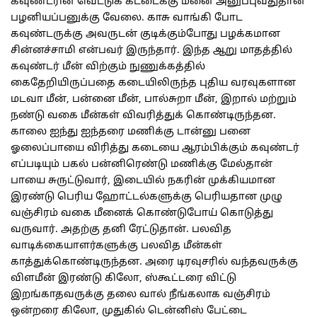
கவுண்டரின் வெட்டுக் கட்டைக்கு மீனை அனுப்புவதுதான்
பழனியப்பனுக்கு வேலை. காசு வாங்கி போட
கவுண்டருக்கு அவருடன் குடிக்கும்போது பழக்கமான
சின்னச்சாமி என்பவர் இருந்தார். இந்த ஆறு மாதத்தில்
கவுண்டர் மீன் விற்கும் நுணுக்கத்தில்
கைதேறியிருப்பதை கடையிலிருந்த புதிய வரவுகளான
மடவா மீன், பன்னை மீன், பால்சுறா மீன், இறால் மற்றும்
நண்டு வகை மீன்கள் விவரித்துக் கொண்டிருந்தன.
காலை ஐந்து ஐந்தரை மணிக்கு டான்னு பனை
ஓலைப்பாயை விரித்து கடையை ஆரம்பிக்கும் கவுண்டர்
எப்படியும் பகல் பன்னிரெண்டு மணிக்கு மேல்தான்
பாயை சுருட்டுவார், இடையில் நகரின் முக்கியமான
இரண்டு பெரிய ஹோட்டல்களுக்கு பெரியதான முழு
வஞ்சிரம் வகை மீனைக் கொண்டுபோய் கொடுத்து
வருவார். அதற்கு தனி ரேட்டுதான். பலவித
வாடிக்கையாளர்களுக்கு பலவித மீன்கள்
காத்துக்கொண்டிருந்தன. அரை டிரவுசரில் வந்தவருக்கு
விளமீன் இரண்டு கிலோ, ஸ்கூட்டரை விட்டு
இறங்காதவருக்கு தலை வால் நீங்கலாக வஞ்சிரம்
ஒன்றரை கிலோ, முதுகில் டென்னிஸ் பேட்டை