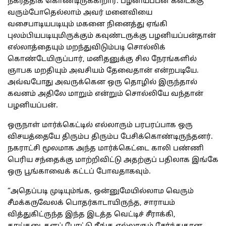
நகர்த்திக் கொண்டிருக்கிறார். பழனியப்பன் கடைக்கு
வரும்போதெல்லாம் அவர் மனைவியை
வசைபாடியபடியும் மகனை நினைத்து ஏங்கி
புலம்பியபடியுமிருக்கும் கவுண்டருக்கு பழனியப்பன்தான்
எல்லாத்தையும் மறந்துவிடும்படி சொல்லிக்
கொண்டேயிருப்பார், மனிதனுக்கு சில நேரங்களில்
ஞாபக மறதியும் அவசியம் தேவைதான் என்றபடியே.
அவ்வபோது அவருக்கென ஒரு தொழில் இருந்தால்
கவனம் அதிலே மாறும் என்றும் சொல்லியே வந்தான்
பழனியப்பன்.
ஒருநாள் மார்க்கெட்டில் எல்லாரும் பரபரப்பாக ஒரு
விசயத்தையே திரும்ப திரும்ப பேசிக்கொண்டிருந்தனர்.
நகராட்சி மூலமாக அந்த மார்க்கெட்டை காலி பண்ணி
பெரிய சந்தைக்கு மாற்றிவிட்டு அதற்குப் பதிலாக இங்கே
ஒரு பூங்காவைக் கட்டப் போவதாகவும்.
“அதெப்படி முடியும்ங்க, ஒன்னுமேயில்லாம வெரும்
சீமக்கருவேலக் பொதர்காடாயிருந்த, சாராயம்
வித்துகிட்ருந்த இந்த இடத்த வெட்டிச் சீராக்கி,