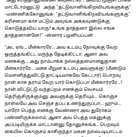
“அது சரித்தானுங்களே கவுண்டரே… அவிய மூஞ்சி பாக்க
மாட்டோம்னுட்டு அந்த ”தட்டுவானிங்கிறவியங்களுக்கு”
–மண்ணிக்கோனுங்க- ”தட்டுவானிங்கிறவியங்களுக்கு”
கரிசனமா காச மட்டும் அவுங்க அக்கவுண்டுக்கு
கொடுத்தவிய யாரு? உங்க தாத்தனா இல்ல எங்க
தாத்தனான்னே?” –ன்னார் பழனியப்பன்
”அட ஏங்… மீன்காரரே… அவ உடம்பு நோவுக்கு வேற
ஒருத்தங்கிட்ட மருந்த தேடிக்கிட்டா, ஆனா அவ
மனசுக்கு… அது நாம்பாக்க நல்லத்தனமானதுதான்
மீன்கார்ரரே… மனச மீறுன உடம்பு அவளுக்கு! (மீண்டும்
மௌனித்துவிட்டு தாட்டியமாகவே கேட்டார்) பொறவு
நான் காசு தராம வேற யார் கொடுப்பா மீன்கார்ரரே…?
நான் விட்டுட்டு வந்தப்றம் எனக்கும் வெசயம்
தெரிஞ்சிருக்கும்னு அவளுக்கு தெரியும்… கொஞ்ச
நாள்லயே அவ செஞ்ச தப்ப உணந்துருப்பா… ஹும்…
யாரோ பெத்த எனக்கு வேண்ணா அவ துரோகம்
பண்ணிருக்கலாம், ஆனா அவ பெத்த மகனுக்கு
அப்படியிருக்க மாட்டான்னு தோனுச்சுங்க.. பெறவும்
கையில கொஞ்சம் காசிருந்தா மகன நல்லபடியாட்டம்