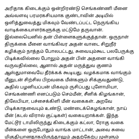
அரிதாக கிடைக்கும் ஒன்றிரண்டு செங்கண்ணி மீனை
அவ்வளவு பரமரகசியமாக குண்டாவின் அடியில்
ஒளித்துவைத்து மிகவும் வேண்டப்பட்ட நெருங்கிய
வாடிக்கையாளர்களுக்கு மட்டுமே தருவான்.
இல்லையெனில் தன் பிள்ளைகளுக்குத்தான். ஒருநாள்
திருக்கை மீனை வாங்கிவர அதன் வாடை சிறுநீர்
கழிக்கும் நாத்தம் போலபட்டது, சுவையும்கூட பலபேருக்கு
பிடிக்கவில்லை போலும் அதன் பின் அதனை வாங்கி
வருவதில்லை, ஆனால் அதன் மருத்துவ குணம்
ஆஸ்துமாவையே தீர்க்கக் கூடியது. வழக்கமாக வாங்கும்
மீனுடன் சிற்சில பிறவகை மீன்களும் சிக்குவதுண்டு,
அதில் பழனியப்பன் மிகவும் ருசிப்பது புளோமியா,
செங்கண்ணி எனப்படும் செம்மீன், சீனிக் கிழங்கான்,
திலேபியா, பச்சைக்கிளி மீன் வகைகள். அறவே
பிடிக்காதவையும் உண்டு, மண்டைக்கெழங்கான், நாய்
மீன் (கடல் விரால் குட்டிகள்) வகையறாக்கள். இந்த
மேட்டூர் டாமிலிருந்து கிடைக்கும் கட்லா, ரோகு வகை
மீன்களை ஒருபோதும் வாங்க மாட்டான், அவை சுவை
மிகுதியானதாகயிருந்தாலும் அதற்கேற்ப முள்ளும்