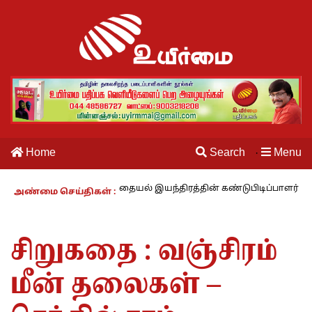
Home
Search
Menu
·
 – 27 : தையல் இயந்திரத்தின் கண்டுபிடிப்பாளர் யார்? -கார்குழலி
அண்மை செய்திகள் :
சிறுகதை : வஞ்சிரம்
மீன் தலைகள் –