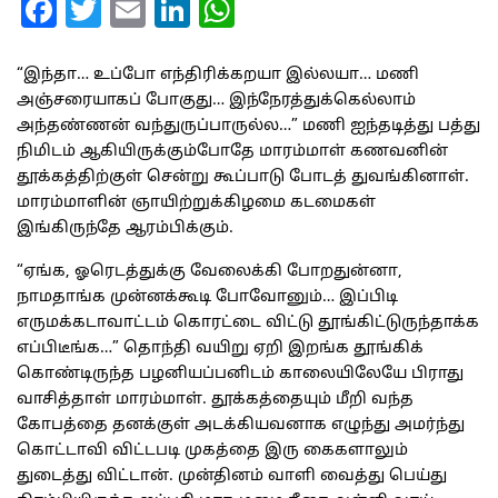
Facebook
Twitter
Email
LinkedIn
WhatsApp
“இந்தா… உப்போ எந்திரிக்கறயா இல்லயா… மணி
அஞ்சரையாகப் போகுது… இந்நேரத்துக்கெல்லாம்
அந்தண்ணன் வந்துருப்பாருல்ல…” மணி ஐந்தடித்து பத்து
நிமிடம் ஆகியிருக்கும்போதே மாரம்மாள் கணவனின்
தூக்கத்திற்குள் சென்று கூப்பாடு போடத் துவங்கினாள்.
மாரம்மாளின் ஞாயிற்றுக்கிழமை கடமைகள்
இங்கிருந்தே ஆரம்பிக்கும்.
“ஏங்க, ஓரெடத்துக்கு வேலைக்கி போறதுன்னா,
நாமதாங்க முன்னக்கூடி போவோனும்… இப்பிடி
எருமக்கடாவாட்டம் கொரட்டை விட்டு தூங்கிட்டுருந்தாக்க
எப்பிடீங்க…” தொந்தி வயிறு ஏறி இறங்க தூங்கிக்
கொண்டிருந்த பழனியப்பனிடம் காலையிலேயே பிராது
வாசித்தாள் மாரம்மாள். தூக்கத்தையும் மீறி வந்த
கோபத்தை தனக்குள் அடக்கியவனாக எழுந்து அமர்ந்து
கொட்டாவி விட்டபடி முகத்தை இரு கைகளாலும்
துடைத்து விட்டான். முன்தினம் வாளி வைத்து பெய்து