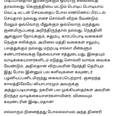
பிடிப்பானதால் இரண்டுக்கும் ஒரொரு சுவையைத்
தரவல்லது. கெளுத்தியை மட்டும் பொடிப் பொடியாய்
வெட்டி மட்டன் செய்வதைப் போல எண்ணெய் பிரட்டல்
செய்தால் நல்லது எனச் சொல்லி விற்க வேண்டும்.
மேலும் ஒவ்வொரு மீனுக்கும் ஒவ்வொரு மருத்துவ
குணமிருப்பதை அறிந்திருந்தால் நல்லது. நெத்திலி
ஆஸ்துமா நோய்க்கும், சுதும்பு, காரப்பொடி வகைகள்
நெஞ்சு சலிக்கும், அயிலை மத்தி வகைகள் எலும்பு
பலத்துக்கும் நல்லது மற்றபடி எல்லா மீன்களும்
கண்பார்வைக்கு தேவையான சத்துடையது. இதையும்
வாடிக்கையாளர்களிடம் எடுத்து சொல்லி வாங்க வைக்க
வேண்டும். அதில்தான் விற்பவரின் நேர்த்தி தெரியும்.
இது போல இன்னும் பல சுளிவுகளை கவுண்டர்
பழனியப்பனிடமிருந்து கைவரப்பெற்றார். குறைந்த
காலத்திலேயே வியாபாரமும் அவருக்கு
அத்துப்படியானது. நகரின் பல முக்கியஸ்தர்கள் அவரின்
நிரந்தர வாடிக்கையாளர்களாயினர். விலையும்
கவுண்டரின் இஷ்டம்தான்!
எல்லாரும் நினைத்தது போலல்லாமல் அந்த தினசரி